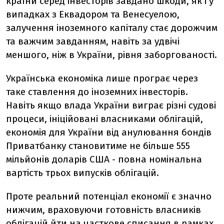
країни серед інвесторів завдано шкоди, як і у
випадках з Еквадором та Венесуелою,
залучення іноземного капіталу стає дорожчим
та важчим завданням, навіть за удвічі
меншого, ніж в України, рівня заборгованості.
Українська економіка лише програє через
таке ставлення до іноземних інвесторів.
Навіть якщо влада України виграє різні судові
процеси, ініційовані власниками облігацій,
економія для України від анулювання бондів
Приватбанку становитиме не більше 555
мільйонів доларів США - повна номінальна
вартість трьох випусків облігацій.
Проте реальний потенціал економії є значно
нижчим, враховуючи готовність власників
облігацій йти на часткове списання в рамках