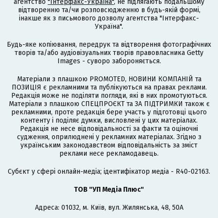
агентство
"Інтерфакс-Україна"
, не підлягають подальшому
відтворенню та/чи розповсюдженню в будь-якій формі,
інакше як з письмового дозволу агентства "Інтерфакс-
Україна".
Будь-яке копіювання, передрук та відтворення фотографічних
творів та/або аудіовізуальних творів правовласника Getty
Images - суворо забороняється.
Матеріали з плашкою PROMOTED, НОВИНИ КОМПАНІЙ та
ПОЗИЦІЯ є рекламними та публікуються на правах реклами.
Редакція може не поділяти погляди, які в них промотуються.
Матеріали з плашкою СПЕЦПРОЄКТ та ЗА ПІДТРИМКИ також є
рекламними, проте редакція бере участь у підготовці цього
контенту і поділяє думки, висловлені у цих матеріалах.
Редакція не несе відповідальності за факти та оціночні
судження, оприлюднені у рекламних матеріалах. Згідно з
українським законодавством відповідальність за зміст
реклами несе рекламодавець.
Cубєкт у сфері онлайн-медіа; ідентифікатор медіа - R40-02163.
ТОВ "УП Медіа Плюс"
Адреса: 01032, м. Київ, вул. Жилянська, 48, 50А