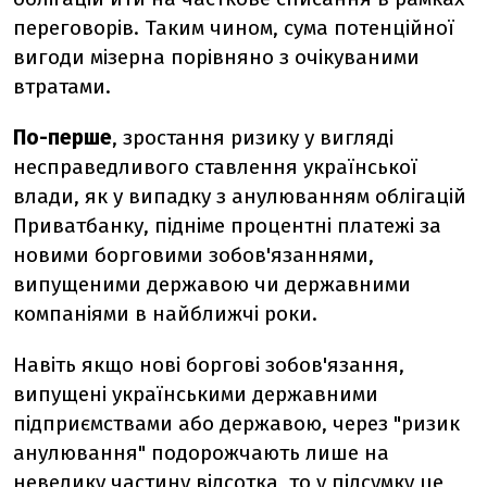
переговорів. Таким чином, сума потенційної
вигоди мізерна порівняно з очікуваними
втратами.
По-перше
, зростання ризику у вигляді
несправедливого ставлення української
влади, як у випадку з анулюванням облігацій
Приватбанку, підніме процентні платежі за
новими борговими зобов'язаннями,
випущеними державою чи державними
компаніями в найближчі роки.
Навіть якщо нові боргові зобов'язання,
випущені українськими державними
підприємствами або державою, через "ризик
анулювання" подорожчають лише на
невелику частину відсотка, то у підсумку це