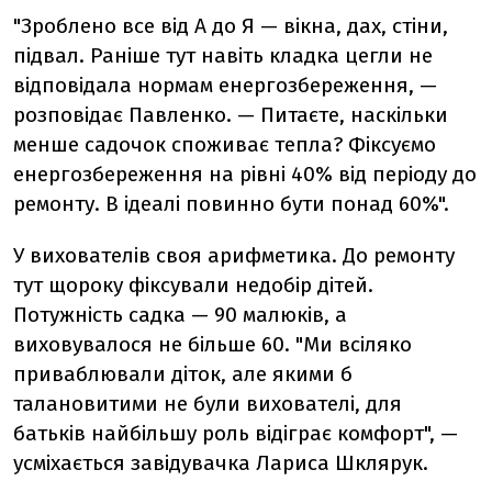
"Зроблено все від А до Я — вікна, дах, стіни,
підвал. Раніше тут навіть кладка цегли не
відповідала нормам енергозбереження, —
розповідає Павленко. — Питаєте, наскільки
менше садочок споживає тепла? Фіксуємо
енергозбереження на рівні 40% від періоду до
ремонту. В ідеалі повинно бути понад 60%".
У вихователів своя арифметика. До ремонту
тут щороку фіксували недобір дітей.
Потужність садка — 90 малюків, а
виховувалося не більше 60. "Ми всіляко
приваблювали діток, але якими б
талановитими не були вихователі, для
батьків найбільшу роль відіграє комфорт", —
усміхається завідувачка Лариса Шклярук.