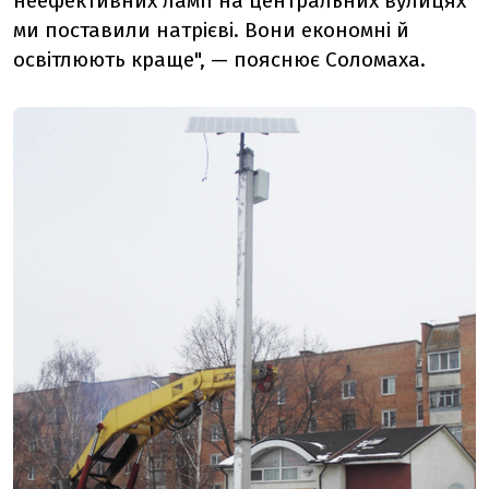
неефективних ламп на центральних вулицях
ми поставили натрієві. Вони економні й
освітлюють краще", — пояснює Соломаха.