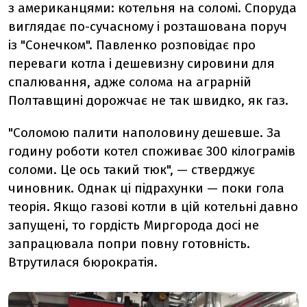
з американцями: котельня на соломі. Споруда
виглядає по-сучасному і розташована поруч
із "Сонечком". Павленко розповідає про
переваги котла і дешевизну сировини для
спалювання, адже солома на аграрній
Полтавщині дорожчає не так швидко, як газ.
"Соломою палити наполовину дешевше. За
годину роботи котел споживає 300 кілограмів
соломи. Це ось такий тюк", — стверджує
чиновник. Однак ці підрахунки — поки гола
теорія. Якщо газові котли в цій котельні давно
запущені, то гордість Миргорода досі не
запрацювала попри повну готовність.
Втрутилася бюрократія.