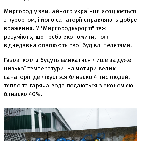
Миргород у звичайного українця асоціюється
з курортом, і його санаторії справляють добре
враження. У "Миргородкурорті" теж
розуміють, що треба економити, тож
віднедавна опалюють свої будівлі пелетами.
Газові котли будуть вмикатися лише за дуже
низької температури. На чотири великі
санаторії, де лікується близько 4 тис людей,
тепло та гаряча вода подаються з економією
близько 40%.