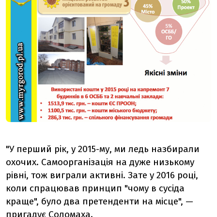
"У перший рік, у 2015-му, ми ледь назбирали
охочих. Самоорганізація на дуже низькому
рівні, тож виграли активні. Зате у 2016 році,
коли спрацював принцип "чому в сусіда
краще", було два претенденти на місце", —
пригадує Соломаха.