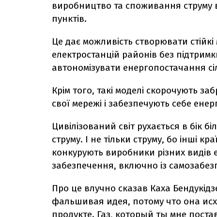
виробництво та споживання струму в
пунктів.
Це дає можливість створювати стійкі
електростанцій районів без підтрим
автономізувати енергопостачання сіл,
Крім того, такі моделі скорочують з
свої мережі і забезпечують себе енерг
Цивілізований світ рухається в бік б
струму. І не тільки струму, бо інші к
конкурують виробники різних видів е
забезпечення, включно із самозабез
Про це влучно сказав Каха Бендукідз
фальшивая идея, потому что она ис
продукте. Газ, который ты мне поста