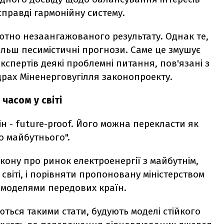
справді гармонійну систему.
ютно незаангажованого результату. Однак те,
ьш песимістичні прогнози. Саме це змушує
кспертів деякі проблемні питання, пов'язані з
драх Міненерговугілля законопроекту.
 часом у світі
ін - future-proof. Його можна перекласти як
до майбутнього".
кону про ринок електроенергії з майбутнім,
світі, і порівняти пропоновану міністерством
 моделями передових країн.
аються такими стати, будують моделі стійкого