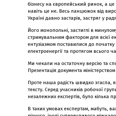
бізнесу на європейський ринок, а це
навіть це не. Весь ланцюжок від ви
Україні давно застарів, застряг у ра
Його монопольні, застиглі в минулом
стримувальним фактором для всієї е
ентузіазмом поставилися до початку
електроенергії та протягом всього ча
Ми чекали на остаточну версію та с
Презентація документа міністерством
Проте наша радість швидко згасла, 
тексту. Серед учасників робочої груп
незалежних експертів, було кілька п
В таких умовах експертам, мабуть, в
різного, іноді суперечливого міжнар