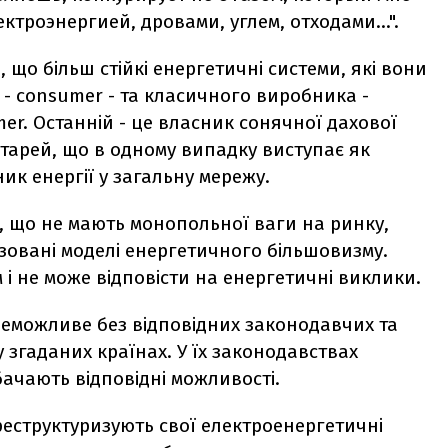
ктроэнергией, дровами, углем, отходами...".
 що більш стійкі енергетичні системи, які вони
- consumer - та класичного виробника -
er. Останній - це власник сонячної дахової
тарей, що в одному випадку виступає як
ик енергії у загальну мережу.
в, що не мають монопольної ваги на ринку,
ізовані моделі енергетичного більшовизму.
 і не може відповісти на енергетичні виклики.
еможливе без відповідних законодавчих та
 згаданих країнах. У їх законодавствах
дбачають відповідні можливості.
 реструктуризують свої електроенергетичні