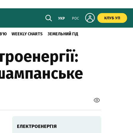
КЛУБ УП
УКР
РОС
В'Ю
WEEKLY CHARTS
ЗЕМЕЛЬНИЙ ГІД
троенергії:
шампанське
ЕЛЕКТРОЕНЕРГІЯ