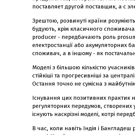
поставляет другой поставщик, а с эле
Зрештою, розвинуті країни розуміють,
будують, крім класичного споживача 
producer - передбачають роль prosum
електростанції або акумуляторних ба
споживач, а в іншому - як постачальн
Моделі з більшою кількістю учасникі
стійкіші та прогресивніші за централ
Остання точно не сумісна з майбутнім
Існування цих позитивних практик н
регуляторних передумов, створених у
існують наскрізні моделі, котрі пере
В час, коли навіть Індія і Бангладеш