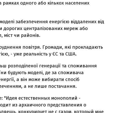
 рамках одного або кількох населених
 моделі забезпечення енергією віддалених від
ки дорогих централізованих мереж або
 міст чи районів.
абруднення повітря. Громади, які прокладають
ією, - уже реальність у ЄС та США.
ільш розподіленої генерації та споживання
раїни будують моделі, де за споживача
нергії, а він може вибирати спосіб
печенням, а не лише постачання.
е: "Идея естественных монополий -
ходит из архаичного представления о
вляешь, конкурирует не с газом, который мне