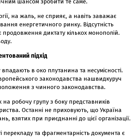
ричним шансом зробити те саме.
ії, на жаль, не сприяє, а навіть заважає
вання енергетичного ринку. Відсутність
ає продовження диктату кількох монополій.
оду.
нтований підхід
впадають в око плутанина та несумісності.
вропейського законодавства нашвидкуруч
положення з чинного законодавства.
 на робочу групу з боку представників
риства. Останні не приховують, що Україна
ь, взятих при приєднанні до цієї організації.
ті перекладу та фрагментарність документа є