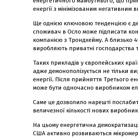
енергетичного майбутнього, що пр
енергії з мінімізованим негативним 
Ще однією ключовою тенденцією є де
споживач в Осло може підписати кон
компанією з Трондхейму. А близько 4
виробляють приватні господарства 
Таких прикладів у європейських краї
адже демонополізується не тільки в
енергії. Після прийняття Третього е
може бути одночасно виробником еле
Саме це дозволило нарешті послабит
величезної кількості нових виробник
На цьому енергетична демократизація 
США активно розвиваються мікромере