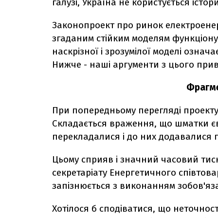
галузі, Україна не користується істо
Законопроект про ринок електроенерг
згаданим стійким моделям функціону
наскрізної і зрозумілої моделі означ
Нижче - наші аргументи з цього прив
Фрагме
При попередньому перегляді проекту 
Складається враження, що шматки є
перекладалися і до них додавалися 
Цьому сприяв і значний часовий тиск
секретаріату Енергетичного співтова
запізнюється з виконанням зобов'язан
Хотілося б сподіватися, що неточнос