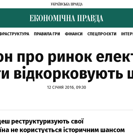
ФРАСТРУКТУРА
ПРАВИЛА ГРИ
ФІНАНСИ
СПЕЦПРОЄКТИ
ІНТЕР
н про ринок елек
и відкорковують 
12 СІЧНЯ 2016, 09:30
ладеш реструктуризують свої
аїна не користується історичним шансом