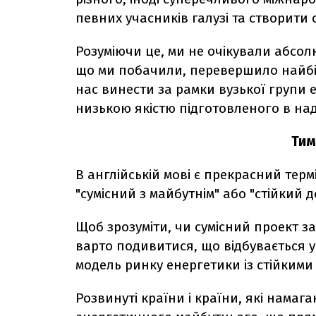
певних учасників галузі та створити 
Розуміючи це, ми не очікували абсол
що ми побачили, перевершило найбіл
нас винести за рамки вузької групи е
низькою якістю підготовленого в на
Тим
В англійській мові є прекрасний терм
"сумісний з майбутнім" або "стійкий 
Щоб зрозуміти, чи сумісний проект за
варто подивитися, що відбувається у 
модель ринку енергетики із стійкими
Розвинуті країни і країни, які намаг