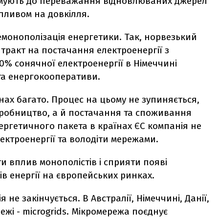
ямують до переважання відновлюваних джерел
впливом на довкілля.
монополізація енергетики. Так, норвезький
тракт на постачання електроенергії з
0% сонячної електроенергії в Німеччині
та енергокооперативи.
нах багато. Процес на цьому не зупиняється,
иробництво, а й постачання та споживання
нергетичного пакета в країнах ЄС компанія не
ктроенергії та володіти мережами.
и вплив монополістів і сприяти появі
ів енергії на європейських ринках.
не закінчується. В Австралії, Німеччині, Данії,
жі - microgrids. Мікромережа поєднує