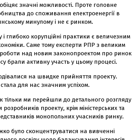
 обіцяє значні можливості. Проте головне
робництва до споживання електроенергії в
дянському минулому і не є ринком.
у і глибоко корупційні практики є величезним
кономіки. Саме тому експерти РПР з великим
 роботи над новим законопроектом про ринок
су брали активну участь у цьому процесі.
подівалися на швидке прийняття проекту.
 стала для нас значним успіхом.
як тільки ми перейшли до детального розгляду
и розробників проекту, крім міністерських та
редставників монопольних учасників ринку.
ажко було сконцентруватися на вивченні
одного досвіду щодо балансування інтересів