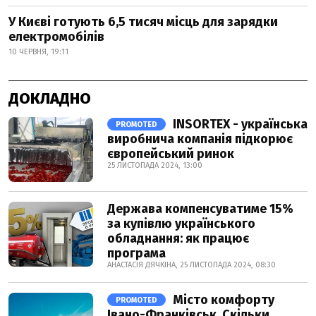
У Києві готують 6,5 тисяч місць для зарядки
електромобілів
10 ЧЕРВНЯ, 19:11
ДОКЛАДНО
INSORTEX - українська
PROMOTED
виробнича компанія підкорює
європейський ринок
25 ЛИСТОПАДА 2024, 13:00
Держава компенсуватиме 15%
за купівлю українського
обладнання: як працює
програма
АНАСТАСІЯ ДЯЧКІНА, 25 ЛИСТОПАДА 2024, 08:30
Місто комфорту
PROMOTED
Івано-Франківськ. Скільки