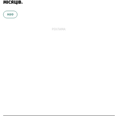
місяців.
МВФ
РЕКЛАМА: