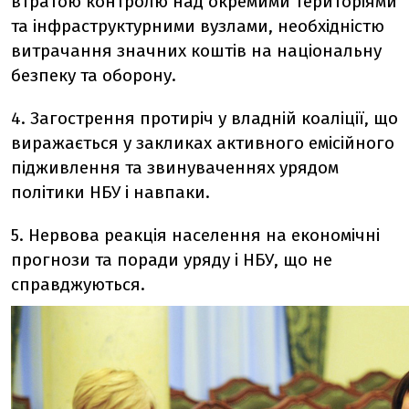
втратою контролю над окремими територіями
та інфраструктурними вузлами, необхідністю
витрачання значних коштів на національну
безпеку та оборону.
4. Загострення протиріч у владній коаліції, що
виражається у закликах активного емісійного
підживлення та звинуваченнях урядом
політики НБУ і навпаки.
5. Нервова реакція населення на економічні
прогнози та поради уряду і НБУ, що не
справджуються.