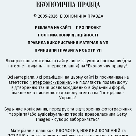
© 2005-2026, ЕКОНОМІЧНА ПРАВДА
РЕКЛАМА НА САЙТІ
ПРО ПРОЄКТ
ПОЛІТИКА КОНФІДЕНЦІЙНОСТІ
ПРАВИЛА ВИКОРИСТАННЯ МАТЕРІАЛІВ УП
ПРИНЦИПИ І ПРАВИЛА РОБОТИ УП
Використання матеріалів сайту лише за умови посилання (для
інтернет-видань - гіперпосилання) на "Економічну правду".
Всі матеріали, які розміщені на цьому сайті із посиланням на
агентство
"Інтерфакс-Україна"
, не підлягають подальшому
відтворенню та/чи розповсюдженню в будь-якій формі,
інакше як з письмового дозволу агентства "Інтерфакс-
Україна".
Будь-яке копіювання, передрук та відтворення фотографічних
творів та/або аудіовізуальних творів правовласника Getty
Images - суворо забороняється.
Матеріали з плашкою PROMOTED, НОВИНИ КОМПАНІЙ та
ПОЗИЦІЯ є рекламними та публікуються на правах реклами.