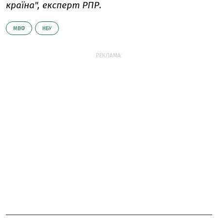
країна", експерт РПР.
МВФ
НБУ
РЕКЛАМА: