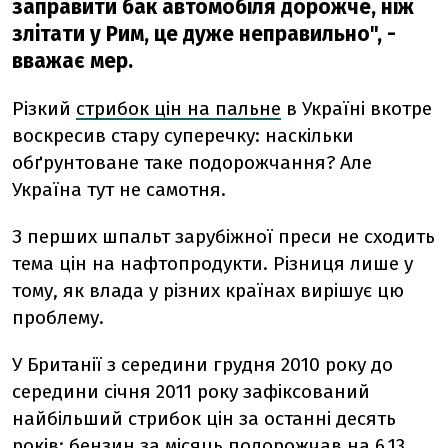
заправити бак автомобіля дорожче, ніж
злітати у Рим, це дуже неправильно", -
вважає мер.
Різкий
стрибок цін на пальне
в Україні вкотре
воскресив стару суперечку: наскільки
обґрунтоване таке подорожчання? Але
Україна тут не самотня.
З перших шпальт зарубіжної преси не сходить
тема цін на нафтопродукти. Різниця лише у
тому, як влада у різних країнах вирішує цю
проблему.
У Британії з середини грудня 2010 року до
середини січня 2011 року зафіксований
найбільший стрибок цін за останні десять
років: бензин за місяць подорожчав на 6,13