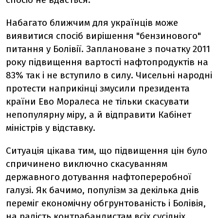
Набагато ближчим для українців може
виявитися спосіб вирішення "бензинового"
питання у Болівії. Заплановане з початку 2011
року підвищення вартості нафтопродуктів на
83% так і не вступило в силу. Чисельні народні
протести наприкінці змусили президента
країни Ево Моралеса не тільки скасувати
непопулярну міру, а й відправити Кабінет
міністрів у відставку.
Ситуація цікава тим, що підвищення цін було
спричинено виключно скасуванням
державного дотування нафтопереробної
галузі. Як бачимо, популізм за декілька днів
переміг економічну обгрунтованість і Болівія,
на радість контрабандистам всіх сусідніх