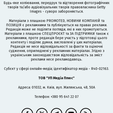
Будь-яке копіювання, передрук та відтворення фотографічних
творів та/або аудіовізуальних творів правовласника Getty
Images - суворо забороняється.
Матеріали з плашкою PROMOTED, НОВИНИ КОМПАНІЙ та
ПОЗИЦІЯ є рекламними та публікуються на правах реклами.
Редакція може не поділяти погляди, які в них промотуються.
Матеріали з плашкою СПЕЦПРОЄКТ та ЗА ПІДТРИМКИ також є
рекламними, проте редакція бере участь у підготовці цього
контенту і поділяє думки, висловлені у цих матеріалах.
Редакція не несе відповідальності за факти та оціночні
судження, оприлюднені у рекламних матеріалах. Згідно з
українським законодавством відповідальність за зміст
реклами несе рекламодавець.
Cубєкт у сфері онлайн-медіа; ідентифікатор медіа - R40-02163.
ТОВ "УП Медіа Плюс"
Адреса: 01032, м. Київ, вул. Жилянська, 48, 50А
Телефон: +380 95 641 22 07