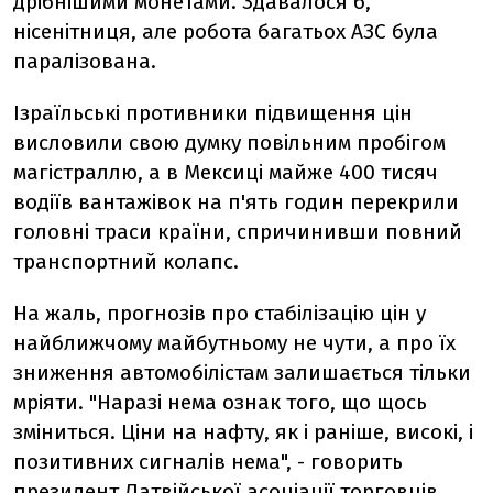
дрібнішими монетами. Здавалося б,
нісенітниця, але робота багатьох АЗС була
паралізована.
Ізраїльські противники підвищення цін
висловили свою думку повільним пробігом
магістраллю, а в Мексиці майже 400 тисяч
водіїв вантажівок на п'ять годин перекрили
головні траси країни, спричинивши повний
транспортний колапс.
На жаль, прогнозів про стабілізацію цін у
найближчому майбутньому не чути, а про їх
зниження автомобілістам залишається тільки
мріяти. "Наразі нема ознак того, що щось
зміниться. Ціни на нафту, як і раніше, високі, і
позитивних сигналів нема", - говорить
президент Латвійської асоціації торговців