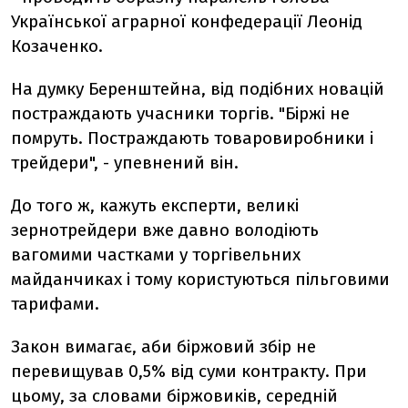
Української аграрної конфедерації Леонід
Козаченко.
На думку Беренштейна, від подібних новацій
постраждають учасники торгів. "Біржі не
помруть. Постраждають товаровиробники і
трейдери", - упевнений він.
До того ж, кажуть експерти, великі
зернотрейдери вже давно володіють
вагомими частками у торгівельних
майданчиках і тому користуються пільговими
тарифами.
Закон вимагає, аби біржовий збір не
перевищував 0,5% від суми контракту. При
цьому, за словами біржовиків, середній