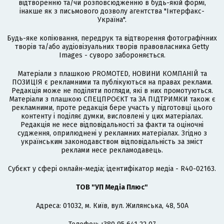
відтворенню та/чи розповсюдженню в будь-якій формі,
інакше як з письмового дозволу агентства "Інтерфакс-
Україна".
Будь-яке копіювання, передрук та відтворення фотографічних
творів та/або аудіовізуальних творів правовласника Getty
Images - суворо забороняється.
Матеріали з плашкою PROMOTED, НОВИНИ КОМПАНІЙ та
ПОЗИЦІЯ є рекламними та публікуються на правах реклами.
Редакція може не поділяти погляди, які в них промотуються.
Матеріали з плашкою СПЕЦПРОЄКТ та ЗА ПІДТРИМКИ також є
рекламними, проте редакція бере участь у підготовці цього
контенту і поділяє думки, висловлені у цих матеріалах.
Редакція не несе відповідальності за факти та оціночні
судження, оприлюднені у рекламних матеріалах. Згідно з
українським законодавством відповідальність за зміст
реклами несе рекламодавець.
Cубєкт у сфері онлайн-медіа; ідентифікатор медіа - R40-02163.
ТОВ "УП Медіа Плюс"
Адреса: 01032, м. Київ, вул. Жилянська, 48, 50А