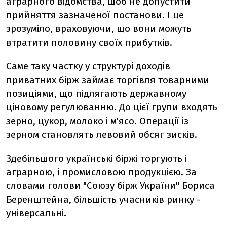
аграрного відомства, щоб не допустити
прийняття зазначеної постанови. І це
зрозуміло, враховуючи, що вони можуть
втратити половину своїх прибутків.
Саме таку частку у структурі доходів
приватних бірж займає торгівля товарними
позиціями, що підлягають державному
ціновому регулюванню. До цієї групи входять
зерно, цукор, молоко і м'ясо. Операції із
зерном становлять левовий обсяг зисків.
Здебільшого українські біржі торгують і
аграрною, і промисловою продукцією. За
словами голови "Союзу бірж України" Бориса
Беренштейна, більшість учасників ринку -
універсальні.