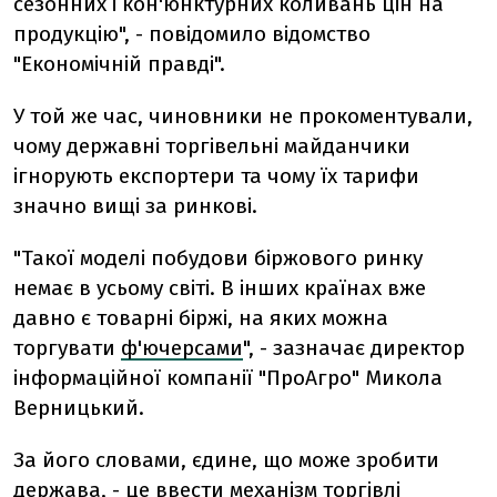
сезонних і кон'юнктурних коливань цін на
продукцію", - повідомило відомство
"Економічній правді".
У той же час, чиновники не прокоментували,
чому державні торгівельні майданчики
ігнорують експортери та чому їх тарифи
значно вищі за ринкові.
"Такої моделі побудови біржового ринку
немає в усьому світі. В інших країнах вже
давно є товарні біржі, на яких можна
торгувати
ф'ючерсами
", - зазначає директор
інформаційної компанії "ПроАгро" Микола
Верницький.
За його словами, єдине, що може зробити
держава, - це ввести механізм торгівлі