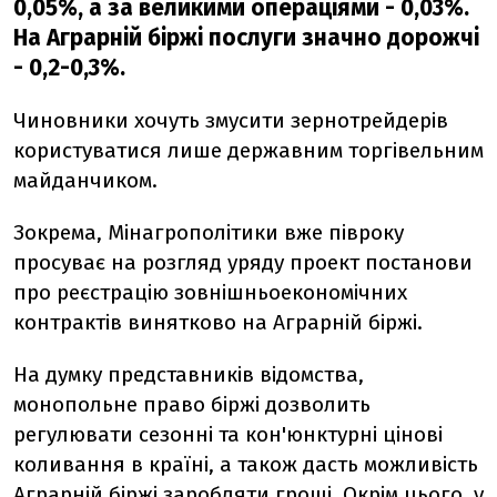
0,05%, а за великими операціями - 0,03%.
На Аграрній біржі послуги значно дорожчі
- 0,2-0,3%.
Чиновники хочуть змусити зернотрейдерів
користуватися лише державним торгівельним
майданчиком.
Зокрема, Мінагрополітики вже півроку
просуває на розгляд уряду проект постанови
про реєстрацію зовнішньоекономічних
контрактів винятково на Аграрній біржі.
На думку представників відомства,
монопольне право біржі дозволить
регулювати сезонні та кон'юнктурні цінові
коливання в країні, а також дасть можливість
Аграрній біржі заробляти гроші. Окрім цього, у