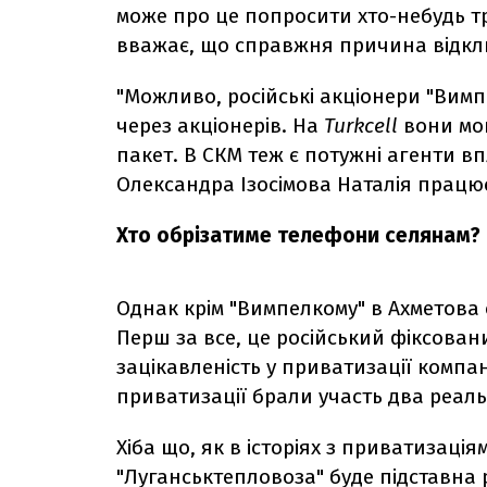
може про це попросити хто-небудь тре
вважає, що справжня причина відклик
"Можливо, російські акціонери "Вимп
через акціонерів. На
Turkcell
вони мог
пакет. В СКМ теж є потужні агенти в
Олександра Ізосімова Наталія працює 
Хто обрізатиме телефони селянам?
Однак крім "Вимпелкому" в Ахметова є
Перш за все, це російський фіксова
зацікавленість у приватизації компа
приватизації брали участь два реальн
Хіба що, як в історіях з приватизаці
"Луганськтепловоза"
буде підставна 