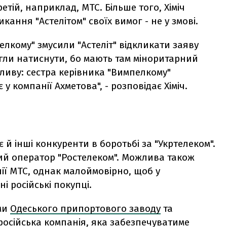
тій, наприклад, МТС. Більше того, Хіміч
ання "Астелітом" своїх вимог - не у змові.
елкому" змусили "Астеліт" відкликати заяву
ли натиснути, бо мають там міноритарний
пливу: сестра керівника "Вимпелкому"
у компанії Ахметова", - розповідає Хіміч.
 й інші конкуренти в боротьбі за "Укртелеком".
ний оператор "Ростелеком". Можлива також
нії МТС, однак малоймовірно, щоб у
і російські покупці.
ями
Одеського припортового заводу
та
російська компанія, яка забезпечуватиме