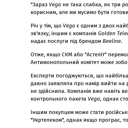
"Зараз
Vega
не така слабка, як три ро
корисним, але ми мусимо бути готови
Річ у тім, що
Vega
є одним з двох най
зв'язку, іншим є компанія
Golden Tel
надає послуги під брендом
Beeline
.
Отже, якщо СКМ або "Астеліт" перемож
Антимонопольний комітет може зобов
Експерти погоджуються, що найбіль
давно заявляла про намір вийти на р
не здійснила. Компанія вже навіть в
контрольного пакета
Vega
, однак ст
Іншим покупцем може стати російськ
"Укртелеком", однак якщо програє, т