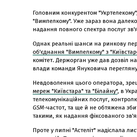
Головним конкурентом "Укртелекому", 
"Вимпелкому". Уже зараз вона далеко
надання повного спектра послуг зв'я
Однак реальні шанси на ринкову пер
об'єднання "Вимпелкому" з "Київстар
комітет. Держорган уже дав дозвіл на 
влади команди Януковича переглянув
Невдоволення цього оператора, зреш
мереж "Київстара" та "Білайну"
, в Укр
телекомунікаційних послуг, контро
GSM
-частот, та ще й не обтяжена зб
такими, як надання фіксованого зв'яз
Проте у липні "Астеліт" надіслала лис