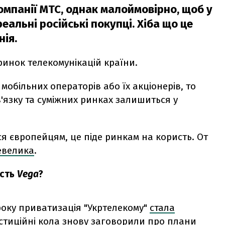
компанії МТС, однак малоймовірно, щоб у
еальні російські покупці. Хіба що це
нія.
ринок телекомунікацій країни.
 мобільних операторів або їх акціонерів, то
'язку та суміжних ринках залишиться у
я європейцям, це піде ринкам на користь. От
невелика
.
асть
Vega
?
 року приватизація "Укртелекому"
стала
естиційні кола знову заговорили про плани