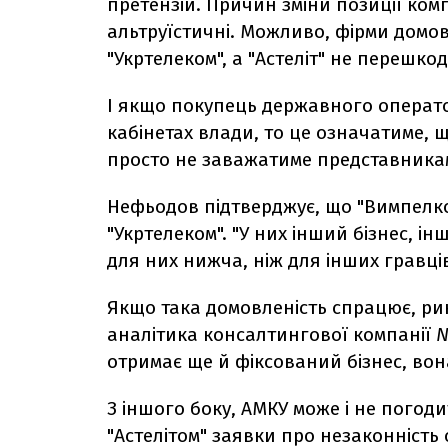
претензій. Причин зміни позиції ком
альтруїстичні. Можливо, фірми домов
"Укртелеком", а "Астеліт" не перешко
І якщо покупець державного операто
кабінетах влади, то це означатиме, 
просто не заважатиме представникам 
Нефьодов підтверджує, що "Вимпелко
"Укртелеком". "У них інший бізнес, ін
для них нижча, ніж для інших гравців
Якщо така домовленість спрацює, ри
аналітика консалтингової компанії
N
отримає ще й фіксований бізнес, вон
З іншого боку, АМКУ може і не погод
"Астелітом" заявки про незаконність 