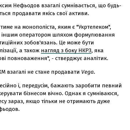
сим Нефьодов взагалі сумнівається, що будь-
ься продавати якісь свої активи.
тиме на монополіста, яким є "Укртелеком",
ким іншим оператором шляхом формулювання
стиційних зобов'язань. Це може бути
ізації, а також
нагляд з боку НКРЗ
, яка
ві повноваження", - стверджує аналітик.
КМ взагалі не стане продавати
Vega
.
есійно і, передусім, бажають заробити певний
керувати бізнесом вічно. Однак я сумніваюся,
есу зараз, якщо тільки не отримають дуже
ефьодов.