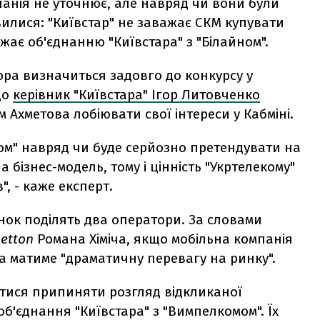
панія не уточнює, але навряд чи вони були
илися: "Київстар" не заважає СКМ купувати
джає об'єднанню "Київстара" з "Білайном".
ра визначиться задовго до конкурсу у
що
керівник "Київстара" Ігор Литовченко
Ахметова лобіювати свої інтереси у Кабміні.
м" навряд чи буде серйозно претендувати на
ша бізнес-модель, тому і цінність "Укртелекому"
", - каже експерт.
нок поділять два оператори. За словами
etton
Романа Хіміча, якщо мобільна компанія
а матиме "драматичну перевагу на ринку".
итися припиняти розгляд відкликаної
об'єднання "Київстара" з "Вимпелкомом". Їх