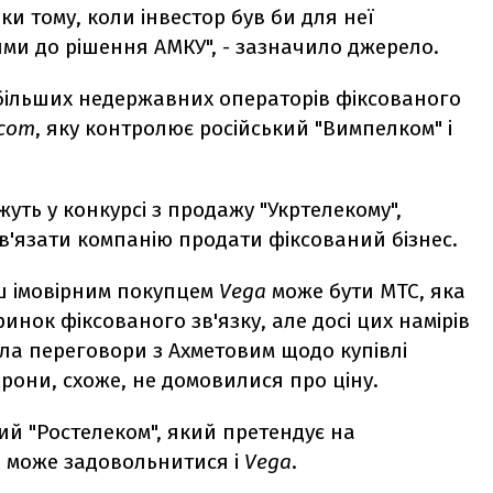
ки тому, коли інвестор був би для неї
ми до рішення АМКУ", - зазначило джерело.
більших недержавних операторів фіксованого
ecom
, яку контролює російський "Вимпелком" і
уть у конкурсі з продажу "Укртелекому",
'язати компанію продати фіксований бізнес.
ш імовірним покупцем
Vega
може бути МТС, яка
инок фіксованого зв'язку, але досі цих намірів
ела переговори з Ахметовим щодо купівлі
орони, схоже, не домовилися про ціну.
ий "Ростелеком", який претендує на
о може задовольнитися і
Vega
.