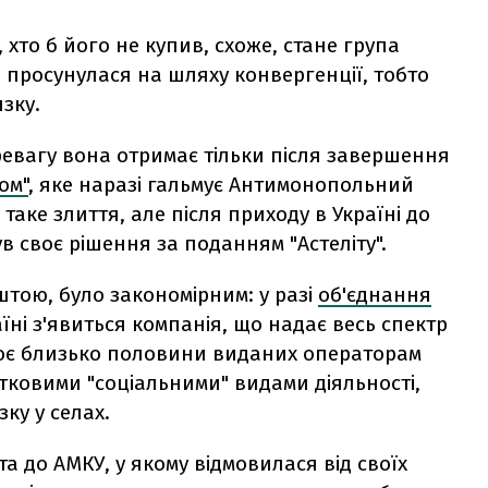
хто б його не купив, схоже, стане група
 просунулася на шляху конвергенції, тобто
зку.
евагу вона отримає тільки після завершення
ом"
, яке наразі гальмує Антимонопольний
таке злиття, але після приходу в Україні до
 своє рішення за поданням "Астеліту".
тою, було закономірним: у разі
об'єднання
аїні з'явиться компанія, що надає весь спектр
лює близько половини виданих операторам
итковими "соціальними" видами діяльності,
ку у селах.
та до АМКУ, у якому відмовилася від своїх