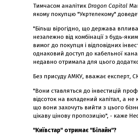
Тимчасом аналітик
Dragon Capital
Мак
якому покупцю "Укртелекому" доведет
"Більш вірогідно, що держава вплива
незалежно від комбінації з будь-я
вимог до покупця і відповідних інве
однаковий доступ до кабельної канал
недавно отримала для цього додатко
Без присуду АМКУ, вважає експерт, С
"Вони ставляться до інвестицій проф
відсоток на вкладений капітал, а не 
що вони захочуть вийти з цього бізн
цікаву цінову пропозицію", - каже Н
"Київстар" отримає "Білайн"?