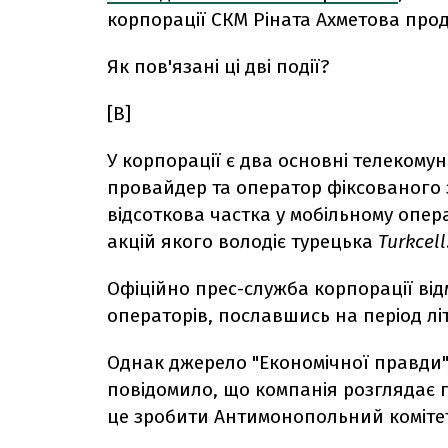
корпорації СКМ Ріната Ахметова прод
Як пов'язані ці дві події?
[B]
У корпорації є два основні телекомун
провайдер та оператор фіксованого зв
відсоткова частка у мобільному опера
акцій якого володіє турецька
Turkcell
Офіційно прес-служба корпорації ві
операторів, пославшись на період літ
Однак джерело "Економічної правди"
повідомило, що компанія розглядає п
це зробити Антимонопольний комітет 