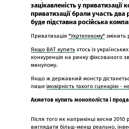
зацікавленість у приватизації 
приватизації брали участь два р
буде підставна російська компа
Приватизація
"Укртелекому"
змінить 
Якщо ВАТ купить
хтось із українських
конкуренція на ринку фіксованого зв
минулому.
Якщо ж державний монстр дістанетьс
лише
імовірність такого сценарію - 
Ахметов купить монополіста і прод
Після того як наприкінці весни 2010
виглядати більш-менш реально
, інв