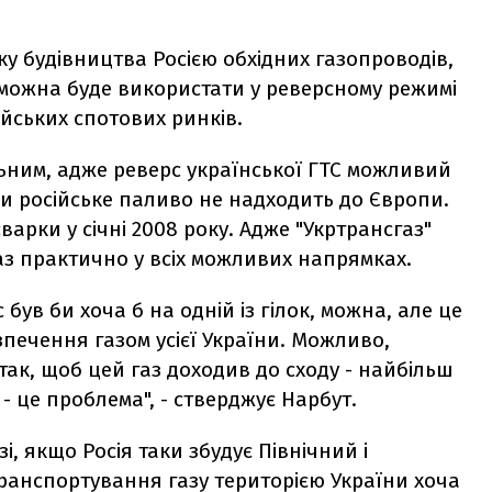
ку будівництва Росією обхідних газопроводів,
 можна буде використати у реверсному режимі
йських спотових ринків.
ним, адже реверс української ГТС можливий
ли російське паливо не надходить до Європи.
варки у січні 2008 року. Адже "Укртрансгаз"
газ практично у всіх можливих напрямках.
був би хоча б на одній із гілок, можна, але це
зпечення газом усієї України. Можливо,
 так, щоб цей газ доходив до сходу - найбільш
 це проблема", - стверджує Нарбут.
і, якщо Росія таки збудує Північний і
транспортування газу територією України хоча