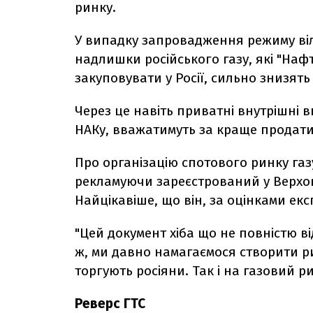
ринку.
У випадку запровадження режиму віль
надлишки російського газу, які "Наф
закуповувати у Росії, сильно знизять
Через це навіть приватні внутрішні 
НАКу, вважатимуть за краще продати
Про організацію спотового ринку газ
рекламуючи зареєстрований у Верхов
Найцікавіше, що він, за оцінками експ
"Цей документ хіба що не повністю від
ж, ми давно намагаємося створити ри
торгують росіяни. Так і на газовий р
Реверс ГТС