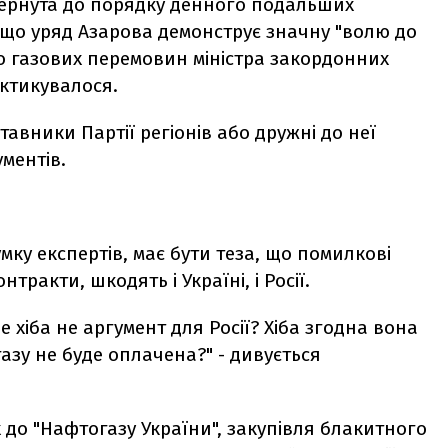
вернута до порядку денного подальших
 що уряд Азарова демонструє значну "волю до
о газових перемовин міністра закордонних
актикувалося.
тавники Партії регіонів або дружні до неї
ментів.
ку експертів, має бути теза, що помилкові
нтракти, шкодять і Україні, і Росії.
е хіба не аргумент для Росії? Хіба згодна вона
газу не буде оплачена?" - дивується
 до "Нафтогазу України", закупівля блакитного