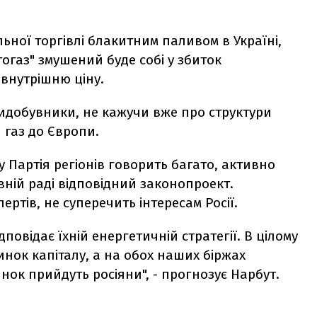
ної торгівлі блакитним паливом в Україні,
тогаз" змушений буде собі у збиток
 внутрішню ціну.
видобувники, не кажучи вже про структури
 газ до Європи.
у Партія регіонів говорить багато, активно
ній раді відповідний законопроект.
ертів, не суперечить інтересам Росії.
повідає їхній енергетичній стратегії. В цілому
нок капіталу, а на обох наших біржах
инок прийдуть росіяни", - прогнозує Нарбут.