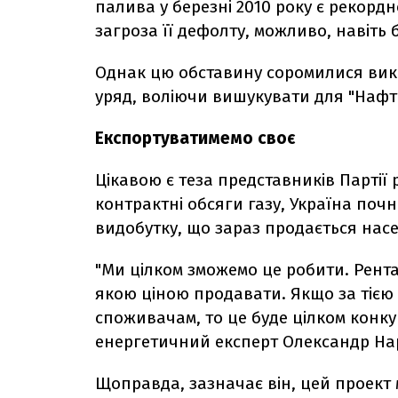
палива у березні 2010 року є рекордн
загроза її дефолту, можливо, навіть б
Однак цю обставину соромилися викор
уряд, воліючи вишукувати для "Нафто
Експортуватимемо своє
Цікавою є теза представників Партії 
контрактні обсяги газу, Україна по
видобутку, що зараз продається нас
"Ми цілком зможемо це робити. Рента
якою ціною продавати. Якщо за тією 
споживачам, то це буде цілком конк
енергетичний експерт Олександр На
Щоправда, зазначає він, цей проект