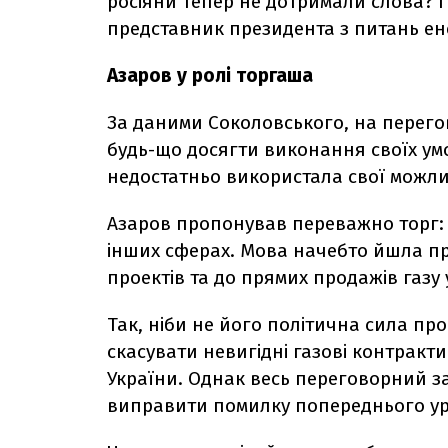
росіяни тепер не дотримали слова? Гр
представник президента з питань ен
Азаров у ролі торгаша
За даними Соколовського, на перего
будь-що досягти виконання своїх умов
недостатньо використала свої можлив
Азаров пропонував переважно торг: 
інших сферах. Мова начебто йшла пр
проектів та до прямих продажів газ
Так, ніби не його політична сила про
скасувати невигідні газові контракти
України. Однак весь переговорний за
виправити помилку попереднього ур