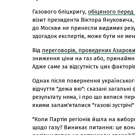
Газового бліцкригу,
обіцяного перед
візит президента Віктора Януковича,
до Москви не принесли видимих резул
здогадок експертів, може бути не мен
Від
переговорів, проведених Азаров
зниження ціни на газ або, принаймні
Адже саме за відсутність цих факторі
Однак після повернення українського
відчуття "дежа вю": сказані загальні
результату нема, і про що велися пере
якими запам'яталися "газові зустрічі
"Коли Партія регіонів йшла на вибори
щодо газу? Виникає питання: це вона