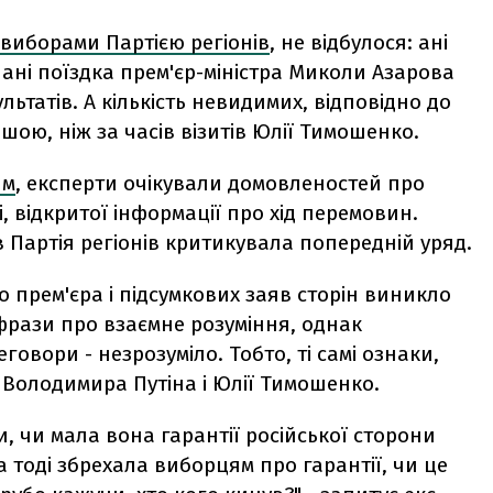
 виборами Партією регіонів
, не відбулося: ані
 ані поїздка прем'єр-міністра Миколи Азарова
ьтатів. А кількість невидимих, відповідно до
шою, ніж за часів візитів Юлії Тимошенко.
им
, експерти очікували домовленостей про
, відкритої інформації про хід перемовин.
в Партія регіонів критикувала попередній уряд.
 прем'єра і підсумкових заяв сторін виникло
 фрази про взаємне розуміння, однак
говори - незрозуміло. Тобто, ті самі ознаки,
" Володимира Путіна і Юлії Тимошенко.
, чи мала вона гарантії російської сторони
 тоді збрехала виборцям про гарантії, чи це