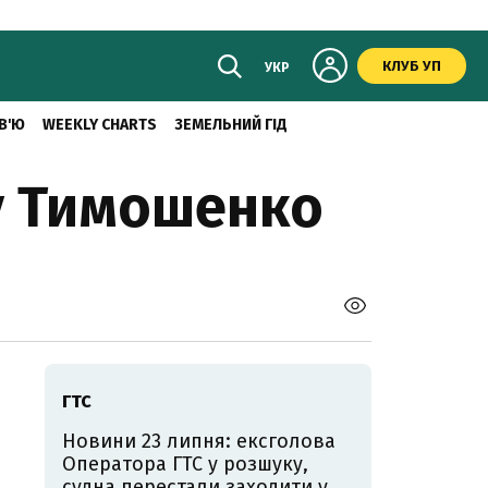
КЛУБ УП
УКР
В'Ю
WEEKLY CHARTS
ЗЕМЕЛЬНИЙ ГІД
зу Тимошенко
ГТС
Новини 23 липня: ексголова
Оператора ГТС у розшуку,
судна перестали заходити у