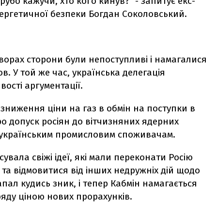
убо кажучи, хто кого кинув?" - запитує екс-
ергетичної безпеки Богдан Соколовський.
ворах сторони були непоступливі і намагалися
. У той же час, українська делегація
ості аргументації.
зниження ціни на газ в обмін на поступки в
о допуск росіян до вітчизняних ядерних
у українським промисловим споживачам.
сувала свіжі ідеї, які мали переконати Росію
 та відмовитися від інших недружніх дій щодо
пал кудись зник, і тепер Кабмін намагається
яду ціною нових прорахунків.