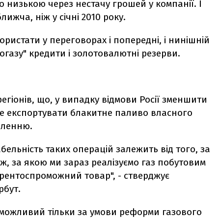
о низькою через нестачу грошей у компанії. І
лижча, ніж у січні 2010 року.
истати у переговорах і попередні, і нинішній
газу" кредити і золотовалютні резерви.
регіонів, що, у випадку відмови Росії зменшити
чне експортувати блакитне паливо власного
еленню.
бельність таких операцій залежить від того, за
ж, за якою ми зараз реалізуємо газ побутовим
урентоспроможний товар", - стверджує
рбут.
 можливий тільки за умови реформи газового