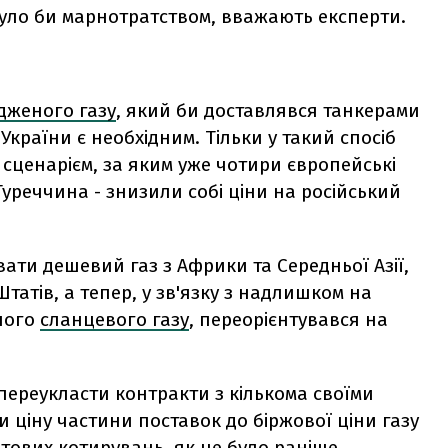
 було би марнотратством, вважають експерти.
ідженого газу
, який би доставлявся танкерами
країни є необхідним. Тільки у такий спосіб
сценарієм, за яким уже чотири європейські
 Туреччина - знизили собі ціни на російський
ати дешевий газ з Африки та Середньої Азії,
атів, а тепер, у зв'язку з надлишком на
ного
сланцевого газу
, переорієнтувався на
 переукласти контракти з кількома своїми
ціну частини поставок до біржової ціни газу
тових котирувань, як це було раніше.