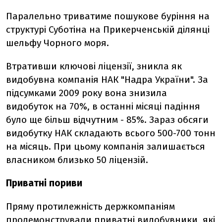
Паралельно триватиме пошукове буріння на
структурі Суботіна на Прикерченській ділянці
шельфу Чорного моря.
Втративши ключові ліцензії, зникла як
видобувна компанія НАК "Надра України". За
підсумками 2009 року вона знизила
видобуток на 70%, в останні місяці падіння
було ще більш відчутним - 85%. Зараз обсяги
видобутку НАК складають всього 500-700 тонн
на місяць. При цьому компанія залишається
власником близько 50 ліцензій.
Приватні пориви
Пряму протилежність держкомпаніям
продемонстрували приватні видобувники, які