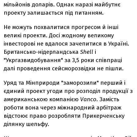
мільйонів доларів. Однак наразі майбутнє
проекту залишається під питанням.
Не можуть похвалитися прогресом й інші
великі проекти. Досі жодному великому
інвесторові не вдалося зачепитися в Україні.
Британсько-нідерландська
Shell
і
"Укргазвидобування" за 3,5 роки співпраці
далі проведення сейсморозвідки не пішли.
Уряд та Мінприроди "заморозили" перший і
єдиний проект угоди про розподіл продукції з
американською компанією
Vаnco
. Замість
роботи вона через міжнародний арбітраж
відстоює право розробляти Прикерченську
ділянку шельфу.