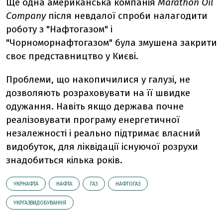
Ще одна американська компанія
Marathon Oil
Company
після невдалої спроби налагодити
роботу з "Нафтогазом" і
"Чорноморнафтогазом" була змушена закрити
своє представництво у Києві.
Проблеми, що накопичилися у галузі, не
дозволяють розраховувати на її швидке
одужання. Навіть якщо держава почне
реалізовувати програму енергетичної
незалежності і реально підтримає власний
видобуток, для ліквідації існуючої розрухи
знадобиться кілька років.
УКРНАФТА
НАФТА
ГАЗ
НАФТОГАЗ
УКРГАЗВИДОБУВАННЯ