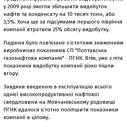
у 2009 році змогли збільшити видобуток
нафти та конденсату на 10 тисяч тонн, або
3,5%. Хоча ще за підсумками першого півріччя
компанії втратили 25% обсягу видобутку.
Падіння було пов'язане з істотним зниженням
виробничих показників СП "Полтавська
газонафтова компанія" - ПГНК. Втім, уже з літа
показники видобутку компанії різко пішли
вгору.
Завдяки введенню в експлуатацію всього
однієї високопродуктивної нафтової
свердловини на Мовчанівському родовищі
ПГНК вдалося істотно поліпшити показники
компанії в цілому.