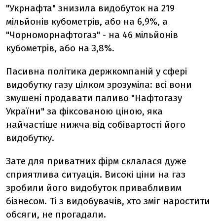
"Укрнафта" знизила видобуток на 219
мільйонів кубометрів, або на 6,9%, а
"Чорноморнафтогаз" - на 46 мільйонів
кубометрів, або на 3,8%.
Пасивна політика держкомпаній у сфері
видобутку газу цілком зрозуміла: всі вони
змушені продавати паливо "Нафтогазу
України" за фіксованою ціною, яка
найчастіше нижча від собівартості його
видобутку.
Зате для приватних фірм склалася дуже
сприятлива ситуація. Високі ціни на газ
зробили його видобуток привабливим
бізнесом. Ті з видобувачів, хто зміг наростити
обсяги, не прогадали.