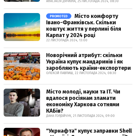
АНАСТАСІЯ ДЯЧКІНА, 25 ЛИСТОПАДА 2024, 08:30
Місто комфорту
PROMOTED
Івано-Франківськ. Скільки
коштує життя у перлині біля
Карпат у 2024 році
22 ЛИСТОПАДА 2024, 13:00
Новорічний атрибут: скільки
Україна купує мандаринів і як
заробляють країни-експортери
ОЛЕКСІЙ ПАВЛИШ, 22 ЛИСТОПАДА 2024, 08:30
Місто молоді, науки та IT. Чи
вдалося росіянам зламати
економіку Харкова сотнями
КАБів?
ДАНА ГОРДІЙЧУК, 21 ЛИСТОПАДА 2024, 09:00
"Укрнафта" купує заправки Shell