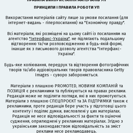
ПРИНЦИПИ І ПРАВИЛА РОБОТИ УП
Використання матеріалів сайту лише за умови посилання (для
інтернет-видань - гіперпосилання) на "Економічну правду".
Всі матеріали, які розміщені на цьому сайті із посиланням на
агентство
"Інтерфакс-Україна"
, не підлягають подальшому
відтворенню та/чи розповсюдженню в будь-якій формі,
інакше як з письмового дозволу агентства "Інтерфакс-
Україна".
Будь-яке копіювання, передрук та відтворення фотографічних
творів та/або аудіовізуальних творів правовласника Getty
Images - суворо забороняється.
Матеріали з плашкою PROMOTED, НОВИНИ КОМПАНІЙ та
ПОЗИЦІЯ є рекламними та публікуються на правах реклами.
Редакція може не поділяти погляди, які в них промотуються.
Матеріали з плашкою СПЕЦПРОЄКТ та ЗА ПІДТРИМКИ також є
рекламними, проте редакція бере участь у підготовці цього
контенту і поділяє думки, висловлені у цих матеріалах.
Редакція не несе відповідальності за факти та оціночні
судження, оприлюднені у рекламних матеріалах. Згідно з
українським законодавством відповідальність за зміст
реклами несе рекламодавець.