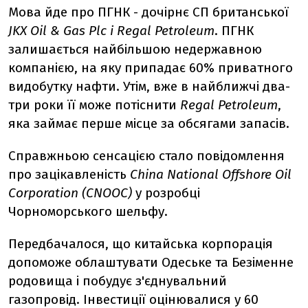
Мова йде про ПГНК - дочірнє СП британської
JKX Oil & Gas Plc і Regal Petroleum
. ПГНК
залишається найбільшою недержавною
компанією, на яку припадає 60% приватного
видобутку нафти. Утім, вже в найближчі два-
три роки її може потіснити
Regal Petroleum
,
яка займає перше місце за обсягами запасів.
Справжньою сенсацією стало повідомлення
про зацікавленість
China National Offshore Oil
Corporation (CNOOC)
у розробці
Чорноморського шельфу.
Передбачалося, що китайська корпорація
допоможе облаштувати Одеське та Безіменне
родовища і побудує з'єднувальний
газопровід. Інвестиції оцінювалися у 60