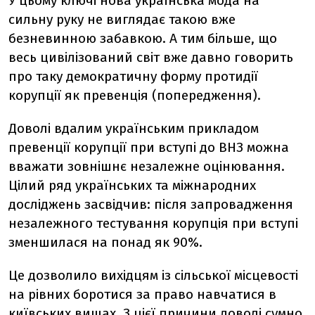
У цьому ключі нова українська мода на
сильну руку не виглядає такою вже
безневинною забавкою. А тим більше, що
весь цивілізований світ вже давно говорить
про таку демократичну форму протидії
корупції як превенція (попередження).
Доволі вдалим українським прикладом
превенції корупції при вступі до ВНЗ можна
вважати зовнішнє незалежне оцінювання.
Цілий ряд українських та міжнародних
досліджень засвідчив: після запровадження
незалежного тестування корупція при вступі
зменшилася на понад як 90%.
Це дозволило вихідцям із сільської місцевості
на рівних боротися за право навчатися в
київських вишах. З цієї причини доволі сумно