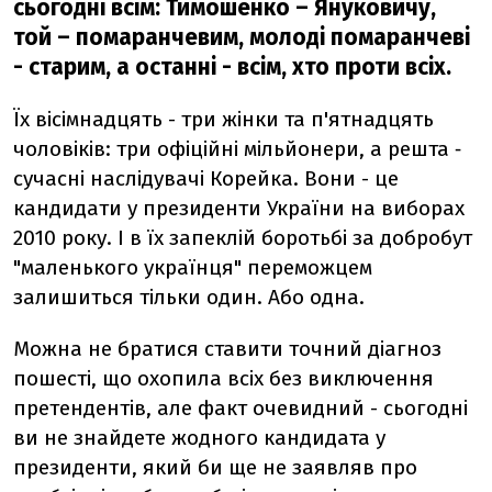
сьогодні всім: Тимошенко – Януковичу,
той – помаранчевим, молоді помаранчеві
- старим, а останні - всім, хто проти всіх.
Їх вісімнадцять - три жінки та п'ятнадцять
чоловіків: три офіційні мільйонери, а решта ‑
сучасні наслідувачі Корейка. Вони - це
кандидати у президенти України на виборах
2010 року. І в їх запеклій боротьбі за добробут
"маленького українця" переможцем
залишиться тільки один. Або одна.
Можна не братися ставити точний діагноз
пошесті, що охопила всіх без виключення
претендентів, але факт очевидний - сьогодні
ви не знайдете жодного кандидата у
президенти, який би ще не заявляв про