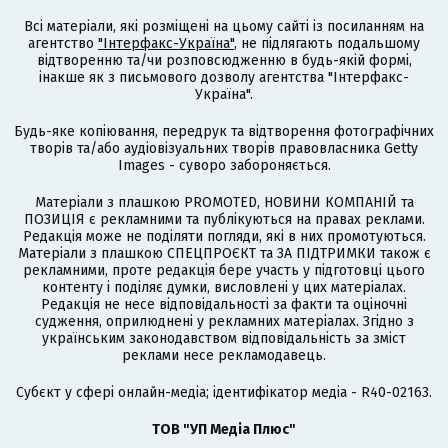
Всі матеріали, які розміщені на цьому сайті із посиланням на
агентство
"Інтерфакс-Україна"
, не підлягають подальшому
відтворенню та/чи розповсюдженню в будь-якій формі,
інакше як з письмового дозволу агентства "Інтерфакс-
Україна".
Будь-яке копіювання, передрук та відтворення фотографічних
творів та/або аудіовізуальних творів правовласника Getty
Images - суворо забороняється.
Матеріали з плашкою PROMOTED, НОВИНИ КОМПАНІЙ та
ПОЗИЦІЯ є рекламними та публікуються на правах реклами.
Редакція може не поділяти погляди, які в них промотуються.
Матеріали з плашкою СПЕЦПРОЄКТ та ЗА ПІДТРИМКИ також є
рекламними, проте редакція бере участь у підготовці цього
контенту і поділяє думки, висловлені у цих матеріалах.
Редакція не несе відповідальності за факти та оціночні
судження, оприлюднені у рекламних матеріалах. Згідно з
українським законодавством відповідальність за зміст
реклами несе рекламодавець.
Cубєкт у сфері онлайн-медіа; ідентифікатор медіа - R40-02163.
ТОВ "УП Медіа Плюс"