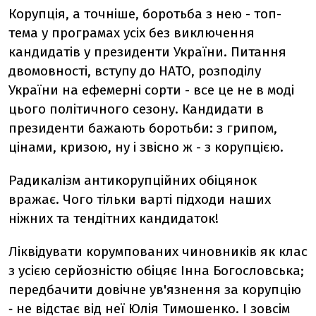
Корупція, а точніше, боротьба з нею - топ-
тема у програмах усіх без виключення
кандидатів у президенти України. Питання
двомовності, вступу до НАТО, розподілу
України на ефемерні сорти - все це не в моді
цього політичного сезону. Кандидати в
президенти бажають боротьби: з грипом,
цінами, кризою, ну і звісно ж - з корупцією.
Радикалізм антикорупційних обіцянок
вражає. Чого тільки варті підходи наших
ніжних та тендітних кандидаток!
Ліквідувати корумпованих чиновників як клас
з усією серйозністю обіцяє Інна Богословська;
передбачити довічне ув'язнення за корупцію
‑ не відстає від неї Юлія Тимошенко. І зовсім