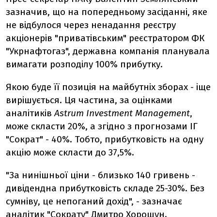
зазначив, що на попередньому засіданні, яке
не відбулося через ненадання реєстру
акціонерів "приватівським" реєстратором ФК
"Укрнафтогаз", державна компанія планувала
вимагати розподілу 100% прибутку.
Якою буде її позиція на майбутніх зборах - іще
вирішується. Ця частина, за оцінками
аналітиків
Astrum Investment Management
,
може скласти 20%, а згідно з прогнозами ІГ
"Сократ" - 40%. Тобто, прибутковість на одну
акцію може скласти до 37,5%.
"За нинішньої ціни - близько 140 гривень -
дивідендна прибутковість складе 25-30%. Без
сумніву, це непоганий дохід", - зазначає
аналітик "Сократу" Дмитро Хорошун.