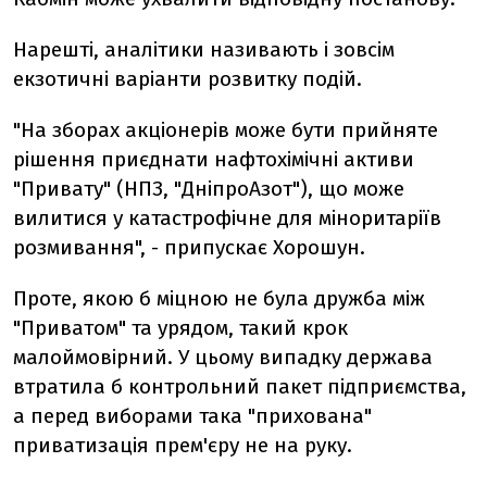
Нарешті, аналітики називають і зовсім
екзотичні варіанти розвитку подій.
"На зборах акціонерів може бути прийняте
рішення приєднати нафтохімічні активи
"Привату" (НПЗ, "ДніпроАзот"), що може
вилитися у катастрофічне для міноритаріїв
розмивання", - припускає Хорошун.
Проте, якою б міцною не була дружба між
"Приватом" та урядом, такий крок
малоймовірний. У цьому випадку держава
втратила б контрольний пакет підприємства,
а перед виборами така "прихована"
приватизація прем'єру не на руку.