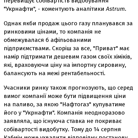
перевищує собівартість видобування
"Укрнафти", - коментують аналітики
Astrum
.
Однак якби продаж цього газу планувався за
ринковими цінами, то компанія не
обмежувалася б афільованими
підприємствами. Скоріш за все, "Приват" має
намір підтримати дешевим газом своїх хіміків,
які, враховуючи ціну на імпортну сировину,
балансують на межі рентабельності.
Учасники ринку також прогнозують, що серед
вимог компанії може бути підвищення ціни
на паливо, за якою "Нафтогаз" купуватиме
його у "Укрнафти". Компанія неодноразово
заявляла, що існуюча ставка не покриває
собівартості видобутку. Тому до 14 серпня
Кабмін може ухвалити відповідну постанову.