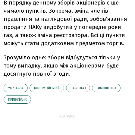
В порядку денному зборів акціонерів є ще
чимало пунктів. Зокрема, зміна членів
правління та наглядової ради, зобов'язання
продати НАКу видобутий у попередні роки
газ, а також зміна реєстратора. Всі ці пункти
можуть стати додатковим предметом торгів.
Зрозуміло одне: збори відбудуться тільки у
тому випадку, якщо між акціонерами буде
досягнуто повної згоди.
УКРНАФТА
КОЛОМОЙСЬКИЙ
НАФТОГАЗ
ТИМОШЕНКО
ПРИВАТБАНК
РЕКЛАМА: