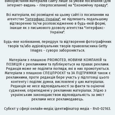
Використання матеріалів сайту лише за умови посилання (для
інтернет-видань - гіперпосилання) на "Економічну правду".
Всі матеріали, які розміщені на цьому сайті із посиланням на
агентство
"Інтерфакс-Україна"
, не підлягають подальшому
відтворенню та/чи розповсюдженню в будь-якій формі,
інакше як з письмового дозволу агентства "Інтерфакс-
Україна".
Будь-яке копіювання, передрук та відтворення фотографічних
творів та/або аудіовізуальних творів правовласника Getty
Images - суворо забороняється.
Матеріали з плашкою PROMOTED, НОВИНИ КОМПАНІЙ та
ПОЗИЦІЯ є рекламними та публікуються на правах реклами.
Редакція може не поділяти погляди, які в них промотуються.
Матеріали з плашкою СПЕЦПРОЄКТ та ЗА ПІДТРИМКИ також є
рекламними, проте редакція бере участь у підготовці цього
контенту і поділяє думки, висловлені у цих матеріалах.
Редакція не несе відповідальності за факти та оціночні
судження, оприлюднені у рекламних матеріалах. Згідно з
українським законодавством відповідальність за зміст
реклами несе рекламодавець.
Cубєкт у сфері онлайн-медіа; ідентифікатор медіа - R40-02163.