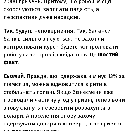
2 000 гривень. Притому, що робочі місця
скорочуються, зарплати падають, а
перспективи дуже нерадісні.
Так, будуть неповернення. Так, баланси
банків сильно зіпсуються. Не захотіли
контролювати курс - будете контролювати
роботу санаторов і ліквідаторів. Це
шостий
факт
.
Сьомий
. Правда, що, одержавши мінус 13% за
півмісяця, можна відмовитися вірити в
стабільність гривні. Якщо бізнесмени вже
проводили частину угод у гривні, тепер вони
знову стануть переводити розрахунки в
долари. А населення знову захочу
одержувати долари в конверті, а не гривню