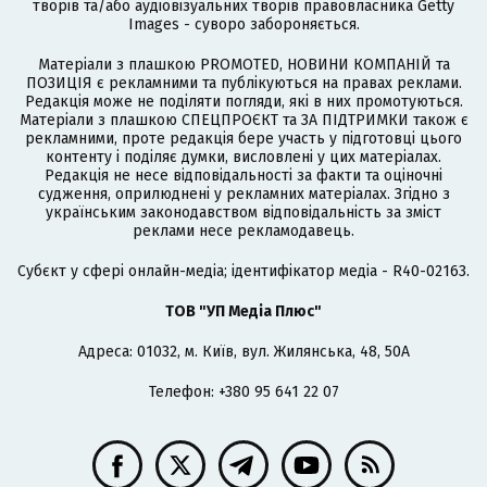
творів та/або аудіовізуальних творів правовласника Getty
Images - суворо забороняється.
Матеріали з плашкою PROMOTED, НОВИНИ КОМПАНІЙ та
ПОЗИЦІЯ є рекламними та публікуються на правах реклами.
Редакція може не поділяти погляди, які в них промотуються.
Матеріали з плашкою СПЕЦПРОЄКТ та ЗА ПІДТРИМКИ також є
рекламними, проте редакція бере участь у підготовці цього
контенту і поділяє думки, висловлені у цих матеріалах.
Редакція не несе відповідальності за факти та оціночні
судження, оприлюднені у рекламних матеріалах. Згідно з
українським законодавством відповідальність за зміст
реклами несе рекламодавець.
Cубєкт у сфері онлайн-медіа; ідентифікатор медіа - R40-02163.
ТОВ "УП Медіа Плюс"
Адреса: 01032, м. Київ, вул. Жилянська, 48, 50А
Телефон: +380 95 641 22 07