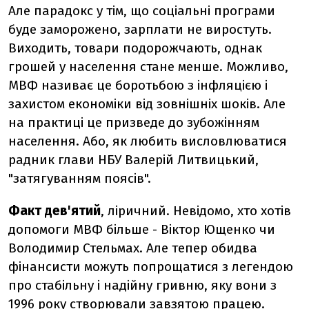
Але парадокс у тім, що соціальні програми
буде заморожено, зарплати не виростуть.
Виходить, товари подорожчають, однак
грошей у населення стане менше. Можливо,
МВФ називає це боротьбою з інфляцією і
захистом економіки від зовнішніх шоків. Але
на практиці це призведе до зубожінням
населення. Або, як любить висловлюватися
радник глави НБУ Валерій Литвицький,
"затягуванням поясів".
Факт дев'ятий
, ліричний. Невідомо, хто хотів
допомоги МВФ більше - Віктор Ющенко чи
Володимир Стельмах. Але тепер обидва
фінансисти можуть попрощатися з легендою
про стабільну і надійну гривню, яку вони з
1996 року створювали завзятою працею.