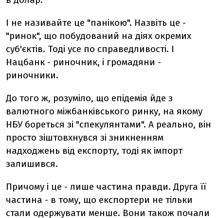
І не називайте це "панікою". Назвіть це -
"ринок", що побудований на діях окремих
суб'єктів. Тоді усе по справедливості. І
Нацбанк - риночник, і громадяни -
риночники.
До того ж, розуміло, що епідемія йде з
валютного міжбанківського ринку, на якому
НБУ бореться зі "спекулянтами". А реально, він
просто зіштовхнувся зі зникненням
надходжень від експорту, тоді як імпорт
залишився.
Причому і це - лише частина правди. Друга її
частина - в тому, що експортери не тільки
стали одержувати менше. Вони також почали