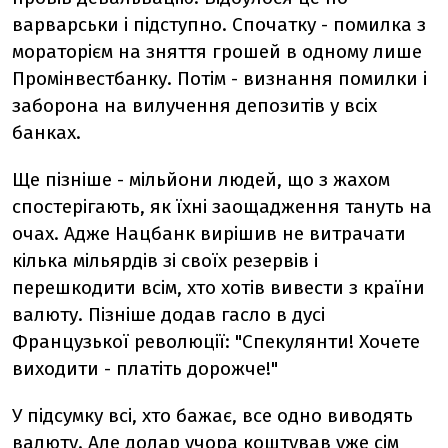
варварськи і підступно. Спочатку - помилка з
мораторієм на зняття грошей в одному лише
Промінвестбанку. Потім - визнання помилки і
заборона на вилучення депозитів у всіх
банках.
Ще пізніше - мільйони людей, що з жахом
спостерігають, як їхні заощадження тануть на
очах. Адже Нацбанк вирішив не витрачати
кілька мільярдів зі своїх резервів і
перешкодити всім, хто хотів вивести з країни
валюту. Пізніше додав гасло в дусі
Французької революції: "Спекулянти! Хочете
виходити - платіть дорожче!"
У підсумку всі, хто бажає, все одно виводять
валюту. Але долар учора коштував уже сім