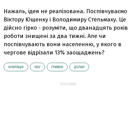
Нажаль, ідея не реалізована. Поспівчуваємо
Віктору Ющенку і Володимиру Стельмаху. Це
дійсно гірко - розуміти, що дванадцять років
роботи знищені за два тижні. Але чи
поспівчувають вони населенню, у якого в
чергове відрізали 13% заощаджень?
ІНФЛЯЦІЯ
НБУ
ГРИВНЯ
ДОЛАР
РЕКЛАМА: