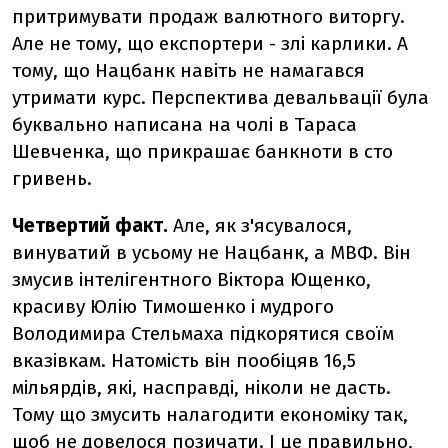
притримувати продаж валютного виторгу.
Але не тому, що експортери - злі карлики. А
тому, що Нацбанк навіть не намагався
утримати курс. Перспектива девальвації була
буквально написана на чолі в Тараса
Шевченка, що прикрашає банкноти в сто
гривень.
Четвертий факт.
Але, як з'ясувалося,
винуватий в усьому не Нацбанк, а МВФ. Він
змусив інтелігентного Віктора Ющенко,
красиву Юлію Тимошенко і мудрого
Володимира Стельмаха підкорятися своїм
вказівкам. Натомість він пообіцяв 16,5
мільярдів, які, насправді, ніколи не дасть.
Тому що змусить налагодити економіку так,
щоб не довелося позичати. І це правильно,