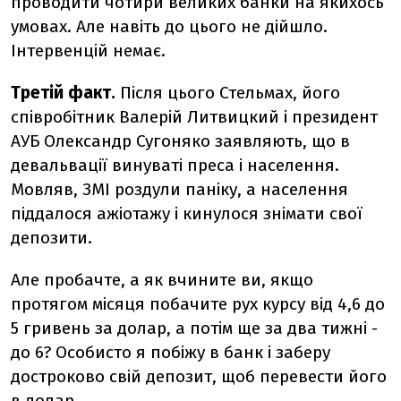
проводити чотири великих банки на якихось
умовах. Але навіть до цього не дійшло.
Інтервенцій немає.
Третій факт.
Після цього Стельмах, його
співробітник Валерій Литвицкий і президент
АУБ Олександр Сугоняко заявляють, що в
девальвації винуваті преса і населення.
Мовляв, ЗМІ роздули паніку, а населення
піддалося ажіотажу і кинулося знімати свої
депозити.
Але пробачте, а як вчините ви, якщо
протягом місяця побачите рух курсу від 4,6 до
5 гривень за долар, а потім ще за два тижні -
до 6? Особисто я побіжу в банк і заберу
достроково свій депозит, щоб перевести його
в долар.