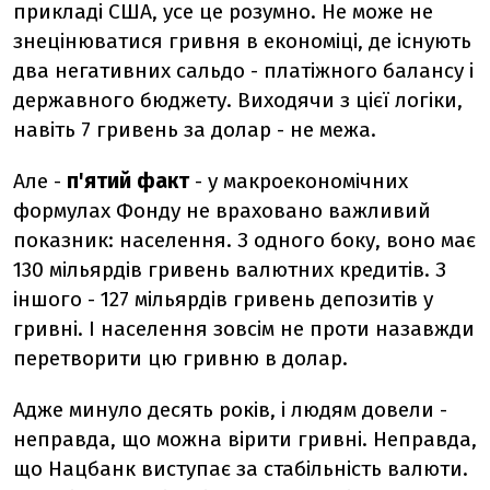
прикладі США, усе це розумно. Не може не
знецінюватися гривня в економіці, де існують
два негативних сальдо - платіжного балансу і
державного бюджету. Виходячи з цієї логіки,
навіть 7 гривень за долар - не межа.
Але -
п'ятий факт
- у макроекономічних
формулах Фонду не враховано важливий
показник: населення. З одного боку, воно має
130 мільярдів гривень валютних кредитів. З
іншого - 127 мільярдів гривень депозитів у
гривні. І населення зовсім не проти назавжди
перетворити цю гривню в долар.
Адже минуло десять років, і людям довели -
неправда, що можна вірити гривні. Неправда,
що Нацбанк виступає за стабільність валюти.