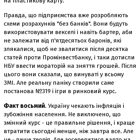
на пластикову карту.
Правда, що підприємства вже розробляють
схеми розрахунків "без банків". Вони будуть
використовувати векселі і навіть бартер, аби
не залежати від п'ятдесятьох баронів, які
злякалися, щоб не звалитися після десятка
статей проти Промінвестбанку, і таки дотисли
НБУ ввести мораторій на зняття грошей. Після
цього вони сказали, що винуваті у всьому
ЗМІ. Але реальну паніку створили саме
постанова №319 і ігри в ринковий курс.
Факт восьмий
. Україну чекають інфляція і
зубожіння населення. Не виключено, що
змінний курс - це правильне рішення, і краще
втратити сьогодні менше, ніж завтра все. Але
це - лише теорія. Але зосередитися варто на