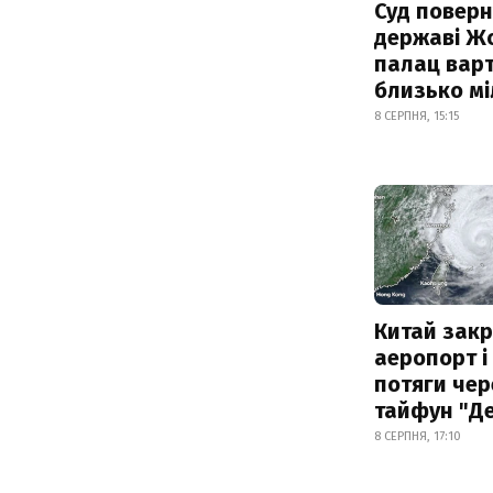
Суд поверн
державі Ж
палац варт
близько м
8 СЕРПНЯ, 15:15
Китай зак
аеропорт і
потяги чер
тайфун "Д
8 СЕРПНЯ, 17:10