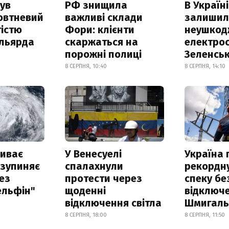
ув
РФ знищила
В Україні
овтневий
важливі склади
залишил
істю
Фори: клієнти
неушкод
ільярда
скаржаться на
електрос
порожні полиці
Зеленсь
8 СЕРПНЯ, 10:40
8 СЕРПНЯ, 14:10
риває
У Венесуелі
Україна
 зупиняє
спалахнули
рекордн
ез
протести через
спеку бе
ельфін"
щоденні
відключе
відключення світла
Шмигал
8 СЕРПНЯ, 18:00
8 СЕРПНЯ, 11:50