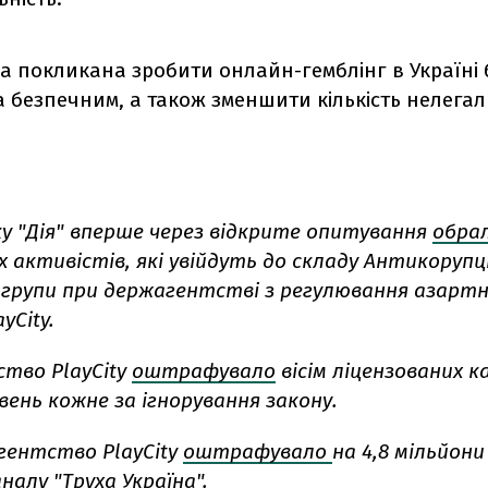
ва покликана зробити онлайн-гемблінг в Україні
 безпечним, а також зменшити кількість нелега
ку "Дія" вперше через відкрите опитування
обра
 активістів, які увійдуть до складу Антикорупц
групи при держагентстві з регулювання азартни
yCity.
тво PlayCity
оштрафувало
вісім ліцензованих к
вень кожне за ігнорування закону.
гентство PlayCity
оштрафувало
на 4,8 мільйони
налу "Труха Україна".