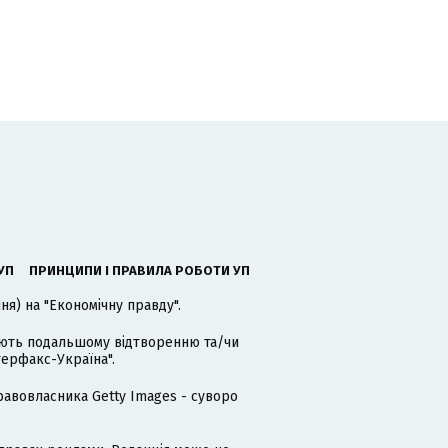
УП
ПРИНЦИПИ І ПРАВИЛА РОБОТИ УП
я) на "Економічну правду".
гають подальшому відтворенню та/чи
терфакс-Україна".
равовласника Getty Images - суворо