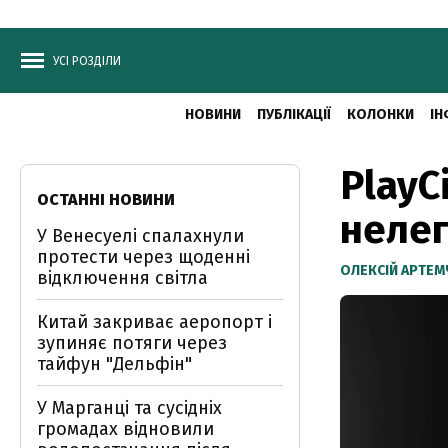
УСІ РОЗДІЛИ
НОВИНИ
ПУБЛІКАЦІЇ
КОЛОНКИ
ІН
PlayC
ОСТАННІ НОВИНИ
нелег
У Венесуелі спалахнули
протести через щоденні
ОЛЕКСІЙ АРТЕ
відключення світла
Китай закриває аеропорт і
зупиняє потяги через
тайфун "Дельфін"
У Марганці та сусідніх
громадах відновили