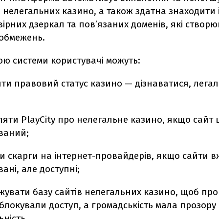
 нелегальних казино, а також здатна знаходити 
ірних дзеркал та пов’язаних доменів, які створ
 обмежень.
ою системи користувачі можуть:
яти правовий статус казино — дізнаватися, лега
яти PlayCity про нелегальне казино, якщо сайт 
ваний;
и скарги на інтернет-провайдерів, якщо сайти в
ані, але доступні;
жувати базу сайтів нелегальних казино, щоб пр
блокували доступ, а громадськість мала прозору
ьність.