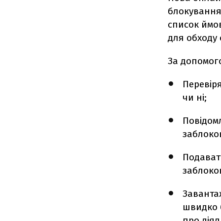
блокування
список ймов
для обходу
За допомог
Перевір
чи ні;
Повідомл
заблоко
Подават
заблоков
Заванта
швидко 
про діял