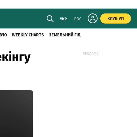
КЛУБ УП
УКР
РОС
В'Ю
WEEKLY CHARTS
ЗЕМЕЛЬНИЙ ГІД
екінгу
РЕКЛАМА: