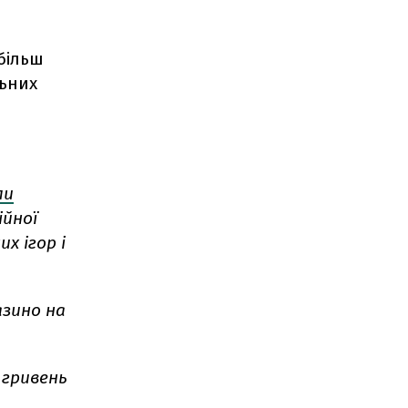
 більш
льних
ли
ійної
х ігор і
азино на
 гривень