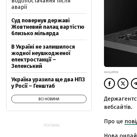
водопостачання після
аварії
Суд повернув державі
Жовтневий палац вартістю
близько мільярда
В Україні не залишилося
жодної неушкодженої
електростанції –
Зеленський
МІНЦИФРИ
Україна уразила ще два НПЗ
у Росії – Генштаб
Держагентст
ВСІ НОВИНИ
вебсайтів.
Про це
пов
РЕКЛАМА:
Нова онлай