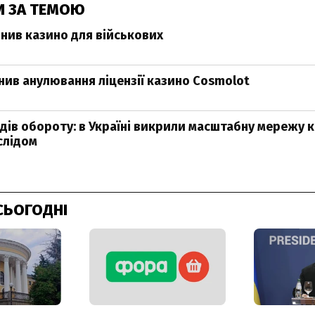
И ЗА ТЕМОЮ
нив казино для військових
нив анулювання ліцензії казино Cosmolot
рдів обороту: в Україні викрили масштабну мережу к
слідом
СЬОГОДНІ