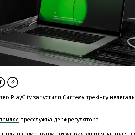
во PlayCity запустило Систему трекінгу нелегал
ідомляє
пресслужба держрегулятора.
н-платформа автоматизує виявлення та полегш