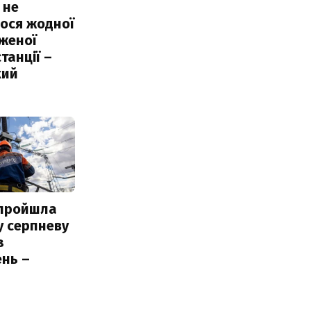
 не
ося жодної
женої
танції –
кий
 пройшла
у серпневу
з
нь –
ь