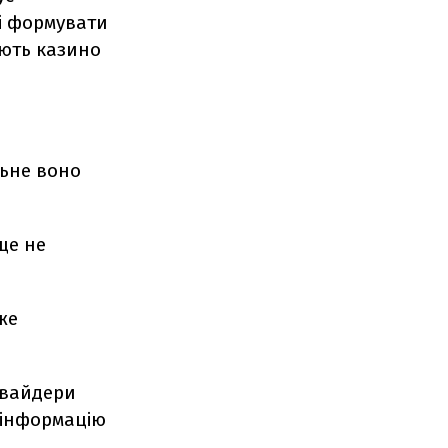
і формувати
юють казино
льне воно
ще не
же
овайдери
 інформацію