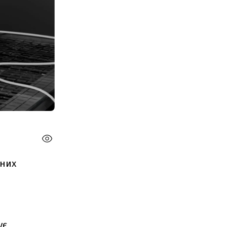
ьних
ує