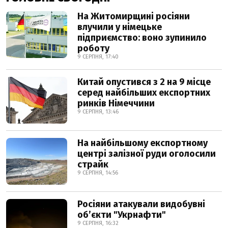
На Житомирщині росіяни
влучили у німецьке
підприємство: воно зупинило
роботу
9 СЕРПНЯ, 17:40
Китай опустився з 2 на 9 місце
серед найбільших експортних
ринків Німеччини
9 СЕРПНЯ, 13:46
На найбільшому експортному
центрі залізної руди оголосили
страйк
9 СЕРПНЯ, 14:56
Росіяни атакували видобувні
обʼєкти "Укрнафти"
9 СЕРПНЯ, 16:32