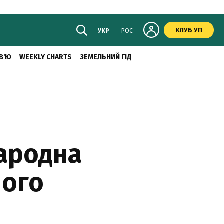
КЛУБ УП
УКР
РОС
В'Ю
WEEKLY CHARTS
ЗЕМЕЛЬНИЙ ГІД
народна
ного