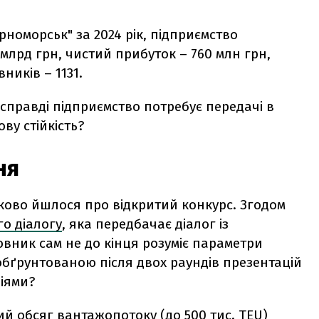
рноморськ" за 2024 рік, підприємство
9 млрд грн, чистий прибуток – 760 млн грн,
вників – 1131.
справді підприємство потребує передачі в
ву стійкість?
ня
ково йшлося про відкритий конкурс. Згодом
о діалогу
, яка передбачає діалог із
вник сам не до кінця розуміє параметри
 обґрунтованою після двох раундів презентацій
ніями?
й обсяг вантажопотоку (до 500 тис. TEU)