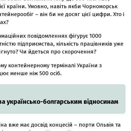
ієї країни. Умовно, навіть якби Чорноморськ
ейнерообіг – він би не досяг цієї цифри. Хто і
ах?
рмаційних повідомленнях фігурує 1000
тністю підприємства, кількість працівників уже
сягнуто? Чи йдеться про скорочення?
у контейнерному терміналі України з
цює менше ніж 500 осіб.
за українсько-болгарським відносинам
їна вже має досвід концесій – порти Ольвія та