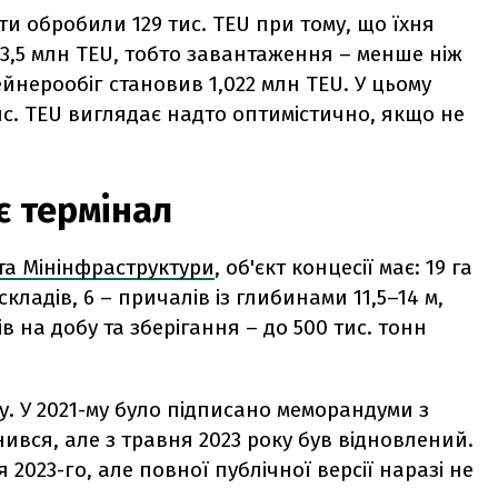
рти обробили 129 тис. TEU при тому, що їхня
3,5 млн TEU, тобто завантаження – менше ніж
ейнерообіг становив 1,022 млн TEU. У цьому
ис. TEU виглядає надто оптимістично, якщо не
є термінал
 та Мінінфраструктури
, об'єкт концесії має: 19 га
складів, 6 – причалів із глибинами 11,5–14 м,
в на добу та зберігання – до 500 тис. тонн
у. У 2021-му було підписано меморандуми з
нився, але з травня 2023 року був відновлений.
2023-го, але повної публічної версії наразі не