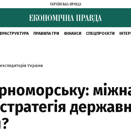
ФРАСТРУКТУРА
ПРАВИЛА ГРИ
ФІНАНСИ
СПЕЦПРОЄКТИ
ІНТЕР
 експедиторів України
орноморську: між
 стратегія держав
я?