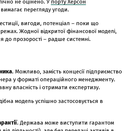
ічно не оцінено. У
порту Херсон
 вимагає перегляду угоди.
вестиції, вигоди, потенціал – поки що
ережах. Жодної відкритої фінансової моделі,
я до прозорості – радше системні.
ника.
Можливо, замість концесії підприємство
тнера у форматі операційного менеджменту.
авну власність і отримати експертизу.
подібна модель успішно застосовується в
рантії.
Держава може виступити гарантом
від діяльності), але без передачі активів в