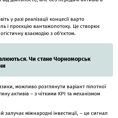
віть у разі реалізації концесії варто
ь і проєкцію вантажопотоку. Це створює
логістичну взаємодію з об'єктом.
овлюються. Чи стане Чорноморськ
ни
зики, можливо розглянути варіант пілотної
ину активів – з чіткими KPI та механізмом
й залучає міжнародні інвестиції, – це сигнал