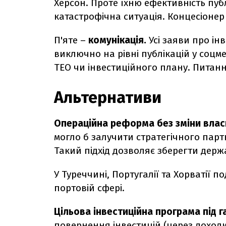
Херсон. Проте їхню ефективність публ
катастрофічна ситуація. Концесіонер
П'яте –
комунікація.
Усі заяви про ін
виключно на рівні публікацій у соцм
ТЕО чи інвестиційного плану. Питанн
Альтернативи
Операційна реформа без зміни влас
могло б залучити стратегічного пар
Такий підхід дозволяє зберегти держ
У Туреччині, Португалії та Хорватії 
портовій сфері.
Цільова інвестиційна програма під га
повернення інвестицій (через доходи 