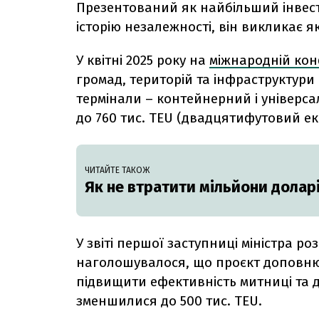
Презентований як найбільший інвест
історію незалежності, він викликає я
У квітні 2025 року на
міжнародній кон
громад, територій та інфраструктури
термінали – контейнерний і універса
до 760 тис. TEU (двадцятифутовий ек
ЧИТАЙТЕ ТАКОЖ
Як не втратити мільйони доларі
У звіті першої заступниці міністра р
наголошувалося, що проєкт доповнює
підвищити ефективність митниці та до
зменшилися до 500 тис. TEU.