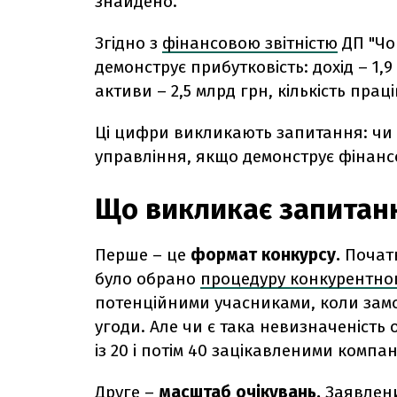
знайдено.
Згідно з
фінансовою звітністю
ДП "Чо
демонструє прибутковість: дохід – 1,
активи – 2,5 млрд грн, кількість праці
Ці цифри викликають запитання: чи 
управління, якщо демонструє фінансо
Що викликає запитан
Перше – це
формат конкурсу.
Почат
було обрано
процедуру конкурентног
потенційними учасниками, коли замо
угоди. Але чи є така невизначеність
із 20 і потім 40 зацікавленими компа
Друге –
масштаб очікувань.
Заявлени