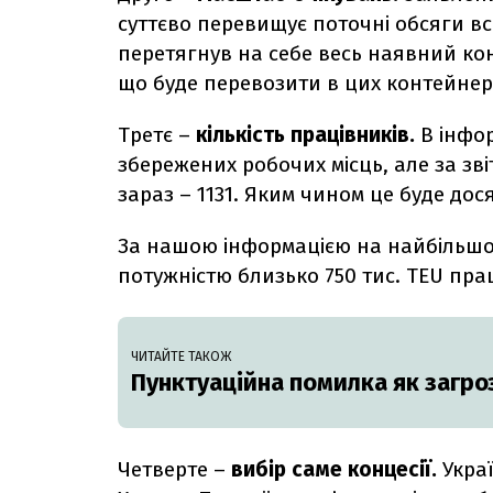
суттєво перевищує поточні обсяги вс
перетягнув на себе весь наявний конт
що буде перевозити в цих контейнер
Третє –
кількість працівників.
В інфо
збережених робочих місць, але за зві
зараз – 1131. Яким чином це буде до
За нашою інформацією на найбільшом
потужністю близько 750 тис. TEU пра
ЧИТАЙТЕ ТАКОЖ
Пунктуаційна помилка як загро
Четверте –
вибір саме концесії.
Укра