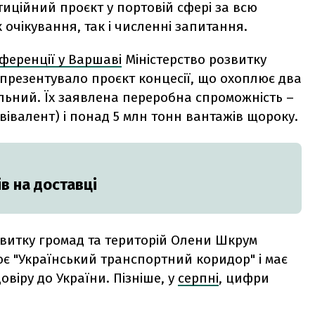
иційний проєкт у портовій сфері за всю
к очікування, так і численні запитання.
ференції у Варшаві
Міністерство розвитку
 презентувало проєкт концесії, що охоплює два
льний. Їх заявлена переробна спроможність –
вівалент) і понад 5 млн тонн вантажів щороку.
в на доставці
озвитку громад та територій Олени Шкрум
 "Український транспортний коридор" і має
віру до України. Пізніше, у
серпні
, цифри