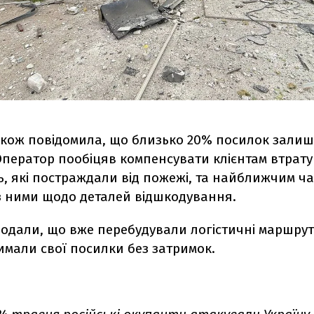
акож повідомила, що близько 20% посилок залиш
Оператор пообіцяв компенсувати клієнтам втрату
, які постраждали від пожежі, та найближчим ч
 з ними щодо деталей відшкодування.
додали, що вже перебудували логістичні маршру
имали свої посилки без затримок.