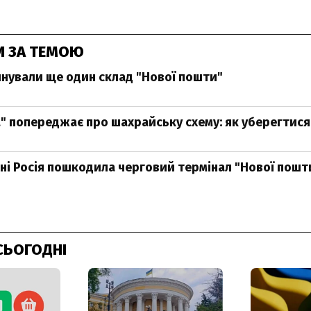
И ЗА ТЕМОЮ
йнували ще один склад "Нової пошти"
" попереджає про шахрайську схему: як уберегтися
ні Росія пошкодила черговий термінал "Нової пошти
СЬОГОДНІ