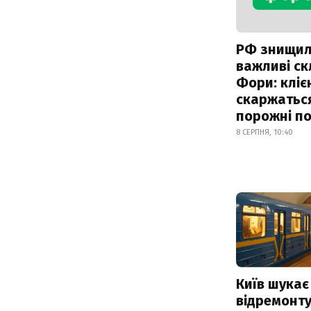
РФ знищи
важливі с
Фори: кліє
скаржатьс
порожні по
8 СЕРПНЯ, 10:40
Київ шукає 
відремонту