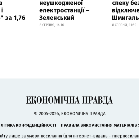
а
неушкодженої
спеку бе
і
електростанції –
відключе
 за 1,76
Зеленський
Шмигал
8 СЕРПНЯ, 14:10
8 СЕРПНЯ, 11:50
© 2005-2026, ЕКОНОМІЧНА ПРАВДА
ЛІТИКА КОНФІДЕНЦІЙНОСТІ
ПРАВИЛА ВИКОРИСТАННЯ МАТЕРІАЛІВ 
айту лише за умови посилання (для інтернет-видань - гіперпосиланн