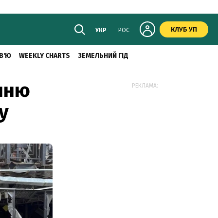
КЛУБ УП
УКР
РОС
В'Ю
WEEKLY CHARTS
ЗЕМЕЛЬНИЙ ГІД
енню
РЕКЛАМА:
у