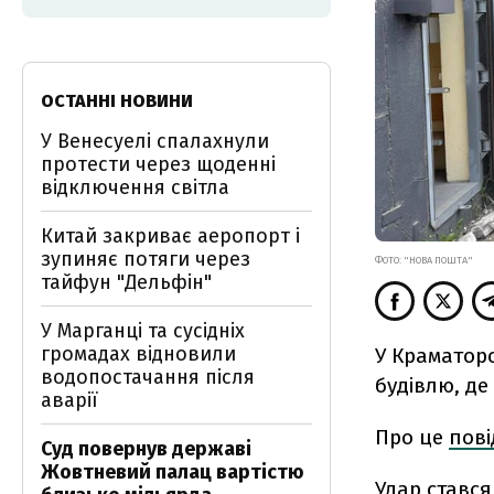
ОСТАННІ НОВИНИ
У Венесуелі спалахнули
протести через щоденні
відключення світла
Китай закриває аеропорт і
зупиняє потяги через
ФОТО: "НОВА ПОШТА"
тайфун "Дельфін"
У Марганці та сусідніх
громадах відновили
У Краматор
водопостачання після
будівлю, де
аварії
Про це
пов
Суд повернув державі
Жовтневий палац вартістю
Удар стався