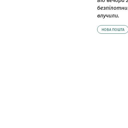
Від вечора 
безпілотник
влучили.
НОВА ПОШТА