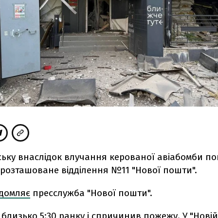
ську внаслідок влучання керованої авіабомби 
 розташоване відділення №11 "Нової пошти".
ідомляє
пресслужба "Нової пошти".
 близько 5:30 ранку і спричинив пожежу. У "Новій