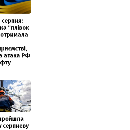
 серпня:
ка "плівок
 отримала
риємстві,
а атака РФ
афту
 пройшла
у серпневу