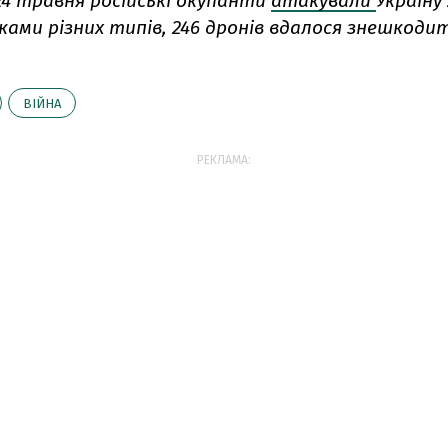
24 травня російські окупанти
атакували
Україну 
ами різних типів, 246 дронів вдалося знешкодит
ВІЙНА
РЕКЛАМА: