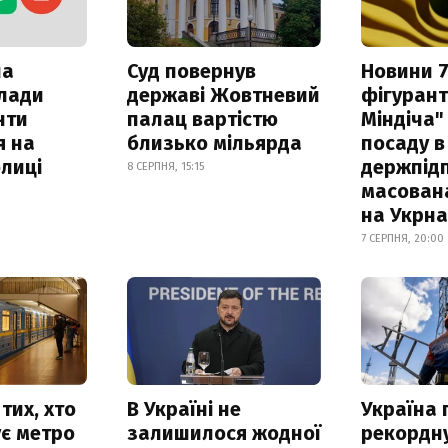
ла
Суд повернув
Новини 7
клади
державі Жовтневий
фігурант
нти
палац вартістю
Міндіча"
я на
близько мільярда
посаду в
лиці
держпідп
8 СЕРПНЯ, 15:15
масован
на Укрн
7 СЕРПНЯ, 20:00
тих, хто
В Україні не
Україна
є метро
залишилося жодної
рекордн