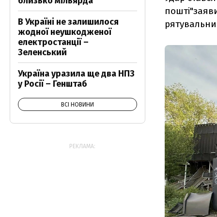
близько мільярда
пошті"заяв
В Україні не залишилося
рятувальник
жодної неушкодженої
електростанції –
Зеленський
Україна уразила ще два НПЗ
у Росії – Генштаб
ВСІ НОВИНИ
РЕКЛАМА: