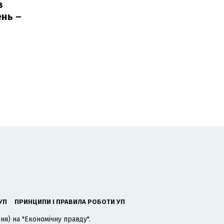
з
нь –
ь
УП
ПРИНЦИПИ І ПРАВИЛА РОБОТИ УП
я) на "Економічну правду".