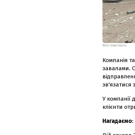
ФОТО: НОВА ПОШТА
Компанія т
завалами. 
відправлень
зв'язатися
У компанії 
клієнти отр
Нагадаємо
: