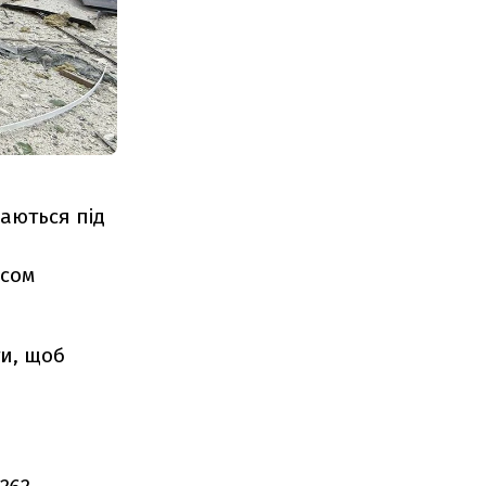
аються під
асом
ти, щоб