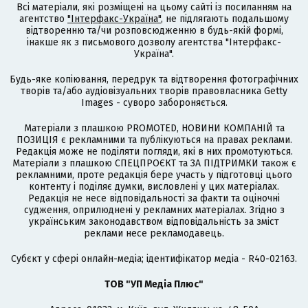
Всі матеріали, які розміщені на цьому сайті із посиланням на
агентство
"Інтерфакс-Україна"
, не підлягають подальшому
відтворенню та/чи розповсюдженню в будь-якій формі,
інакше як з письмового дозволу агентства "Інтерфакс-
Україна".
Будь-яке копіювання, передрук та відтворення фотографічних
творів та/або аудіовізуальних творів правовласника Getty
Images - суворо забороняється.
Матеріали з плашкою PROMOTED, НОВИНИ КОМПАНІЙ та
ПОЗИЦІЯ є рекламними та публікуються на правах реклами.
Редакція може не поділяти погляди, які в них промотуються.
Матеріали з плашкою СПЕЦПРОЄКТ та ЗА ПІДТРИМКИ також є
рекламними, проте редакція бере участь у підготовці цього
контенту і поділяє думки, висловлені у цих матеріалах.
Редакція не несе відповідальності за факти та оціночні
судження, оприлюднені у рекламних матеріалах. Згідно з
українським законодавством відповідальність за зміст
реклами несе рекламодавець.
Cубєкт у сфері онлайн-медіа; ідентифікатор медіа - R40-02163.
ТОВ "УП Медіа Плюс"