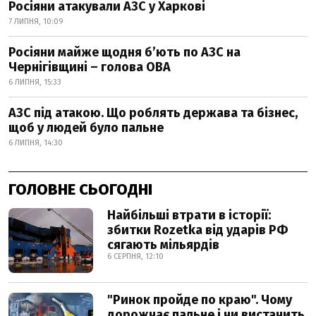
Росіяни атакували АЗС у Харкові
7 ЛИПНЯ, 10:09
Росіяни майже щодня б’ють по АЗС на
Чернігівщині – голова ОВА
6 ЛИПНЯ, 15:33
АЗС під атакою. Що роблять держава та бізнес,
щоб у людей було пальне
6 ЛИПНЯ, 14:30
ГОЛОВНЕ СЬОГОДНІ
Найбільші втрати в історії:
збитки Rozetka від ударів РФ
сягають мільярдів
6 СЕРПНЯ, 12:10
"Ринок пройде по краю". Чому
дорожчає пальне і чи вистачить