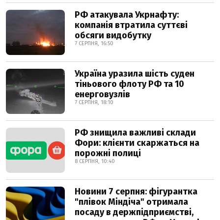
РФ атакувала Укрнафту:
компанія втратила суттєві
обсяги видобутку
7 СЕРПНЯ, 16:50
Україна уразила шість суден
тіньового флоту РФ та 10
енерговузлів
7 СЕРПНЯ, 18:10
РФ знищила важливі склади
Фори: клієнти скаржаться на
порожні полиці
8 СЕРПНЯ, 10:40
Новини 7 серпня: фігурантка
"плівок Міндіча" отримала
посаду в держпідприємстві,