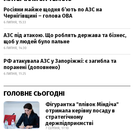
Росіяни майже щодня б’ють по АЗС на
Чернігівщині – голова ОВА
6 ЛИПНЯ, 15:33
АЗС під атакою. Що роблять держава та бізнес,
щоб у людей було пальне
6 ЛИПНЯ, 14:30
РФ атакувала АЗС у Запоріжжі: є загибла та
поранені (доповнено)
6 ЛИПНЯ, 11:25
ГОЛОВНЕ СЬОГОДНІ
Фігурантка "плівок Міндіча"
отримала керівну посаду в
стратегічному
держпідприємстві
7 СЕРПНЯ, 17:10