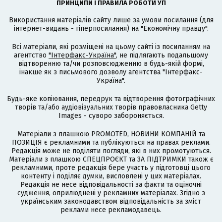
ПРИНЦИПИ І ПРАВИЛА РОБОТИ УП
Використання матеріалів сайту лише за умови посилання (для
інтернет-видань - гіперпосилання) на "Економічну правду".
Всі матеріали, які розміщені на цьому сайті із посиланням на
агентство
"Інтерфакс-Україна"
, не підлягають подальшому
відтворенню та/чи розповсюдженню в будь-якій формі,
інакше як з письмового дозволу агентства "Інтерфакс-
Україна".
Будь-яке копіювання, передрук та відтворення фотографічних
творів та/або аудіовізуальних творів правовласника Getty
Images - суворо забороняється.
Матеріали з плашкою PROMOTED, НОВИНИ КОМПАНІЙ та
ПОЗИЦІЯ є рекламними та публікуються на правах реклами.
Редакція може не поділяти погляди, які в них промотуються.
Матеріали з плашкою СПЕЦПРОЄКТ та ЗА ПІДТРИМКИ також є
рекламними, проте редакція бере участь у підготовці цього
контенту і поділяє думки, висловлені у цих матеріалах.
Редакція не несе відповідальності за факти та оціночні
судження, оприлюднені у рекламних матеріалах. Згідно з
українським законодавством відповідальність за зміст
реклами несе рекламодавець.