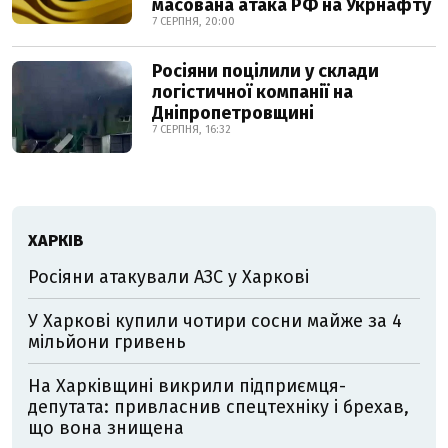
масована атака РФ на Укрнафту
7 СЕРПНЯ, 20:00
Росіяни поцілили у склади
логістичної компанії на
Дніпропетровщині
7 СЕРПНЯ, 16:32
ХАРКІВ
Росіяни атакували АЗС у Харкові
У Харкові купили чотири сосни майже за 4
мільйони гривень
На Харківщині викрили підприємця-
депутата: привласнив спецтехніку і брехав,
що вона знищена