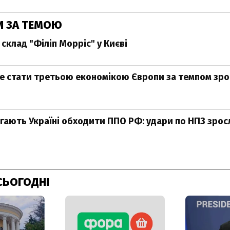
И ЗА ТЕМОЮ
склад "Філіп Морріс" у Києві
е стати третьою економікою Європи за темпом зро
ають Україні обходити ППО РФ: удари по НПЗ зросли
СЬОГОДНІ