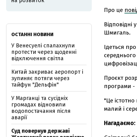
на розвиток
Про це
пов
Відповідні 
Шмигаль.
ОСТАННІ НОВИНИ
У Венесуелі спалахнули
Ідеться про
протести через щоденні
середнього 
відключення світла
цифровізаці
Китай закриває аеропорт і
Проєкт розр
зупиняє потяги через
тайфун "Дельфін"
програми - 
У Марганці та сусідніх
"Це істотно
громадах відновили
малий і сер
водопостачання після
аварії
Нагадаємо:
Суд повернув державі