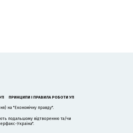
ь
УП
ПРИНЦИПИ І ПРАВИЛА РОБОТИ УП
я) на "Економічну правду".
гають подальшому відтворенню та/чи
терфакс-Україна".