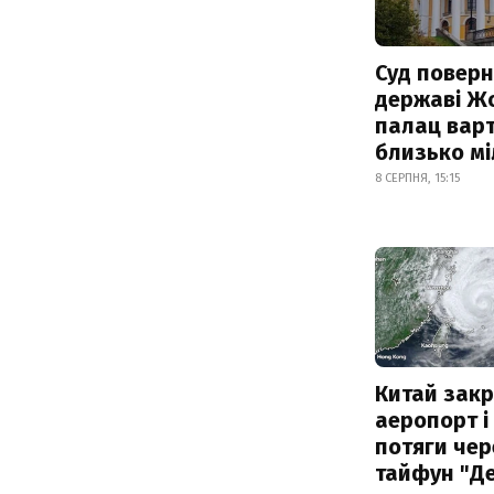
Суд поверн
державі Ж
палац варт
близько м
8 СЕРПНЯ, 15:15
Китай зак
аеропорт і
потяги чер
тайфун "Д