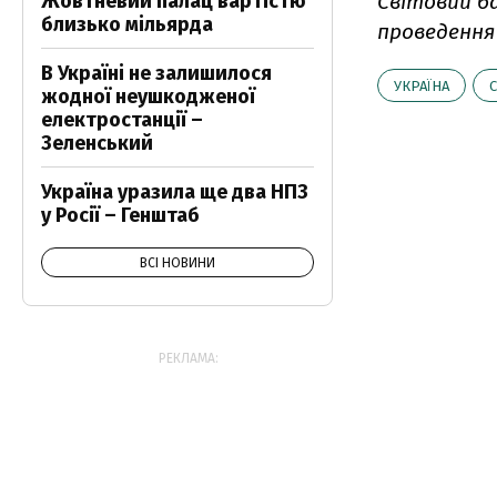
Жовтневий палац вартістю
Світовий б
близько мільярда
проведення 
В Україні не залишилося
УКРАЇНА
жодної неушкодженої
електростанції –
Зеленський
Україна уразила ще два НПЗ
у Росії – Генштаб
ВСІ НОВИНИ
РЕКЛАМА: