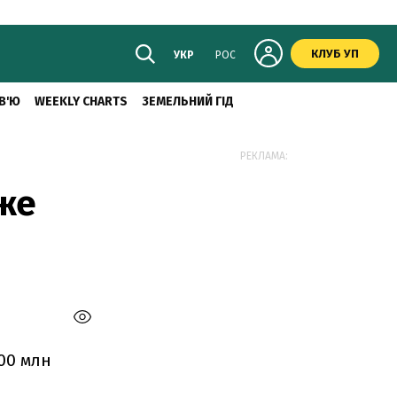
КЛУБ УП
УКР
РОС
В'Ю
WEEKLY CHARTS
ЗЕМЕЛЬНИЙ ГІД
РЕКЛАМА:
же
600 млн