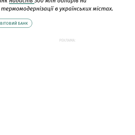
анк
надасть
300 млн доларів на
термомодернізації в українських містах.
СВІТОВИЙ БАНК
РЕКЛАМА: