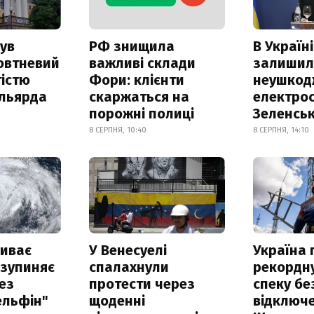
ув
РФ знищила
В Україні
овтневий
важливі склади
залишил
істю
Фори: клієнти
неушкод
ільярда
скаржаться на
електрос
порожні полиці
Зеленсь
8 СЕРПНЯ, 10:40
8 СЕРПНЯ, 14:10
риває
У Венесуелі
Україна
 зупиняє
спалахнули
рекордн
ез
протести через
спеку бе
ельфін"
щоденні
відключе