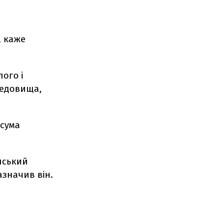
, каже
ого і
редовища,
 сума
їнський
азначив він.