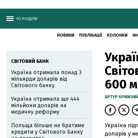
УСІ РОЗДІЛИ
НОВИНИ
ПУБЛІКАЦІЇ
КОЛОНКИ
ІН
Украї
СВІТОВИЙ БАНК
Світо
Україна отримала понад 3
мільярди доларів від
600 м
Світового банку
АРТУР КРИЖНИ
Україна отримала ще 444
мільйони доларів на
медичну реформу
Україна під
Польща більше не братиме
кредити у Світового Банку
доларів у м