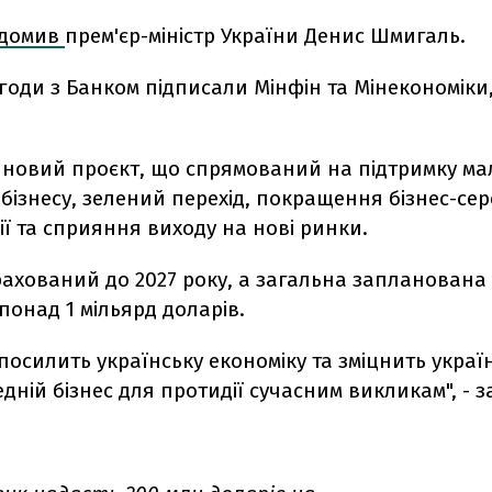
ідомив
прем'єр-міністр України Денис Шмигаль.
угоди з Банком підписали Мінфін та Мінекономіки
 новий проєкт, що спрямований на підтримку мал
бізнесу, зелений перехід, покращення бізнес-се
ї та сприяння виходу на нові ринки.
ахований до 2027 року, а загальна запланована
понад 1 мільярд доларів.
 посилить українську економіку та зміцнить укра
едній бізнес для протидії сучасним викликам", - з