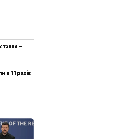
стання –
 в 11 разів