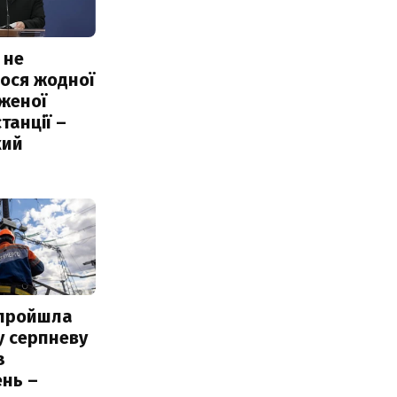
 не
ося жодної
женої
танції –
кий
 пройшла
у серпневу
з
нь –