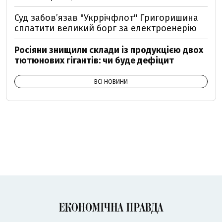
Суд забов’язав "Укррічфлот" Григоришина
сплатити великий борг за електроенерію
Росіяни знищили склади із продукцією двох
тютюнових гігантів: чи буде дефіцит
ВСІ НОВИНИ