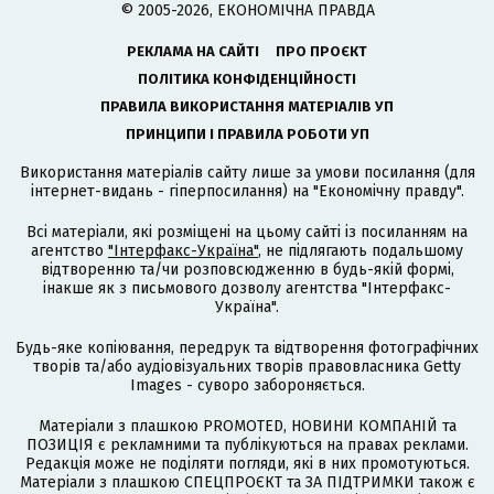
© 2005-2026, ЕКОНОМІЧНА ПРАВДА
РЕКЛАМА НА САЙТІ
ПРО ПРОЄКТ
ПОЛІТИКА КОНФІДЕНЦІЙНОСТІ
ПРАВИЛА ВИКОРИСТАННЯ МАТЕРІАЛІВ УП
ПРИНЦИПИ І ПРАВИЛА РОБОТИ УП
Використання матеріалів сайту лише за умови посилання (для
інтернет-видань - гіперпосилання) на "Економічну правду".
Всі матеріали, які розміщені на цьому сайті із посиланням на
агентство
"Інтерфакс-Україна"
, не підлягають подальшому
відтворенню та/чи розповсюдженню в будь-якій формі,
інакше як з письмового дозволу агентства "Інтерфакс-
Україна".
Будь-яке копіювання, передрук та відтворення фотографічних
творів та/або аудіовізуальних творів правовласника Getty
Images - суворо забороняється.
Матеріали з плашкою PROMOTED, НОВИНИ КОМПАНІЙ та
ПОЗИЦІЯ є рекламними та публікуються на правах реклами.
Редакція може не поділяти погляди, які в них промотуються.
Матеріали з плашкою СПЕЦПРОЄКТ та ЗА ПІДТРИМКИ також є