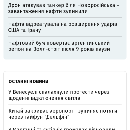
Дрон атакував танкер біля Новоросійська –
завантаження нафти зупинили
Нафта відреагувала на розширення ударів
США та Ірану
Нафтовий бум повертає аргентинський
регіон на Волл-стріт після 9 років паузи
ОСТАННІ НОВИНИ
У Венесуелі спалахнули протести через
щоденні відключення світла
Китай закриває аеропорт і зупиняє потяги
через тайфун "Дельфін"
У Марганці та сусідніх громадах відновили