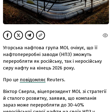
Угорська нафтова група MOL очікує, що її
нафтопереробні заводи (НПЗ) зможуть
переробляти як російську, так і неросійську
сиру нафту на кінець 2026 року.
Про це
повідомляє
Reuters.
Віктор Сверла, віцепрезидент MOL зі стратегії
й сталого розвитку, заявив, що компанія
зараз може переробляти до 30-40%
неросійської сирої нафти на своїх НПЗ у