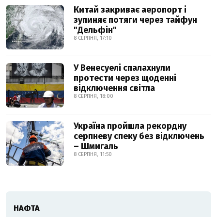
Китай закриває аеропорт і
зупиняє потяги через тайфун
"Дельфін"
8 СЕРПНЯ, 17:10
У Венесуелі спалахнули
протести через щоденні
відключення світла
8 СЕРПНЯ, 18:00
Україна пройшла рекордну
серпневу спеку без відключень
– Шмигаль
8 СЕРПНЯ, 11:50
НАФТА