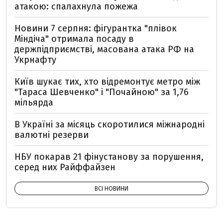
атакою: спалахнула пожежа
Новини 7 серпня: фігурантка "плівок
Міндіча" отримала посаду в
держпідприємстві, масована атака РФ на
Укрнафту
Київ шукає тих, хто відремонтує метро між
"Тараса Шевченко" і "Почайною" за 1,76
мільярда
В Україні за місяць скоротилися міжнародні
валютні резерви
НБУ покарав 21 фінустанову за порушення,
серед них Райффайзен
ВСІ НОВИНИ