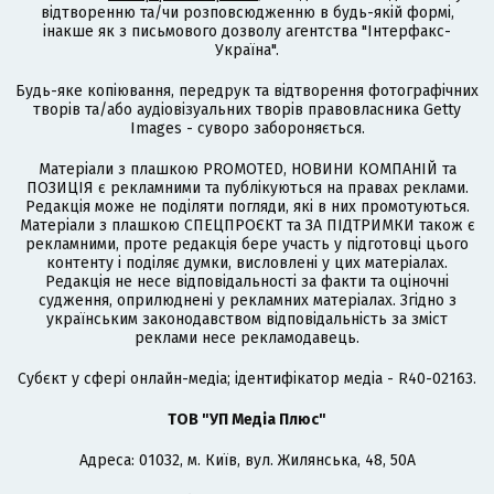
відтворенню та/чи розповсюдженню в будь-якій формі,
інакше як з письмового дозволу агентства "Інтерфакс-
Україна".
Будь-яке копіювання, передрук та відтворення фотографічних
творів та/або аудіовізуальних творів правовласника Getty
Images - суворо забороняється.
Матеріали з плашкою PROMOTED, НОВИНИ КОМПАНІЙ та
ПОЗИЦІЯ є рекламними та публікуються на правах реклами.
Редакція може не поділяти погляди, які в них промотуються.
Матеріали з плашкою СПЕЦПРОЄКТ та ЗА ПІДТРИМКИ також є
рекламними, проте редакція бере участь у підготовці цього
контенту і поділяє думки, висловлені у цих матеріалах.
Редакція не несе відповідальності за факти та оціночні
судження, оприлюднені у рекламних матеріалах. Згідно з
українським законодавством відповідальність за зміст
реклами несе рекламодавець.
Cубєкт у сфері онлайн-медіа; ідентифікатор медіа - R40-02163.
ТОВ "УП Медіа Плюс"
Адреса: 01032, м. Київ, вул. Жилянська, 48, 50А