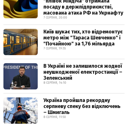
"плівок Міндіча" отримала
посаду в держпідприємстві,
масована атака РФ на Укрнафту
7 СЕРПНЯ, 20:00
Київ шукає тих, хто відремонтує
метро між "Тараса Шевченко" і
"Почайною" за 1,76 мільярда
7 СЕРПНЯ, 19:55
В Україні не залишилося жодної
неушкодженої електростанції –
Зеленський
8 СЕРПНЯ, 14:10
Україна пройшла рекордну
серпневу спеку без відключень
– Шмигаль
8 СЕРПНЯ, 11:50