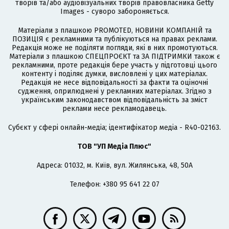
творів та/або аудіовізуальних творів правовласника Getty
Images - суворо забороняється.
Матеріали з плашкою PROMOTED, НОВИНИ КОМПАНІЙ та
ПОЗИЦІЯ є рекламними та публікуються на правах реклами.
Редакція може не поділяти погляди, які в них промотуються.
Матеріали з плашкою СПЕЦПРОЄКТ та ЗА ПІДТРИМКИ також є
рекламними, проте редакція бере участь у підготовці цього
контенту і поділяє думки, висловлені у цих матеріалах.
Редакція не несе відповідальності за факти та оціночні
судження, оприлюднені у рекламних матеріалах. Згідно з
українським законодавством відповідальність за зміст
реклами несе рекламодавець.
Cубєкт у сфері онлайн-медіа; ідентифікатор медіа - R40-02163.
ТОВ "УП Медіа Плюс"
Адреса: 01032, м. Київ, вул. Жилянська, 48, 50А
Телефон: +380 95 641 22 07