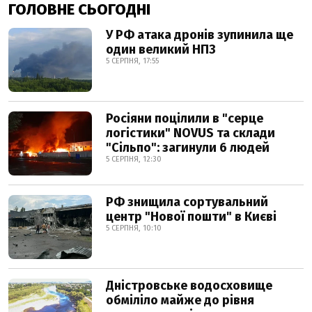
ГОЛОВНЕ СЬОГОДНІ
У РФ атака дронів зупинила ще
один великий НПЗ
5 СЕРПНЯ, 17:55
Росіяни поцілили в "серце
логістики" NOVUS та склади
"Сільпо": загинули 6 людей
5 СЕРПНЯ, 12:30
РФ знищила сортувальний
центр "Нової пошти" в Києві
5 СЕРПНЯ, 10:10
Дністровське водосховище
обміліло майже до рівня