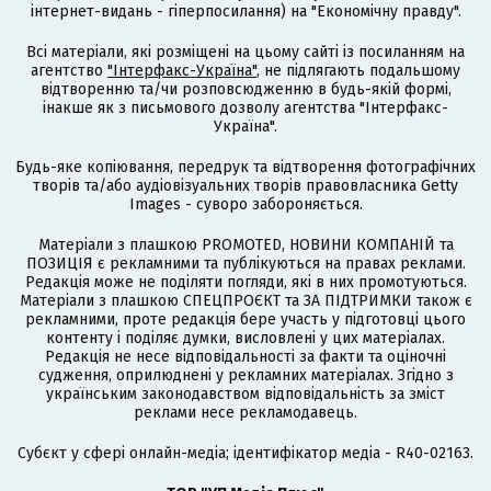
інтернет-видань - гіперпосилання) на "Економічну правду".
Всі матеріали, які розміщені на цьому сайті із посиланням на
агентство
"Інтерфакс-Україна"
, не підлягають подальшому
відтворенню та/чи розповсюдженню в будь-якій формі,
інакше як з письмового дозволу агентства "Інтерфакс-
Україна".
Будь-яке копіювання, передрук та відтворення фотографічних
творів та/або аудіовізуальних творів правовласника Getty
Images - суворо забороняється.
Матеріали з плашкою PROMOTED, НОВИНИ КОМПАНІЙ та
ПОЗИЦІЯ є рекламними та публікуються на правах реклами.
Редакція може не поділяти погляди, які в них промотуються.
Матеріали з плашкою СПЕЦПРОЄКТ та ЗА ПІДТРИМКИ також є
рекламними, проте редакція бере участь у підготовці цього
контенту і поділяє думки, висловлені у цих матеріалах.
Редакція не несе відповідальності за факти та оціночні
судження, оприлюднені у рекламних матеріалах. Згідно з
українським законодавством відповідальність за зміст
реклами несе рекламодавець.
Cубєкт у сфері онлайн-медіа; ідентифікатор медіа - R40-02163.