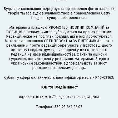
Будь-яке копіювання, передрук та відтворення фотографічних
творів та/або аудіовізуальних творів правовласника Getty
Images - суворо забороняється.
Матеріали з плашкою PROMOTED, НОВИНИ КОМПАНІЙ та
ПОЗИЦІЯ є рекламними та публікуються на правах реклами.
Редакція може не поділяти погляди, які в них промотуються.
Матеріали з плашкою СПЕЦПРОЄКТ та ЗА ПІДТРИМКИ також є
рекламними, проте редакція бере участь у підготовці цього
контенту і поділяє думки, висловлені у цих матеріалах.
Редакція не несе відповідальності за факти та оціночні
судження, оприлюднені у рекламних матеріалах. Згідно з
українським законодавством відповідальність за зміст
реклами несе рекламодавець.
Cубєкт у сфері онлайн-медіа; ідентифікатор медіа - R40-02163.
ТОВ "УП Медіа Плюс"
Адреса: 01032, м. Київ, вул. Жилянська, 48, 50А
Телефон: +380 95 641 22 07