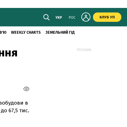
КЛУБ УП
УКР
РОС
В'Ю
WEEKLY CHARTS
ЗЕМЕЛЬНИЙ ГІД
ання
РЕКЛАМА:
овобудови в
до 67,5 тис.