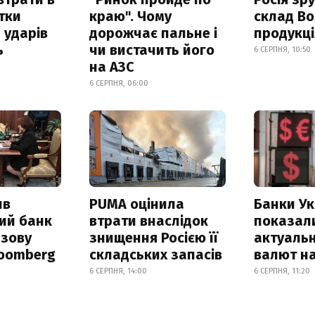
итки
краю". Чому
склад Bo
 ударів
дорожчає пальне і
продукц
ь
чи вистачить його
6 СЕРПНЯ, 10:50
на АЗС
6 СЕРПНЯ, 06:00
ив
PUMA оцінила
Банки Ук
ий банк
втрати внаслідок
показал
азову
знищення Росією її
актуальн
loomberg
складських запасів
валют на
6 СЕРПНЯ, 14:00
6 СЕРПНЯ, 11:20