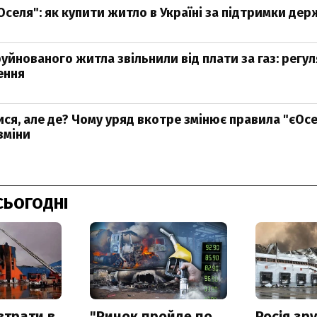
Оселя": як купити житло в Україні за підтримки де
руйнованого житла звільнили від плати за газ: регу
ення
ся, але де? Чому уряд вкотре змінює правила "єОсел
зміни
СЬОГОДНІ
втрати в
"Ринок пройде по
Росія зр