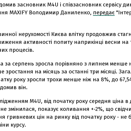
домив засновник M4U і співзасновник сервісу д
ння MAXIFY Володимир Даниленко,
передає
"Інте
инної нерухомості Києва влітку продовжив стагн
иження активності попиту наприкінці весни на 
них процесів.
а за серпень зросла порівняно з липнем менше н
 зростання на місяць за останні три місяці. Заг
чатку року зросли трохи менше ніж на 8%, до 67,54
відомив він.
слідженням M4U, від початку року середня ціна в
е змінилася, показує коливання +-2%, що свідчи
я гривневих цін на ринку від початку року - не 
іни курсу.