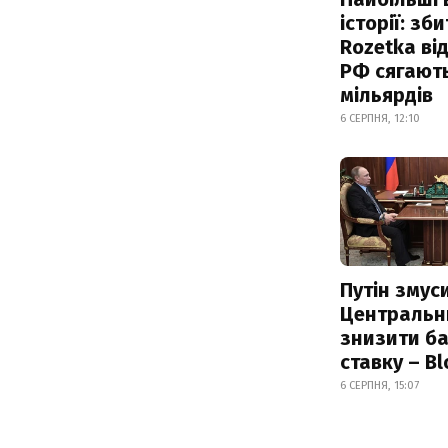
історії: зб
Rozetka від
РФ сягают
мільярдів
6 СЕРПНЯ, 12:10
Путін змус
Центральн
знизити б
ставку – B
6 СЕРПНЯ, 15:07