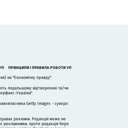
УП
ПРИНЦИПИ І ПРАВИЛА РОБОТИ УП
я) на "Економічну правду".
гають подальшому відтворенню та/чи
терфакс-Україна".
равовласника Getty Images - суворо
равах реклами. Редакція може не
 є рекламними, проте редакція бере