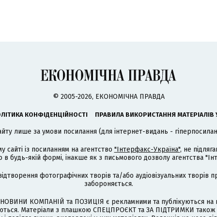
© 2005-2026, ЕКОНОМІЧНА ПРАВДА
ЛІТИКА КОНФІДЕНЦІЙНОСТІ
ПРАВИЛА ВИКОРИСТАННЯ МАТЕРІАЛІВ 
айту лише за умови посилання (для інтернет-видань - гіперпосиланн
му сайті із посиланням на агентство
"Інтерфакс-Україна"
, не підля
 будь-якій формі, інакше як з письмового дозволу агентства "Ін
відтворення фотографічних творів та/або аудіовізуальних творів п
забороняється.
НОВИНИ КОМПАНІЙ та ПОЗИЦІЯ є рекламними та публікуються на п
туються. Матеріали з плашкою СПЕЦПРОЄКТ та ЗА ПІДТРИМКИ також