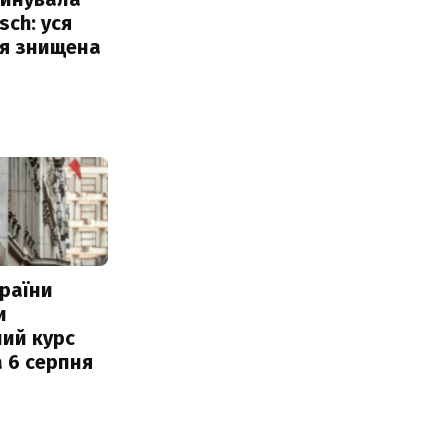
sch: уся
ія знищена
раїни
и
ий курс
 6 серпня