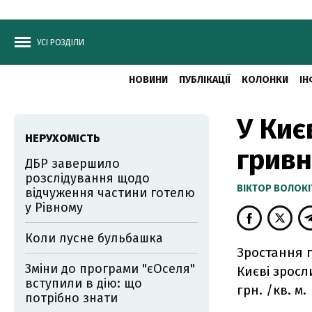
УСІ РОЗДІЛИ
НОВИНИ
ПУБЛІКАЦІЇ
КОЛОНКИ
ІН
У Киє
НЕРУХОМІСТЬ
гривн
ДБР завершило
розслідування щодо
ВІКТОР ВОЛОКІ
відчуження частини готелю
у Рівному
Коли лусне бульбашка
Зростання г
Зміни до програми "єОселя"
Києві зросл
вступили в дію: що
грн. /кв. м.
потрібно знати