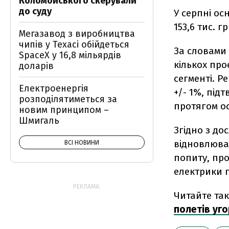
Коломойського скерували
до суду
У серпні ос
153,6 тис. г
Мегазавод з виробництва
чипів у Техасі обійдеться
За словами
SpaceX у 16,8 мільярдів
кількох про
доларів
сегменті. Р
Електроенергія
+/- 1%, під
розподілятиметься за
протягом ос
новим принципом –
Шмигаль
Згідно з до
відновлюва
ВСІ НОВИНИ
попиту, про
електрики п
РЕКЛАМА:
Читайте та
полетів уго