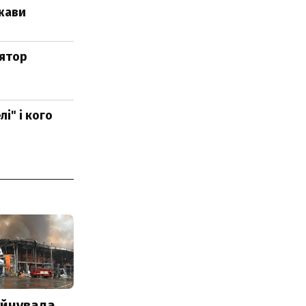
ржави
лятор
і" і кого
уйнувала