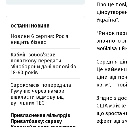
Про це пові
ціноутворе
Україна".
ОСТАННІ НОВИНИ
"Ринок перв
Новини 6 серпня: Росія
значного зн
нищить бізнес
мобілізацій
Кабмін зобовʼязав
податкову передати
Середня цін
Міноборони дані чоловіків
Це найменше
18-60 років
ціни від по
кв. м", - по
Єврокомісія попередила
Румунію через наміри
відкласти відмову від
Згідно з до
вугільних ТЕС
США майже н
що зростанн
Привласнення мільярдів
ефект від зм
Приватбанку: справу