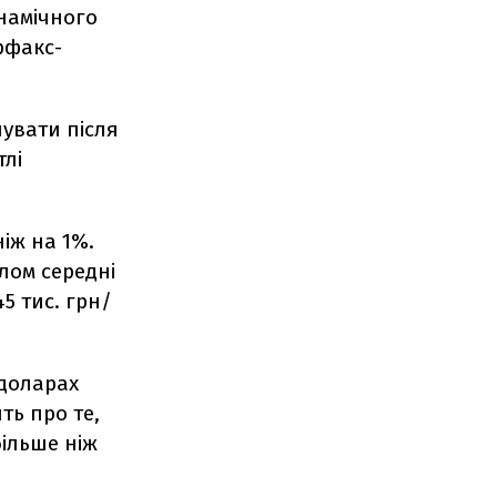
инамічного
рфакс-
увати після
тлі
іж на 1%.
алом середні
5 тис. грн/
 доларах
ть про те,
більше ніж