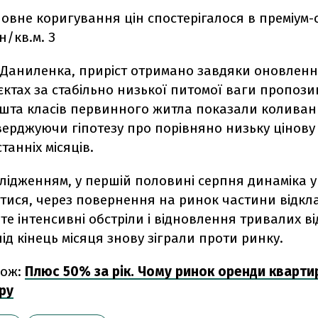
новне коригування цін спостерігалося в преміум-с
рн/кв.м. З
 Даниленка, приріст отримано завдяки оновленн
єктах за стабільно низької питомої ваги пропозиц
ешта класів первинного житла показали коливанн
тверджуючи гіпотезу про порівняно низьку цінову
танніх місяців.
слідженням, у першій половині серпня динаміка 
тися, через повернення на ринок частини відкл
те інтенсивні обстріли і відновлення тривалих в
ід кінець місяця знову зіграли проти ринку.
кож:
Плюс 50% за рік. Чому ринок оренди квартир
ру