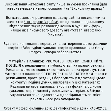
Використання матеріалів сайту лише за умови посилання (для
інтернет-видань - гіперпосилання) на "Економічну правду".
Всі матеріали, які розміщені на цьому сайті із посиланням на
агентство
"Інтерфакс-Україна"
, не підлягають подальшому
відтворенню та/чи розповсюдженню в будь-якій формі,
інакше як з письмового дозволу агентства "Інтерфакс-
Україна".
Будь-яке копіювання, передрук та відтворення фотографічних
творів та/або аудіовізуальних творів правовласника Getty
Images - суворо забороняється.
Матеріали з плашкою PROMOTED, НОВИНИ КОМПАНІЙ та
ПОЗИЦІЯ є рекламними та публікуються на правах реклами.
Редакція може не поділяти погляди, які в них промотуються.
Матеріали з плашкою СПЕЦПРОЄКТ та ЗА ПІДТРИМКИ також є
рекламними, проте редакція бере участь у підготовці цього
контенту і поділяє думки, висловлені у цих матеріалах.
Редакція не несе відповідальності за факти та оціночні
судження, оприлюднені у рекламних матеріалах. Згідно з
українським законодавством відповідальність за зміст
реклами несе рекламодавець.
Cубєкт у сфері онлайн-медіа; ідентифікатор медіа - R40-02163.