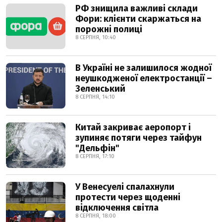
РФ знищила важливі склади
Фори: клієнти скаржаться на
порожні полиці
8 СЕРПНЯ, 10:40
В Україні не залишилося жодної
неушкодженої електростанції –
Зеленський
8 СЕРПНЯ, 14:10
Китай закриває аеропорт і
зупиняє потяги через тайфун
"Дельфін"
8 СЕРПНЯ, 17:10
У Венесуелі спалахнули
протести через щоденні
відключення світла
8 СЕРПНЯ, 18:00