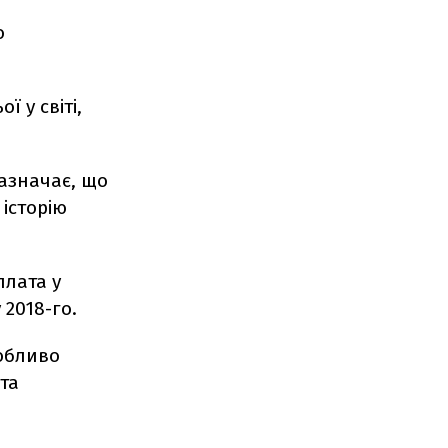
о
 у світі,
зазначає, що
 історію
плата у
 2018-го.
собливо
 та