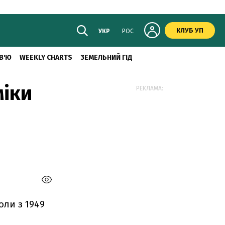
КЛУБ УП
УКР
РОС
В'Ю
WEEKLY CHARTS
ЗЕМЕЛЬНИЙ ГІД
міки
РЕКЛАМА:
оли з 1949