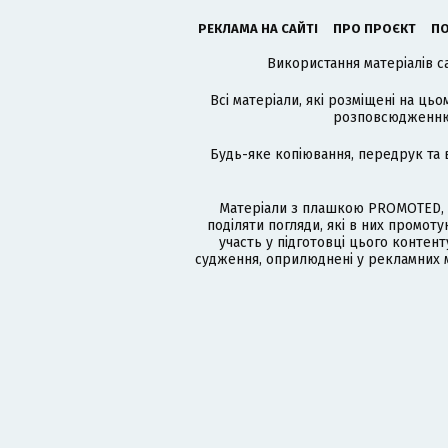
РЕКЛАМА НА САЙТІ
ПРО ПРОЄКТ
ПО
Використання матеріалів с
Всі матеріали, які розміщені на цьо
розповсюдженню в
Будь-яке копіювання, передрук та 
Матеріали з плашкою PROMOTED, 
поділяти погляди, які в них промо
участь у підготовці цього контенту
судження, оприлюднені у рекламних м