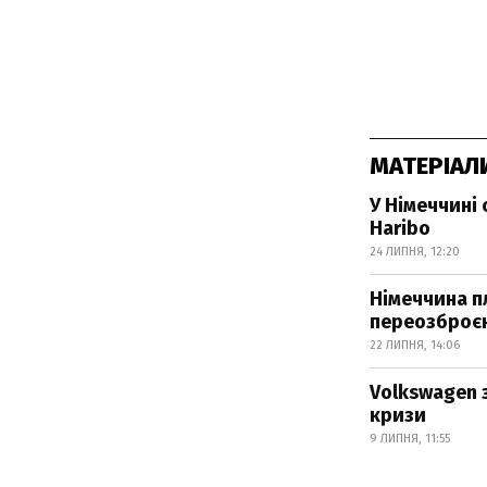
МАТЕРІАЛ
У Німеччині
Haribo
24 ЛИПНЯ, 12:20
Німеччина п
переозброє
22 ЛИПНЯ, 14:06
Volkswagen 
кризи
9 ЛИПНЯ, 11:55