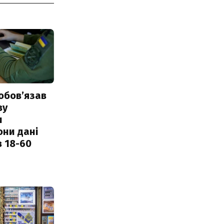
обовʼязав
ву
и
они дані
в 18-60