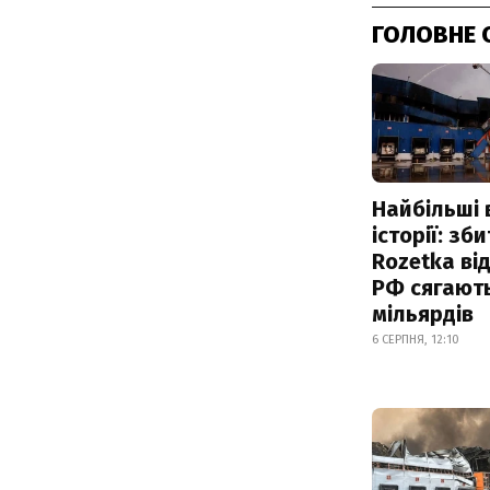
ГОЛОВНЕ 
Найбільші 
історії: зб
Rozetka від
РФ сягают
мільярдів
6 СЕРПНЯ, 12:10