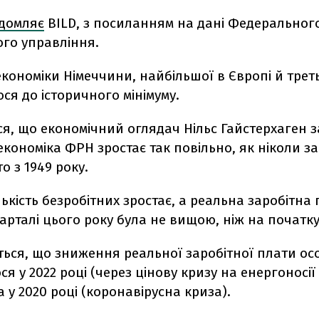
ідомляє
BILD, з посиланням на дані Федеральног
ого управління.
кономіки Німеччини, найбільшої в Європі й третьої
ся до історичного мінімуму.
я, що економічний оглядач Нільс Гайстерхаген 
 економіка ФРН зростає так повільно, як ніколи за
о з 1949 року.
лькість безробітних зростає, а реальна заробітна 
рталі цього року була не вищою, ніж на початку
ться, що зниження реальної заробітної плати о
я у 2022 році (через цінову кризу на енергоносії
а у 2020 році (коронавірусна криза).