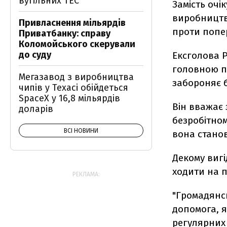
вугільних ТЕС
Замість очі
виробництва
Привласнення мільярдів
проти попе
Приватбанку: справу
Коломойського скерували
до суду
Ексголова 
головною п
Мегазавод з виробництва
забороняє 
чипів у Техасі обійдеться
SpaceX у 16,8 мільярдів
Він вважає 
доларів
безробітном
ВСІ НОВИНИ
вона станов
Декому вигі
ходити на п
РЕКЛАМА:
"Громадянсь
допомога, я
регулярних 