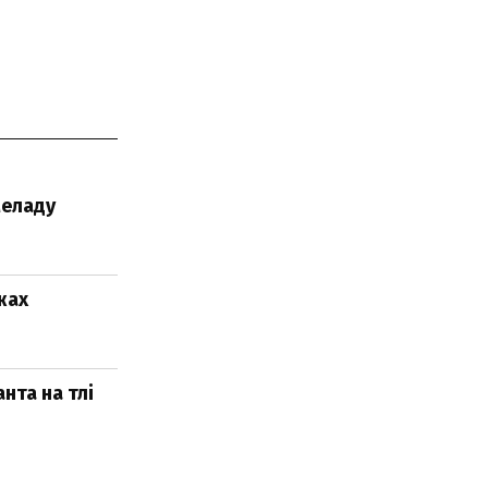
меладу
жах
нта на тлі