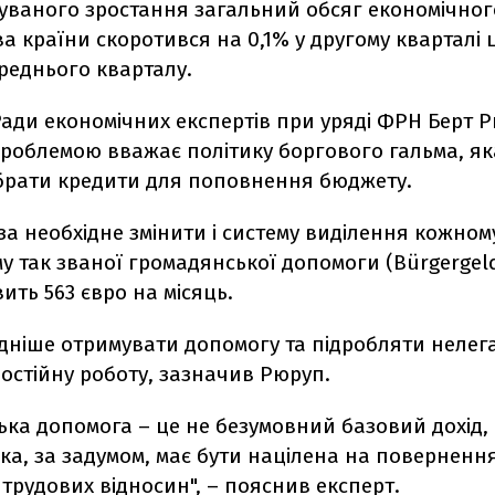
куваного зростання загальний обсяг економічног
 країни скоротився на 0,1% у другому кварталі 
реднього кварталу.
Ради економічних експертів при уряді ФРН Берт 
роблемою вважає політику боргового гальма, як
брати кредити для поповнення бюджету.
за необхідне змінити і систему виділення кожном
у так званої громадянської допомоги (Bürgergeld
ить 563 євро на місяць.
дніше отримувати допомогу та підробляти нелег
остійну роботу, зазначив Рюруп.
ка допомога – це не безумовний базовий дохід, 
ка, за задумом, має бути націлена на поверненн
трудових відносин", – пояснив експерт.