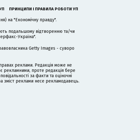
УП
ПРИНЦИПИ І ПРАВИЛА РОБОТИ УП
я) на "Економічну правду".
гають подальшому відтворенню та/чи
терфакс-Україна".
равовласника Getty Images - суворо
равах реклами. Редакція може не
 є рекламними, проте редакція бере
дповідальності за факти та оціночні
за зміст реклами несе рекламодавець.