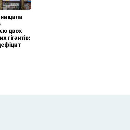
 знищили
з
єю двох
х гігантів:
дефіцит