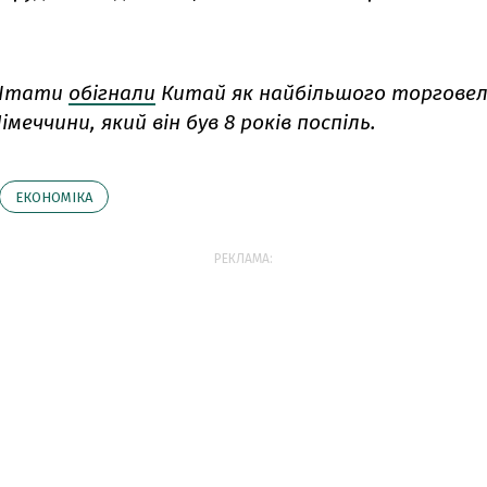
 Штати
обігнали
Китай як найбільшого торгове
меччини, який він був 8 років поспіль.
ЕКОНОМІКА
РЕКЛАМА: