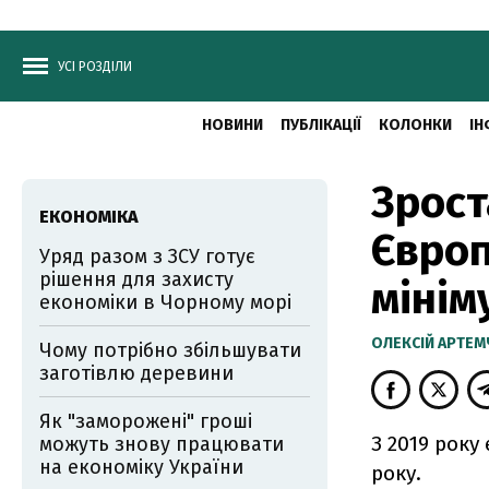
УСІ РОЗДІЛИ
НОВИНИ
ПУБЛІКАЦІЇ
КОЛОНКИ
ІН
Зрост
ЕКОНОМІКА
Європ
Уряд разом з ЗСУ готує
рішення для захисту
мінім
економіки в Чорному морі
ОЛЕКСІЙ АРТЕ
Чому потрібно збільшувати
заготівлю деревини
Як "заморожені" гроші
З 2019 року
можуть знову працювати
на економіку України
року.