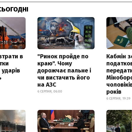
СЬОГОДНІ
втрати в
"Ринок пройде по
Кабмін з
итки
краю". Чому
податко
 ударів
дорожчає пальне і
передат
ь
чи вистачить його
Мінобор
на АЗС
чоловікі
років
6 СЕРПНЯ, 06:00
6 СЕРПНЯ, 19:39