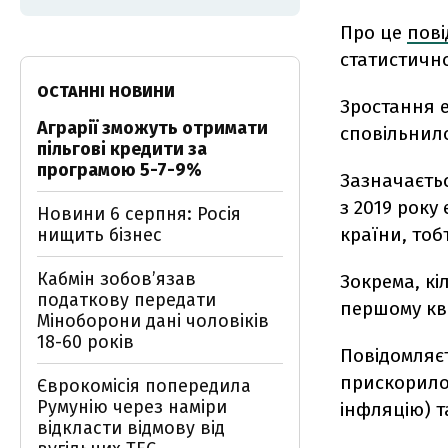
Про це
пов
статистичн
ОСТАННІ НОВИНИ
Зростання е
Аграрії зможуть отримати
сповільнило
пільгові кредити за
програмою 5-7-9%
Зазначаєтьс
з 2019 року
Новини 6 серпня: Росія
країни, тобт
нищить бізнес
Кабмін зобовʼязав
Зокрема, кі
податкову передати
першому ква
Міноборони дані чоловіків
18-60 років
Повідомляє
прискорилос
Єврокомісія попередила
Румунію через наміри
інфляцію) т
відкласти відмову від