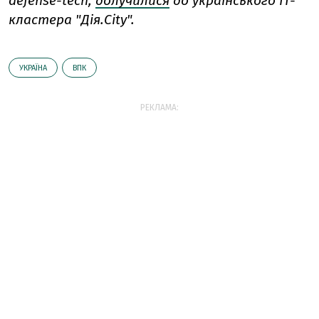
defense-tech,
долучилися
до українського IT-
кластера "Дія.City".
УКРАЇНА
ВПК
РЕКЛАМА: