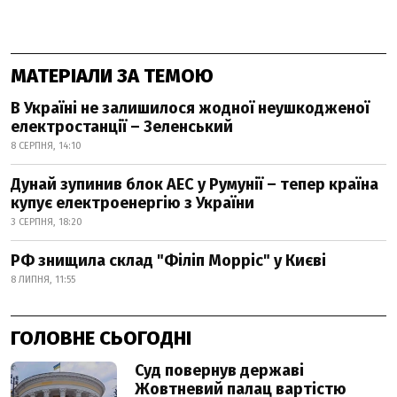
МАТЕРІАЛИ ЗА ТЕМОЮ
В Україні не залишилося жодної неушкодженої
електростанції – Зеленський
8 СЕРПНЯ, 14:10
Дунай зупинив блок АЕС у Румунії – тепер країна
купує електроенергію з України
3 СЕРПНЯ, 18:20
РФ знищила склад "Філіп Морріс" у Києві
8 ЛИПНЯ, 11:55
ГОЛОВНЕ СЬОГОДНІ
Суд повернув державі
Жовтневий палац вартістю