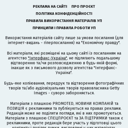
РЕКЛАМА НА САЙТІ
ПРО ПРОЄКТ
ПОЛІТИКА КОНФІДЕНЦІЙНОСТІ
ПРАВИЛА ВИКОРИСТАННЯ МАТЕРІАЛІВ УП
ПРИНЦИПИ І ПРАВИЛА РОБОТИ УП
Використання матеріалів сайту лише за умови посилання (для
інтернет-видань - гіперпосилання) на "Економічну правду".
Всі матеріали, які розміщені на цьому сайті із посиланням на
агентство
"Інтерфакс-Україна"
, не підлягають подальшому
відтворенню та/чи розповсюдженню в будь-якій формі,
інакше як з письмового дозволу агентства "Інтерфакс-
Україна".
Будь-яке копіювання, передрук та відтворення фотографічних
творів та/або аудіовізуальних творів правовласника Getty
Images - суворо забороняється.
Матеріали з плашкою PROMOTED, НОВИНИ КОМПАНІЙ та
ПОЗИЦІЯ є рекламними та публікуються на правах реклами.
Редакція може не поділяти погляди, які в них промотуються.
Матеріали з плашкою СПЕЦПРОЄКТ та ЗА ПІДТРИМКИ також є
рекламними, проте редакція бере участь у підготовці цього
контенту і поділяє думки, висловлені у цих матеріалах.