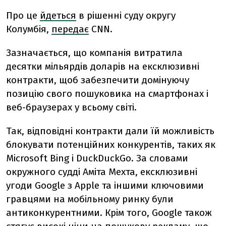
Про це
йдеться
в рішенні суду округу
Колумбія,
передає
CNN.
Зазначається, що компанія витратила
десятки мільярдів доларів на ексклюзивні
контракти, щоб забезпечити домінуючу
позицію свого пошуковика на смартфонах і
веб-браузерах у всьому світі.
Так, відповідні контракти дали їй можливість
блокувати потенційних конкурентів, таких як
Microsoft Bing і DuckDuckGo. За словами
окружного судді Аміта Мехта, ексклюзивні
угоди Google з Apple та іншими ключовими
гравцями на мобільному ринку були
антиконкурентними. Крім того, Google також