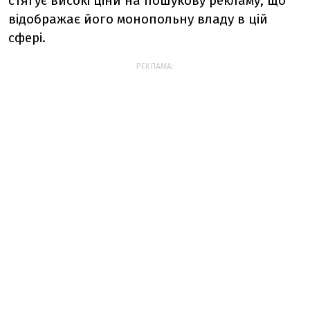
стягує високі ціни на пошукову рекламу, що
відображає його монопольну владу в цій
сфері.
РЕКЛАМА: