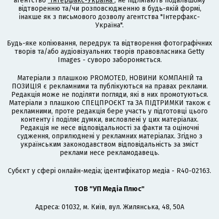
агентство
"Інтерфакс-Україна"
, не підлягають подальшому
відтворенню та/чи розповсюдженню в будь-якій формі,
інакше як з письмового дозволу агентства "Інтерфакс-
Україна".
Будь-яке копіювання, передрук та відтворення фотографічних
творів та/або аудіовізуальних творів правовласника Getty
Images - суворо забороняється.
Матеріали з плашкою PROMOTED, НОВИНИ КОМПАНІЙ та
ПОЗИЦІЯ є рекламними та публікуються на правах реклами.
Редакція може не поділяти погляди, які в них промотуються.
Матеріали з плашкою СПЕЦПРОЄКТ та ЗА ПІДТРИМКИ також є
рекламними, проте редакція бере участь у підготовці цього
контенту і поділяє думки, висловлені у цих матеріалах.
Редакція не несе відповідальності за факти та оціночні
судження, оприлюднені у рекламних матеріалах. Згідно з
українським законодавством відповідальність за зміст
реклами несе рекламодавець.
Cубєкт у сфері онлайн-медіа; ідентифікатор медіа - R40-02163.
ТОВ "УП Медіа Плюс"
Адреса: 01032, м. Київ, вул. Жилянська, 48, 50А