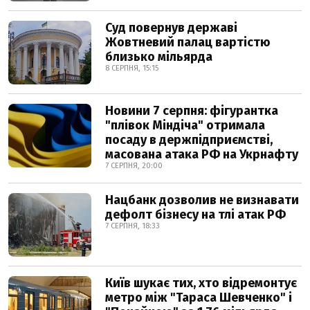
Суд повернув державі
Жовтневий палац вартістю
близько мільярда
8 СЕРПНЯ, 15:15
Новини 7 серпня: фігурантка
"плівок Міндіча" отримала
посаду в держпідприємстві,
масована атака РФ на Укрнафту
7 СЕРПНЯ, 20:00
Нацбанк дозволив не визнавати
дефолт бізнесу на тлі атак РФ
7 СЕРПНЯ, 18:33
Київ шукає тих, хто відремонтує
метро між "Тараса Шевченко" і