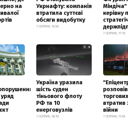
зерно на
Укрнафту: компанія
Міндіча"
ривалої
втратила суттєві
керівну 
ртів
обсяги видобутку
стратегі
держпід
7 СЕРПНЯ, 16:50
7 СЕРПНЯ, 17:10
а
Україна уразила
"Епіцент
опорушення
шість суден
розповів
 уряд
тіньового флоту
торгових
ади
РФ та 10
втратив 
єкт
енерговузлів
війни
7 СЕРПНЯ, 18:10
7 СЕРПНЯ, 11:56