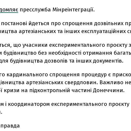
ідомляє
пресслужба Мінреінтеграції.
й постанові йдеться про спрощення дозвільних п
ицтва артезіанських та інших експлуатаційних 
ться, що учасники експериментального проєкту 
 будівництво без необхідності отримання багат
ля будівництва дозволів та інших документів.
го кардинального спрощення процедур є приск
дівництва артезіанських свердловин. Важливо н
ї кризи на підконтрольній частині Донеччини.
м і координатором експериментального проєкту 
.
 правда