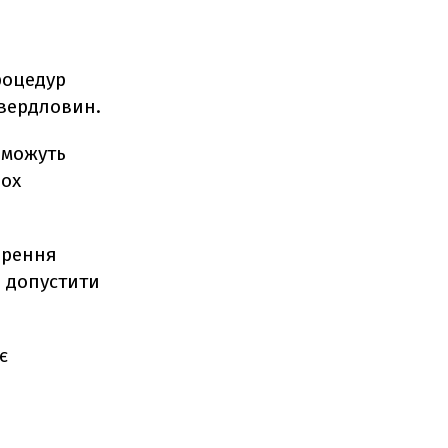
роцедур
свердловин.
зможуть
ьох
орення
е допустити
є