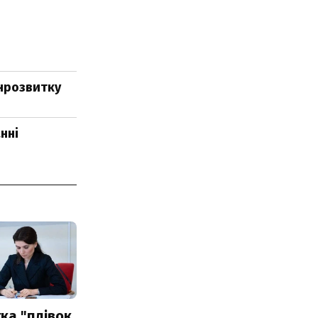
інрозвитку
нні
ка "плівок