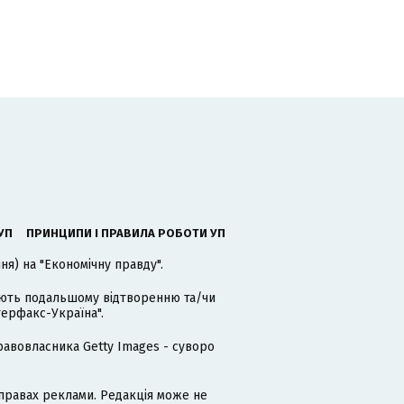
УП
ПРИНЦИПИ І ПРАВИЛА РОБОТИ УП
я) на "Економічну правду".
гають подальшому відтворенню та/чи
терфакс-Україна".
равовласника Getty Images - суворо
равах реклами. Редакція може не