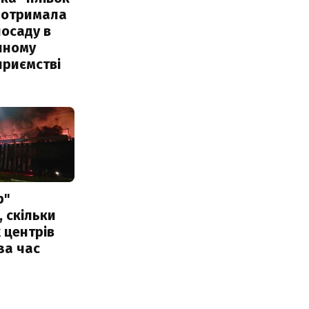
 отримала
посаду в
чному
приємстві
р"
, скільки
 центрів
за час