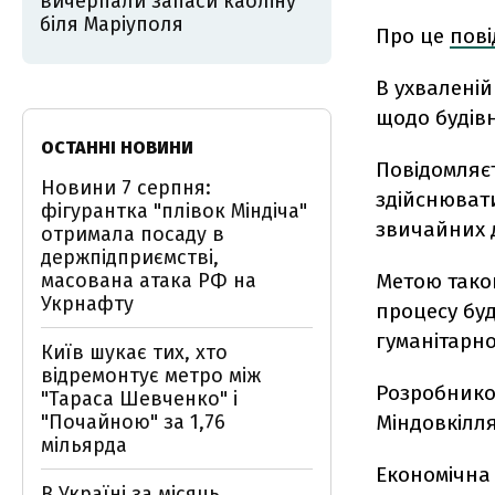
вичерпали запаси каоліну
біля Маріуполя
Про це
пов
В ухвалені
щодо будівн
ОСТАННІ НОВИНИ
Повідомляє
Новини 7 серпня:
здійснювати
фігурантка "плівок Міндіча"
звичайних д
отримала посаду в
держпідприємстві,
масована атака РФ на
Метою тако
Укрнафту
процесу бу
гуманітарно
Київ шукає тих, хто
відремонтує метро між
Розробнико
"Тараса Шевченко" і
"Почайною" за 1,76
Міндовкілля
мільярда
Економічна
В Україні за місяць