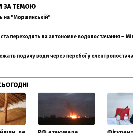
И ЗА ТЕМОЮ
ь на "Моршинській"
міста переходять на автономне водопостачання – М
ежать подачу води через перебої у електропостача
СЬОГОДНІ
айшли, де
РФ атакувала
Фігурант