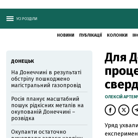
УСІ РОЗДІЛИ
НОВИНИ
ПУБЛІКАЦІЇ
КОЛОНКИ
ІН
Для Д
ДОНЕЦЬК
проце
На Донеччині в результаті
обстрілу пошкоджено
свер
магістральний газопровід
ОЛЕКСІЙ АРТЕ
Росія планує масштабний
пошук рідкісних металів на
окупованій Донеччині –
розвідка
Уряд ухвали
Окупанти остаточно
експеримен