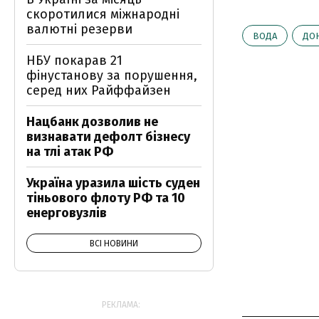
скоротилися міжнародні
валютні резерви
ВОДА
ДО
НБУ покарав 21
фінустанову за порушення,
серед них Райффайзен
Нацбанк дозволив не
визнавати дефолт бізнесу
на тлі атак РФ
Україна уразила шість суден
тіньового флоту РФ та 10
енерговузлів
ВСІ НОВИНИ
РЕКЛАМА: