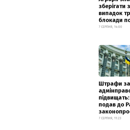
зберігати 
випадок т
блокади по
7 СЕРПНЯ, 14:00
Штрафи з
адмінправ
підвищать:
подав до Р
законопро
7 СЕРПНЯ, 11:23