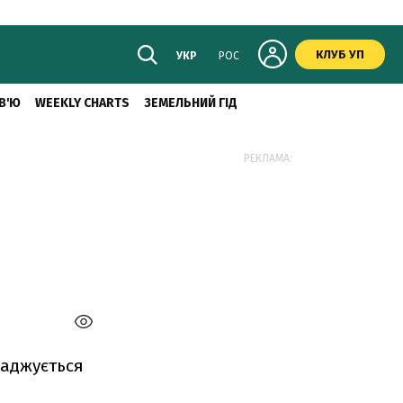
КЛУБ УП
УКР
РОС
В'Ю
WEEKLY CHARTS
ЗЕМЕЛЬНИЙ ГІД
РЕКЛАМА:
ваджується