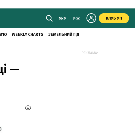
КЛУБ УП
УКР
РОС
В'Ю
WEEKLY CHARTS
ЗЕМЕЛЬНИЙ ГІД
РЕКЛАМА:
щі —