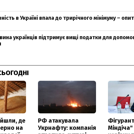
ність в Україні впала до трирічного мінімуму – опи
ина українців підтримує вищі податки для допомог
я
СЬОГОДНІ
айшли, де
РФ атакувала
Фігурант
зерно на
Укрнафту: компанія
Міндіча"