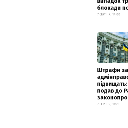
випадок т
блокади по
7 СЕРПНЯ, 14:00
Штрафи з
адмінправ
підвищать:
подав до Р
законопро
7 СЕРПНЯ, 11:23