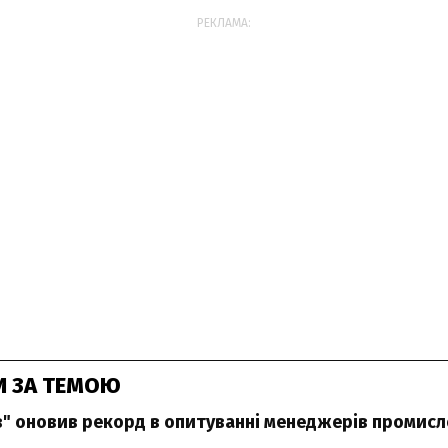
РЕКЛАМА:
И ЗА ТЕМОЮ
в" оновив рекорд в опитуванні менеджерів промис