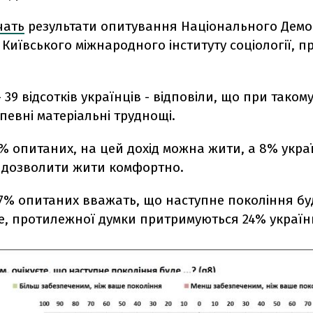
чать
результати опитування Національного Дем
а Київського міжнародного інституту соціології, п
 39 відсотків українців - відповіли, що при такому
певні матеріальні труднощі.
% опитаних, на цей дохід можна жити, а 8% укра
і дозволити жити комфортно.
 47% опитаних вважать, що наступне покоління б
е, протилежної думки притримуються 24% українц