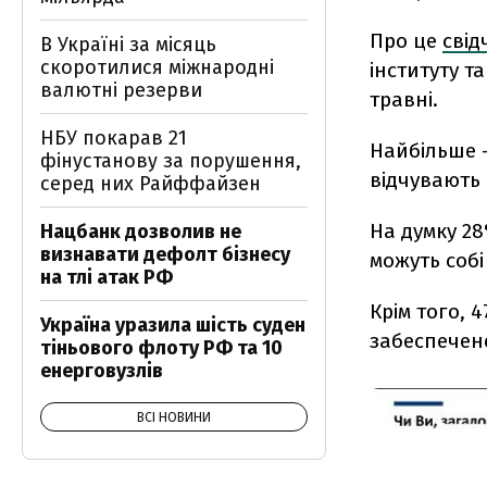
Про це
свід
В Україні за місяць
скоротилися міжнародні
інституту т
валютні резерви
травні.
НБУ покарав 21
Найбільше -
фінустанову за порушення,
відчувають 
серед них Райффайзен
На думку 28
Нацбанк дозволив не
визнавати дефолт бізнесу
можуть соб
на тлі атак РФ
Крім того,
Україна уразила шість суден
забеспечен
тіньового флоту РФ та 10
енерговузлів
ВСІ НОВИНИ