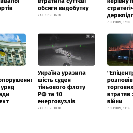
ривалої
втратила суттєві
керівну 
ртів
обсяги видобутку
стратегі
держпід
7 СЕРПНЯ, 16:50
7 СЕРПНЯ, 17:10
а
Україна уразила
"Епіцент
опорушення
шість суден
розповів
 уряд
тіньового флоту
торгових
ади
РФ та 10
втратив 
єкт
енерговузлів
війни
7 СЕРПНЯ, 18:10
7 СЕРПНЯ, 11:56