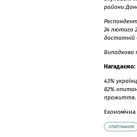
райони Дон
Респонденти
24 лютого 2
достатній 
Випадкова п
Нагадаємо:
43% україн
82% опитан
прожиття.
Економічна
ОПИТУВАННЯ