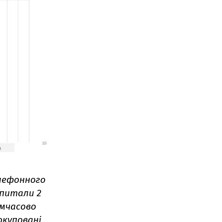
лефонного
опитали 2
имчасово
окуповані