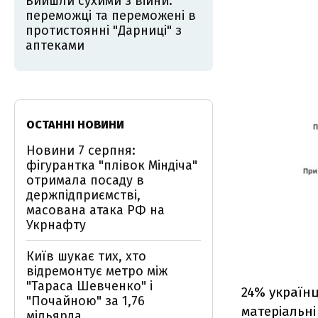
Вийшли сухими з війни:
переможці та переможені в
протистоянні "Дарниці" з
аптеками
ОСТАННІ НОВИНИ
Новини 7 серпня:
фігурантка "плівок Міндіча"
отримала посаду в
держпідприємстві,
масована атака РФ на
Укрнафту
Київ шукає тих, хто
відремонтує метро між
"Тараса Шевченко" і
24% українц
"Почайною" за 1,76
матеріальні
мільярда