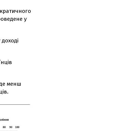
ократичного
роведене у
 доході
їнців
уде менш
ів.