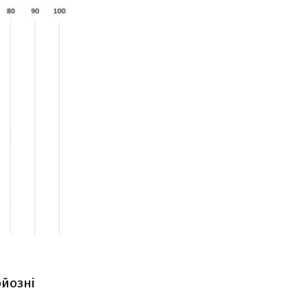
рйозні