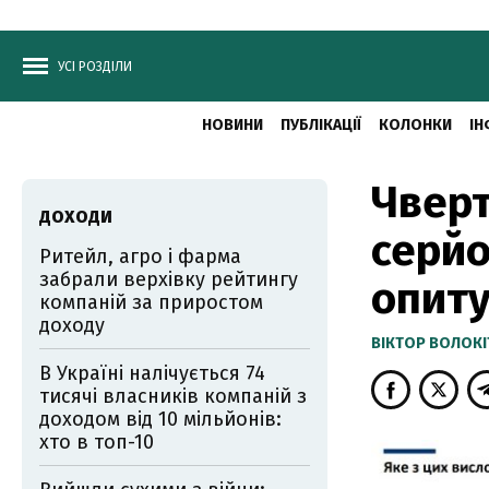
УСІ РОЗДІЛИ
НОВИНИ
ПУБЛІКАЦІЇ
КОЛОНКИ
ІН
Чверт
ДОХОДИ
серйо
Ритейл, агро і фарма
забрали верхівку рейтингу
опит
компаній за приростом
доходу
ВІКТОР ВОЛОКІ
В Україні налічується 74
тисячі власників компаній з
доходом від 10 мільйонів:
хто в топ-10