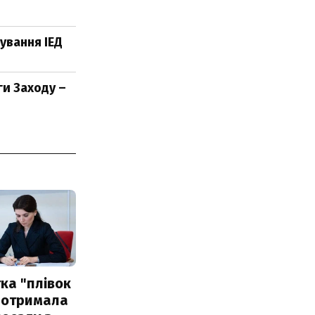
тування ІЕД
и Заходу –
ка "плівок
 отримала