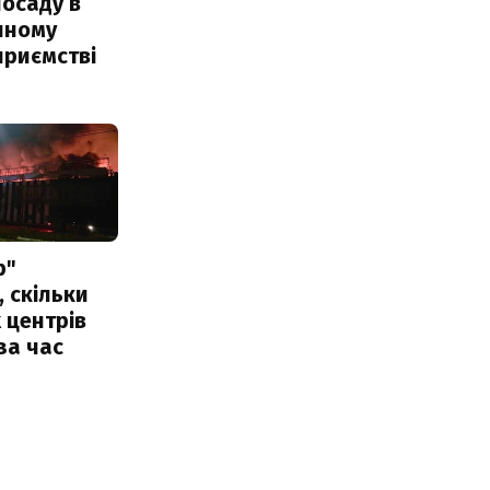
посаду в
чному
приємстві
р"
, скільки
 центрів
за час