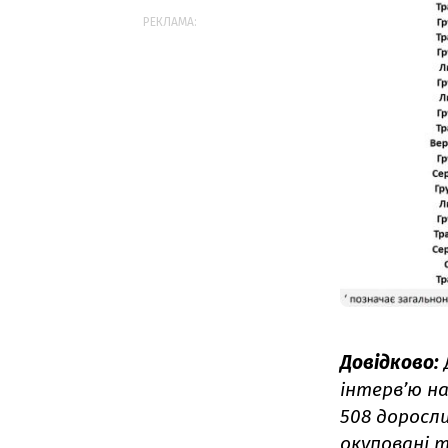
РЕКЛАМА:
Довідково:
інтерв’ю на
508 доросл
окуповані т