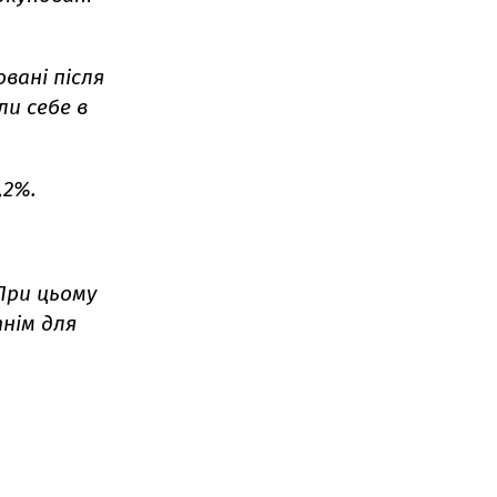
вані після
ли себе в
,2%.
При цьому
нім для