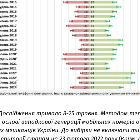
Дослідження тривало 8-25 травня. Методом те
 основі випадкової генерації мобільних номерів 
их мешканців України. До вибірки не включали т
ериторії станом на 23 лютого 2022 року (Крим, 