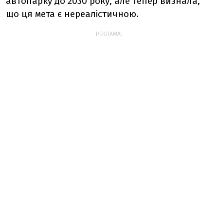
автопарку до 2030 року, але тепер визнала,
що ця мета є нереалістичною.
РЕКЛАМА: