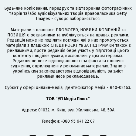
Будь-яке копіювання, передрук та відтворення фотографічних
творів та/або аудіовізуальних творів правовласника Getty
Images - суворо забороняється.
Матеріали з плашкою PROMOTED, НОВИНИ КОМПАНІЙ та
ПОЗИЦІЯ є рекламними та публікуються на правах реклами.
Редакція може не поділяти погляди, які в них промотуються.
Матеріали з плашкою СПЕЦПРОЄКТ та ЗА ПІДТРИМКИ також є
рекламними, проте редакція бере участь у підготовці цього
контенту і поділяє думки, висловлені у цих матеріалах.
Редакція не несе відповідальності за факти та оціночні
судження, оприлюднені у рекламних матеріалах. Згідно з
українським законодавством відповідальність за зміст
реклами несе рекламодавець.
Cубєкт у сфері онлайн-медіа; ідентифікатор медіа - R40-02163.
ТОВ "УП Медіа Плюс"
Адреса: 01032, м. Київ, вул. Жилянська, 48, 50А
Телефон: +380 95 641 22 07