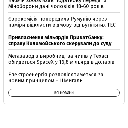
Кабмін зобовʼязав податкову передати
Міноборони дані чоловіків 18-60 років
Єврокомісія попередила Румунію через
наміри відкласти відмову від вугільних ТЕС
Привласнення мільярдів Приватбанку:
справу Коломойського скерували до суду
Мегазавод з виробництва чипів у Техасі
обійдеться SpaceX у 16,8 мільярдів доларів
Електроенергія розподілятиметься за
новим принципом – Шмигаль
ВСІ НОВИНИ