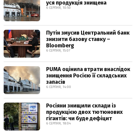
уся продукція знищена
6 СЕРПНЯ, 10:50
Путін змусив Центральний банк
знизити базову ставку –
Bloomberg
6 СЕРПНЯ, 15:07
PUMA оцінила втрати внаслідок
знищення Росією її складських
запасів
6 СЕРПНЯ, 14:00
Росіяни знищили склади із
продукцією двох тютюнових
гігантів: чи буде дефіцит
6 СЕРПНЯ, 18:04