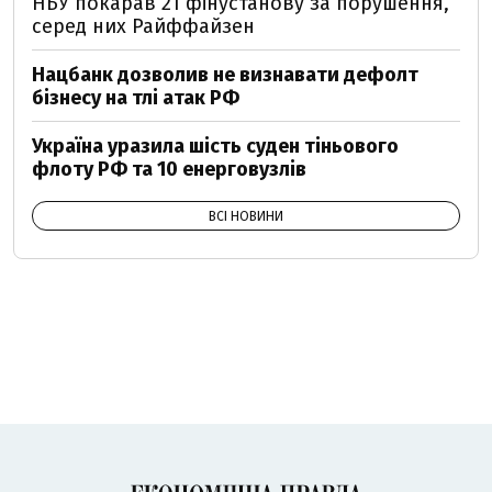
НБУ покарав 21 фінустанову за порушення,
серед них Райффайзен
Нацбанк дозволив не визнавати дефолт
бізнесу на тлі атак РФ
Україна уразила шість суден тіньового
флоту РФ та 10 енерговузлів
ВСІ НОВИНИ