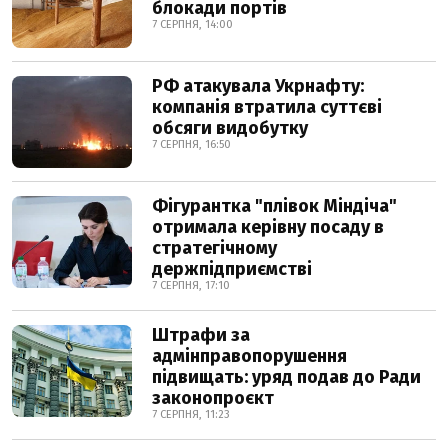
блокади портів
7 СЕРПНЯ, 14:00
РФ атакувала Укрнафту:
компанія втратила суттєві
обсяги видобутку
7 СЕРПНЯ, 16:50
Фігурантка "плівок Міндіча"
отримала керівну посаду в
стратегічному
держпідприємстві
7 СЕРПНЯ, 17:10
Штрафи за
адмінправопорушення
підвищать: уряд подав до Ради
законопроєкт
7 СЕРПНЯ, 11:23