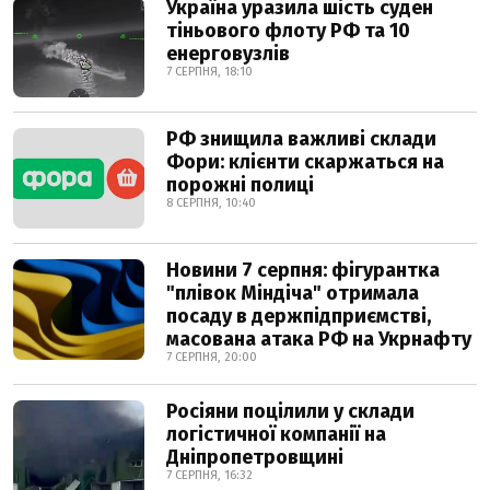
Україна уразила шість суден
тіньового флоту РФ та 10
енерговузлів
7 СЕРПНЯ, 18:10
РФ знищила важливі склади
Фори: клієнти скаржаться на
порожні полиці
8 СЕРПНЯ, 10:40
Новини 7 серпня: фігурантка
"плівок Міндіча" отримала
посаду в держпідприємстві,
масована атака РФ на Укрнафту
7 СЕРПНЯ, 20:00
Росіяни поцілили у склади
логістичної компанії на
Дніпропетровщині
7 СЕРПНЯ, 16:32