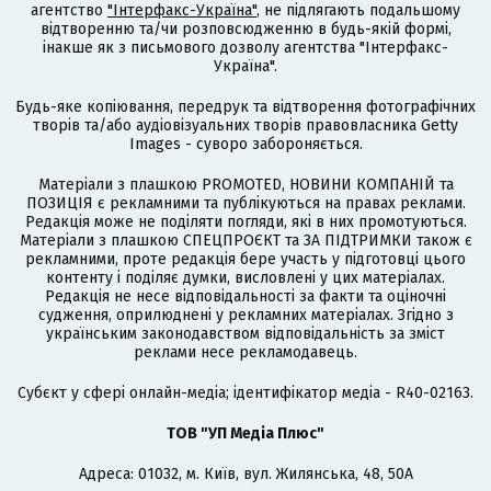
агентство
"Інтерфакс-Україна"
, не підлягають подальшому
відтворенню та/чи розповсюдженню в будь-якій формі,
інакше як з письмового дозволу агентства "Інтерфакс-
Україна".
Будь-яке копіювання, передрук та відтворення фотографічних
творів та/або аудіовізуальних творів правовласника Getty
Images - суворо забороняється.
Матеріали з плашкою PROMOTED, НОВИНИ КОМПАНІЙ та
ПОЗИЦІЯ є рекламними та публікуються на правах реклами.
Редакція може не поділяти погляди, які в них промотуються.
Матеріали з плашкою СПЕЦПРОЄКТ та ЗА ПІДТРИМКИ також є
рекламними, проте редакція бере участь у підготовці цього
контенту і поділяє думки, висловлені у цих матеріалах.
Редакція не несе відповідальності за факти та оціночні
судження, оприлюднені у рекламних матеріалах. Згідно з
українським законодавством відповідальність за зміст
реклами несе рекламодавець.
Cубєкт у сфері онлайн-медіа; ідентифікатор медіа - R40-02163.
ТОВ "УП Медіа Плюс"
Адреса: 01032, м. Київ, вул. Жилянська, 48, 50А