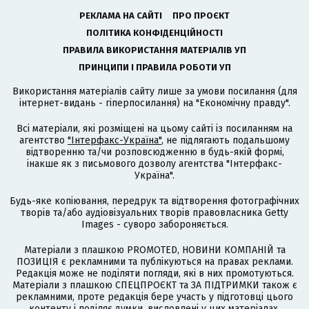
РЕКЛАМА НА САЙТІ
ПРО ПРОЄКТ
ПОЛІТИКА КОНФІДЕНЦІЙНОСТІ
ПРАВИЛА ВИКОРИСТАННЯ МАТЕРІАЛІВ УП
ПРИНЦИПИ І ПРАВИЛА РОБОТИ УП
Використання матеріалів сайту лише за умови посилання (для
інтернет-видань - гіперпосилання) на "Економічну правду".
Всі матеріали, які розміщені на цьому сайті із посиланням на
агентство
"Інтерфакс-Україна"
, не підлягають подальшому
відтворенню та/чи розповсюдженню в будь-якій формі,
інакше як з письмового дозволу агентства "Інтерфакс-
Україна".
Будь-яке копіювання, передрук та відтворення фотографічних
творів та/або аудіовізуальних творів правовласника Getty
Images - суворо забороняється.
Матеріали з плашкою PROMOTED, НОВИНИ КОМПАНІЙ та
ПОЗИЦІЯ є рекламними та публікуються на правах реклами.
Редакція може не поділяти погляди, які в них промотуються.
Матеріали з плашкою СПЕЦПРОЄКТ та ЗА ПІДТРИМКИ також є
рекламними, проте редакція бере участь у підготовці цього
контенту і поділяє думки, висловлені у цих матеріалах.