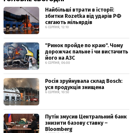
Найбільші втрати в історії:
збитки Rozetka від ударів РФ
сягають мільярдів
6 СЕРПНЯ, 12:10
"Ринок пройде по краю". Чому
дорожчає пальне і чи вистачить
його на АЗС
6 СЕРПНЯ, 06:00
Росія зруйнувала склад Bosch:
уся продукція знищена
6 СЕРПНЯ, 10:50
Путін змусив Центральний банк
знизити базову ставку –
Bloomberg