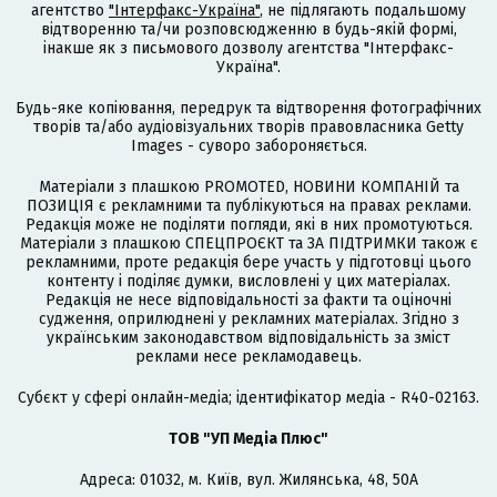
агентство
"Інтерфакс-Україна"
, не підлягають подальшому
відтворенню та/чи розповсюдженню в будь-якій формі,
інакше як з письмового дозволу агентства "Інтерфакс-
Україна".
Будь-яке копіювання, передрук та відтворення фотографічних
творів та/або аудіовізуальних творів правовласника Getty
Images - суворо забороняється.
Матеріали з плашкою PROMOTED, НОВИНИ КОМПАНІЙ та
ПОЗИЦІЯ є рекламними та публікуються на правах реклами.
Редакція може не поділяти погляди, які в них промотуються.
Матеріали з плашкою СПЕЦПРОЄКТ та ЗА ПІДТРИМКИ також є
рекламними, проте редакція бере участь у підготовці цього
контенту і поділяє думки, висловлені у цих матеріалах.
Редакція не несе відповідальності за факти та оціночні
судження, оприлюднені у рекламних матеріалах. Згідно з
українським законодавством відповідальність за зміст
реклами несе рекламодавець.
Cубєкт у сфері онлайн-медіа; ідентифікатор медіа - R40-02163.
ТОВ "УП Медіа Плюс"
Адреса: 01032, м. Київ, вул. Жилянська, 48, 50А