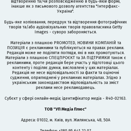
відтворенню та/чи розповсюдженню в будь-якій формі,
інакше як з письмового дозволу агентства "Інтерфакс-
Україна".
Будь-яке копіювання, передрук та відтворення фотографічних
творів та/або аудіовізуальних творів правовласника Getty
Images - суворо забороняється.
Матеріали з плашкою PROMOTED, НОВИНИ КОМПАНІЙ та
ПОЗИЦІЯ є рекламними та публікуються на правах реклами.
Редакція може не поділяти погляди, які в них промотуються.
Матеріали з плашкою СПЕЦПРОЄКТ та ЗА ПІДТРИМКИ також є
рекламними, проте редакція бере участь у підготовці цього
контенту і поділяє думки, висловлені у цих матеріалах.
Редакція не несе відповідальності за факти та оціночні
судження, оприлюднені у рекламних матеріалах. Згідно з
українським законодавством відповідальність за зміст
реклами несе рекламодавець.
Cубєкт у сфері онлайн-медіа; ідентифікатор медіа - R40-02163.
ТОВ "УП Медіа Плюс"
Адреса: 01032, м. Київ, вул. Жилянська, 48, 50А
Телефон: +380 95 641 22 07