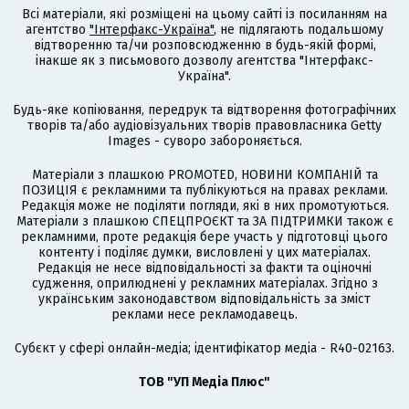
Всі матеріали, які розміщені на цьому сайті із посиланням на
агентство
"Інтерфакс-Україна"
, не підлягають подальшому
відтворенню та/чи розповсюдженню в будь-якій формі,
інакше як з письмового дозволу агентства "Інтерфакс-
Україна".
Будь-яке копіювання, передрук та відтворення фотографічних
творів та/або аудіовізуальних творів правовласника Getty
Images - суворо забороняється.
Матеріали з плашкою PROMOTED, НОВИНИ КОМПАНІЙ та
ПОЗИЦІЯ є рекламними та публікуються на правах реклами.
Редакція може не поділяти погляди, які в них промотуються.
Матеріали з плашкою СПЕЦПРОЄКТ та ЗА ПІДТРИМКИ також є
рекламними, проте редакція бере участь у підготовці цього
контенту і поділяє думки, висловлені у цих матеріалах.
Редакція не несе відповідальності за факти та оціночні
судження, оприлюднені у рекламних матеріалах. Згідно з
українським законодавством відповідальність за зміст
реклами несе рекламодавець.
Cубєкт у сфері онлайн-медіа; ідентифікатор медіа - R40-02163.
ТОВ "УП Медіа Плюс"