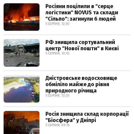
Росіяни поцілили в "серце
логістики" NOVUS та склади
"Сільпо": загинули 6 людей
5 СЕРПНЯ, 12:30
РФ знищила сортувальний
центр "Нової пошти" в Києві
5 СЕРПНЯ, 10:10
Дністровське водосховище
обміліло майже до рівня
природного річища
5 СЕРПНЯ, 13:20
Росія знищила склад корпорації
"Біосфера" у Дніпрі
5 СЕРПНЯ, 09:15