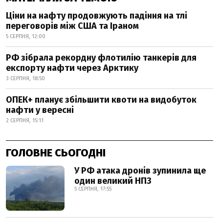
Ціни на нафту продовжують падіння на тлі
переговорів між США та Іраном
5 СЕРПНЯ, 12:00
РФ зібрала рекордну флотилію танкерів для
експорту нафти через Арктику
3 СЕРПНЯ, 18:50
ОПЕК+ планує збільшити квоти на видобуток
нафти у вересні
2 СЕРПНЯ, 15:11
ГОЛОВНЕ СЬОГОДНІ
У РФ атака дронів зупинила ще
один великий НПЗ
5 СЕРПНЯ, 17:55