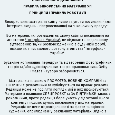
ПРАВИЛА ВИКОРИСТАННЯ МАТЕРІАЛІВ УП
ПРИНЦИПИ І ПРАВИЛА РОБОТИ УП
Використання матеріалів сайту лише за умови посилання (для
інтернет-видань - гіперпосилання) на "Економічну правду".
Всі матеріали, які розміщені на цьому сайті із посиланням на
агентство
"Інтерфакс-Україна"
, не підлягають подальшому
відтворенню та/чи розповсюдженню в будь-якій формі,
інакше як з письмового дозволу агентства "Інтерфакс-
Україна".
Будь-яке копіювання, передрук та відтворення фотографічних
творів та/або аудіовізуальних творів правовласника Getty
Images - суворо забороняється.
Матеріали з плашкою PROMOTED, НОВИНИ КОМПАНІЙ та
ПОЗИЦІЯ є рекламними та публікуються на правах реклами.
Редакція може не поділяти погляди, які в них промотуються.
Матеріали з плашкою СПЕЦПРОЄКТ та ЗА ПІДТРИМКИ також є
рекламними, проте редакція бере участь у підготовці цього
контенту і поділяє думки, висловлені у цих матеріалах.
Редакція не несе відповідальності за факти та оціночні
судження, оприлюднені у рекламних матеріалах. Згідно з