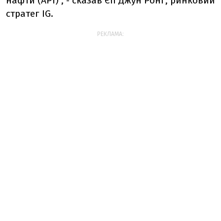
нафти (API)", - сказав Єп Джун Ронг, ринковий
стратег IG.
РЕКЛАМА: