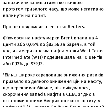
запозичень залишатиметься вищою
протягом тривалого часу, що може негативно
вплинути на попит.
Про це
повідомляє
агентство Reuters.
Ф'ючерси на нафту марки Brent впали на 4
центи або 0,05% до $83,56 за барель, в той
час, як американська нафта марки West Texas
Intermediate (WTI) подешевшала на 10 центів
або 0,13% до $79,13.
"Більш широке середовище зниження ризиків
призвело до деякого зниження цін на нафту,
що перекриває більше, ніж очікувалося,
скорочення запасів нафти в США, згідно з
останніми даними Американського інституту