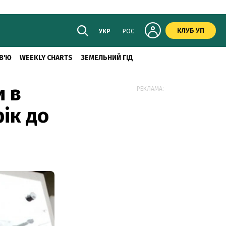
КЛУБ УП
УКР
РОС
В'Ю
WEEKLY CHARTS
ЗЕМЕЛЬНИЙ ГІД
и в
РЕКЛАМА:
рік до