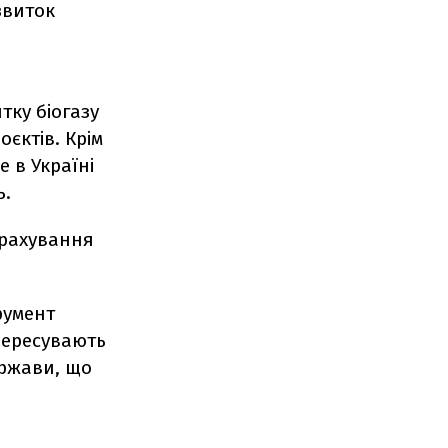
звиток
тку біогазу
єктів. Крім
 в Україні
ь.
трахування
румент
 пересувають
ержави, що