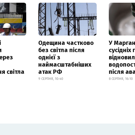
і
Одещина частково
У Марган
и
без світла після
сусідніх
ерез
однієї з
віднови
наймасштабніших
водопос
я світла
атак РФ
після ава
9 СЕРПНЯ, 10:40
8 СЕРПНЯ, 16:10