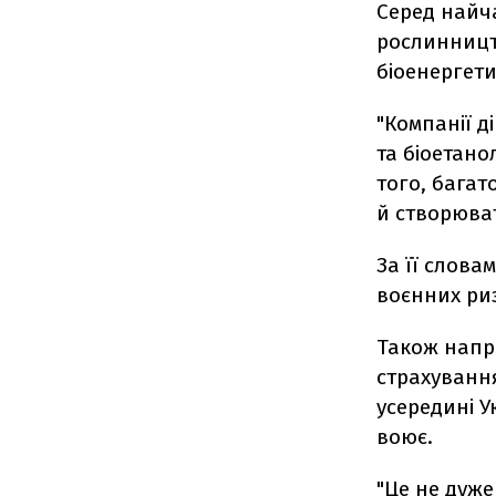
Серед найча
рослинницт
біоенергет
"Компанії д
та біоетано
того, багат
й створюват
За її слова
воєнних риз
Також напр
страхування
усередині У
воює.
"Це не дуже