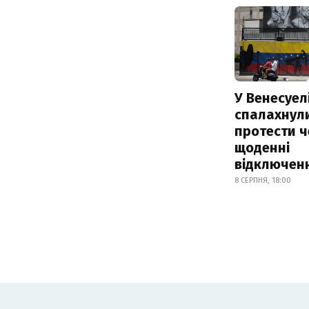
У Венесуел
спалахнул
протести ч
щоденні
відключенн
8 СЕРПНЯ, 18:00