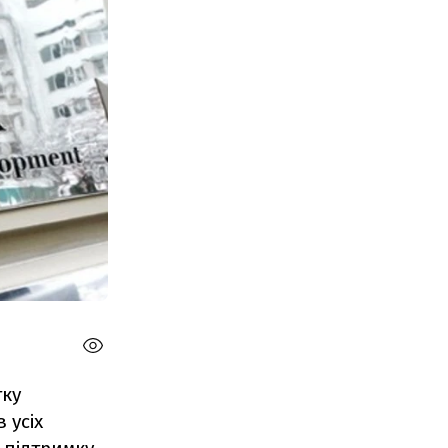
тку
 усіх