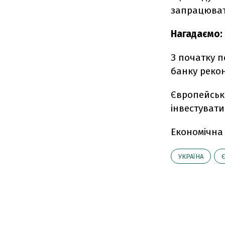
запрацюват
Нагадаємо:
З початку 
банку рекон
Європейськи
інвестувати
Економічна
УКРАЇНА