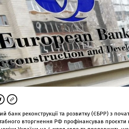
й банк реконструкції та розвитку (ЄБРР) з поча
абного вторгнення РФ профінансував проєкти в