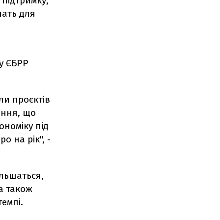
 підтримку,
шать для
у ЄБРР
ли проєктів
чення, що
ономіку під
о на рік", -
ільшаться,
а також
емпі.