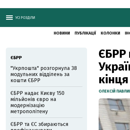
УСІ РОЗДІЛИ
НОВИНИ
ПУБЛІКАЦІЇ
КОЛОНКИ
ІН
ЄБРР 
ЄБРР
Украї
"Укрпошта" розгорнула 38
модульних відділень за
кінця
кошти ЄБРР
ОЛЕКСІЙ ПАВЛ
ЄБРР надає Києву 150
мільйонів євро на
модернізацію
метрополітену
ЄБРР та ЄС збираються