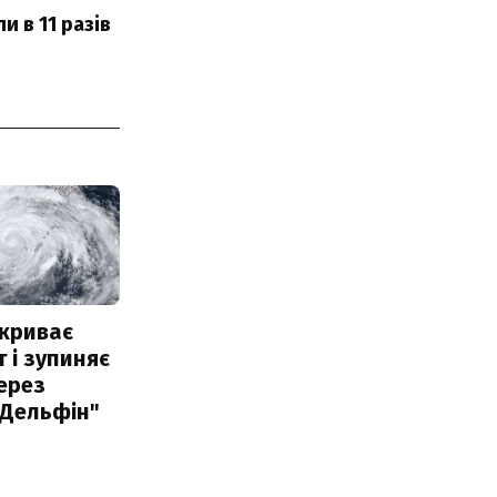
 в 11 разів
акриває
 і зупиняє
ерез
"Дельфін"