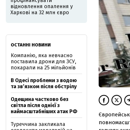
профінансувати
відновлення опалення у
Харкові на 32 млн євро
ОСТАННІ НОВИНИ
Компанію, яка невчасно
поставила дрони для ЗСУ,
покарали на 25 мільйонів
В Одесі проблеми з водою
та звʼязком після обстрілу
Одещина частково без
світла після однієї з
наймасштабніших атак РФ
Європейськи
повномасшт
Туреччина закликала