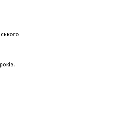
йського
.
років.