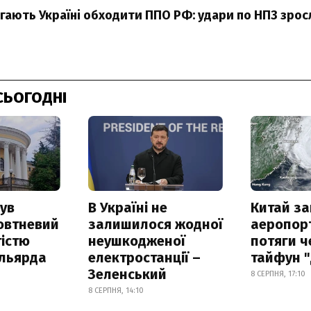
ають Україні обходити ППО РФ: удари по НПЗ зросли
СЬОГОДНІ
ув
В Україні не
Китай з
овтневий
залишилося жодної
аеропорт
істю
неушкодженої
потяги ч
ільярда
електростанції –
тайфун 
Зеленський
8 СЕРПНЯ, 17:10
8 СЕРПНЯ, 14:10