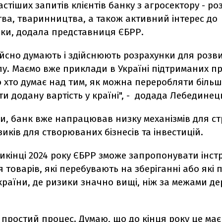
стіших запитів клієнтів банку з агросектору - ро
ва, тваринництва, а також активний інтерес до
ики, додала представниця ЄБРР.
ійсно думають і здійснюють розрахунки для розви
лу. Маємо вже приклади в Україні підтриманих про
о хто думає над тим, як можна переробляти більше
и додану вартість у країні", - додада Лебединец
ми, банк вже напрацював низку механізмів для с
иків для створюваних бізнесів та інвестицій.
икінці 2024 року ЄБРР зможе запропонувати інст
 товарів, які перебувають на зберіганні або які
країни, де ризики значно вищі, ніж за межами д
 простий процес. Думаю, що до кінця року це має