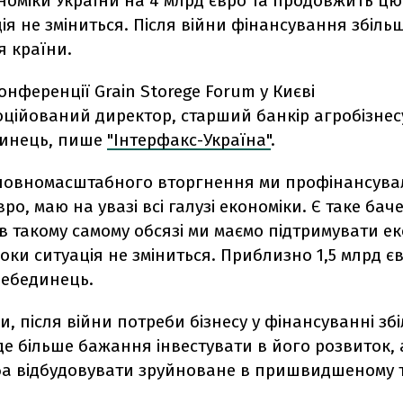
номіки України на 4 млрд євро та продовжить цю
ія не зміниться. Після війни фінансування збіль
я країни.
онференції Grain Storege Forum у Києві
оційований директор, старший банкір агробізнес
динець, пише
"Інтерфакс-Україна"
.
 повномасштабного вторгнення ми профінансува
вро, маю на увазі всі галузі економіки. Є таке ба
 такому самому обсязі ми маємо підтримувати ек
доки ситуація не зміниться. Приблизно 1,5 млрд євр
Лебединець.
ми, після війни потреби бізнесу у фінансуванні зб
де більше бажання інвестувати в його розвиток, 
ба відбудовувати зруйноване в пришвидшеному т