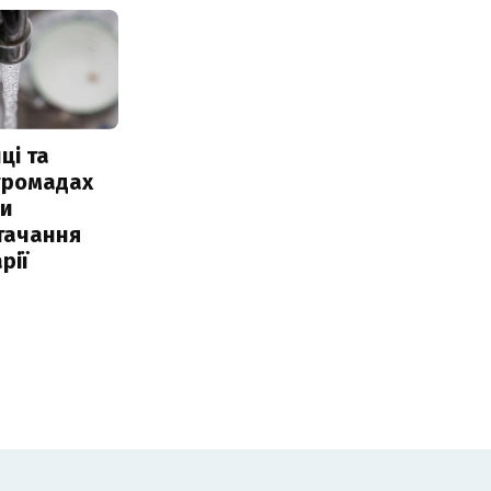
ці та
 громадах
ли
тачання
рії