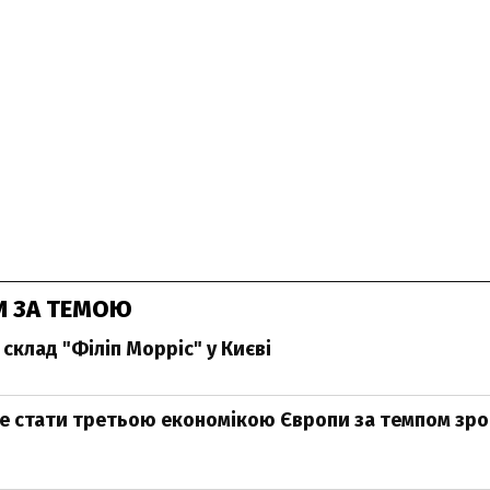
И ЗА ТЕМОЮ
склад "Філіп Морріс" у Києві
е стати третьою економікою Європи за темпом зро