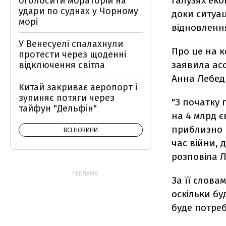
галузях еко
оголосити мораторій на
удари по суднах у Чорному
доки ситуац
морі
відновленн
У Венесуелі спалахнули
Про це на к
протести через щоденні
заявила ас
відключення світла
Анна Лебе
Китай закриває аеропорт і
зупиняє потяги через
"З початку
тайфун "Дельфін"
на 4 млрд є
приблизно в
ВСІ НОВИНИ
час війни, 
розповіла 
РЕКЛАМА:
За її слова
оскільки бу
буде потре