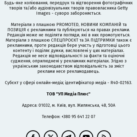
Будь-яке копіювання, передрук та відтворення фотографічних
творів та/або аудіовізуальних творів правовласника Getty
Images - суворо забороняється.
Матеріали з плашкою PROMOTED, НОВИНИ КОМПАНІЙ та
ПОЗИЦІЯ є рекламними та публікуються на правах реклами.
Редакція може не поділяти погляди, які в них промотуються.
Матеріали з плашкою СПЕЦПРОЄКТ та ЗА ПІДТРИМКИ також є
рекламними, проте редакція бере участь у підготовці цього
контенту і поділяє думки, висловлені у цих матеріалах.
Редакція не несе відповідальності за факти та оціночні
судження, оприлюднені у рекламних матеріалах. Згідно з
українським законодавством відповідальність за зміст
реклами несе рекламодавець.
Cубєкт у сфері онлайн-медіа; ідентифікатор медіа - R40-02163.
ТОВ "УП Медіа Плюс"
Адреса: 01032, м. Київ, вул. Жилянська, 48, 50А
Телефон: +380 95 641 22 07