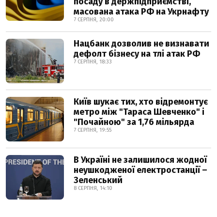
посаду в держпідприємстві,
масована атака РФ на Укрнафту
7 СЕРПНЯ, 20:00
Нацбанк дозволив не визнавати
дефолт бізнесу на тлі атак РФ
7 СЕРПНЯ, 18:33
Київ шукає тих, хто відремонтує
метро між "Тараса Шевченко" і
"Почайною" за 1,76 мільярда
7 СЕРПНЯ, 19:55
В Україні не залишилося жодної
неушкодженої електростанції –
Зеленський
8 СЕРПНЯ, 14:10