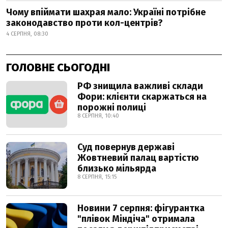
Чому впіймати шахрая мало: Україні потрібне
законодавство проти кол-центрів?
4 СЕРПНЯ, 08:30
ГОЛОВНЕ СЬОГОДНІ
РФ знищила важливі склади
Фори: клієнти скаржаться на
порожні полиці
8 СЕРПНЯ, 10:40
Суд повернув державі
Жовтневий палац вартістю
близько мільярда
8 СЕРПНЯ, 15:15
Новини 7 серпня: фігурантка
"плівок Міндіча" отримала