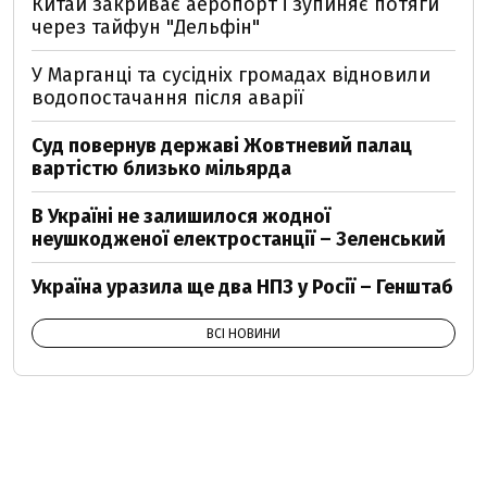
Китай закриває аеропорт і зупиняє потяги
через тайфун "Дельфін"
У Марганці та сусідніх громадах відновили
водопостачання після аварії
Суд повернув державі Жовтневий палац
вартістю близько мільярда
В Україні не залишилося жодної
неушкодженої електростанції – Зеленський
Україна уразила ще два НПЗ у Росії – Генштаб
ВСІ НОВИНИ