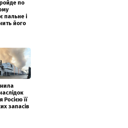
ройде по
ому
 пальне і
чить його
інила
наслідок
 Росією її
их запасів