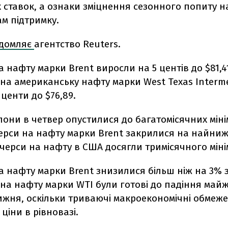
 ставок, а ознаки зміцнення сезонного попиту н
ам підтримку.
ідомляє
агентство Reuters.
 нафту марки Brent виросли на 5 центів до $81,4
на американську нафту марки West Texas Interme
 центи до $76,89.
они в четвер опустилися до багатомісячних міні
ерси на нафту марки Brent закрилися на найнижч
ючерси на нафту в США досягли тримісячного міні
 нафту марки Brent знизилися більш ніж на 3% 
на нафту марки WTI були готові до падіння майж
ижня, оскільки триваючі макроекономічні обмеж
ціни в рівновазі.