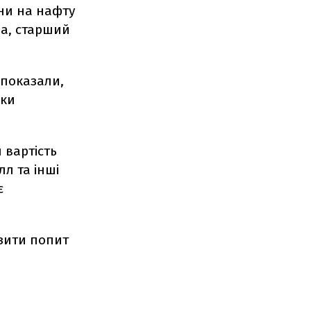
іни на нафту
ва, старший
 показали,
вки
 вартість
л та інші
є
изити попит