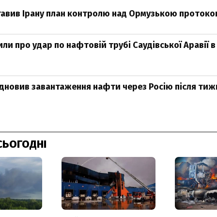
авив Ірану план контролю над Ормузькою протоко
ли про удар по нафтовій трубі Саудівської Аравії в
ідновив завантаження нафти через Росію після тиж
СЬОГОДНІ