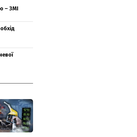
ю – ЗМІ
 обхід
невої