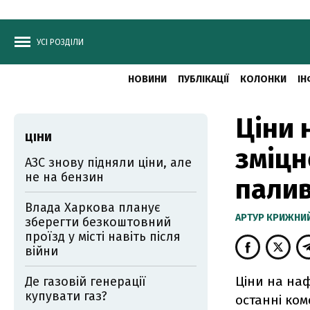
УСІ РОЗДІЛИ
НОВИНИ
ПУБЛІКАЦІЇ
КОЛОНКИ
ІН
Ціни 
ЦІНИ
зміцн
АЗС знову підняли ціни, але
не на бензин
пали
Влада Харкова планує
АРТУР КРИЖНИ
зберегти безкоштовний
проїзд у місті навіть після
війни
Ціни на наф
Де газовій генерації
купувати газ?
останні ко