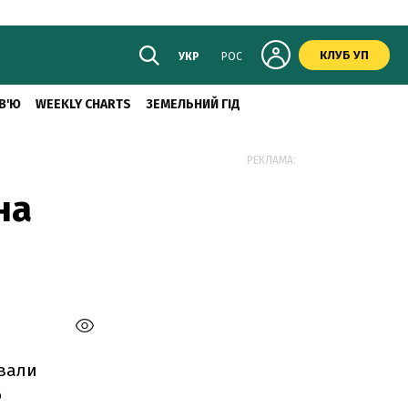
КЛУБ УП
УКР
РОС
В'Ю
WEEKLY CHARTS
ЗЕМЕЛЬНИЙ ГІД
РЕКЛАМА:
на
ували
о