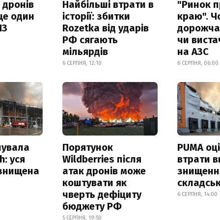
 дронів
Найбільші втрати в
"Ринок п
ще один
історії: збитки
краю". Ч
ПЗ
Rozetka від ударів
дорожчає
РФ сягають
чи виста
мільярдів
на АЗС
6 СЕРПНЯ, 12:10
6 СЕРПНЯ, 06:00
нувала
Порятунок
PUMA оц
h: уся
Wildberries після
втрати в
 знищена
атак дронів може
знищення
коштувати як
складськ
чверть дефіциту
6 СЕРПНЯ, 14:00
бюджету РФ
5 СЕРПНЯ, 19:50