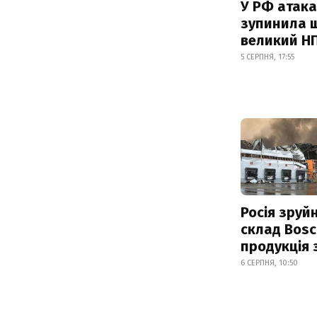
У РФ атака
зупинила 
великий Н
5 СЕРПНЯ, 17:55
Росія зруй
склад Bosc
продукція
6 СЕРПНЯ, 10:50