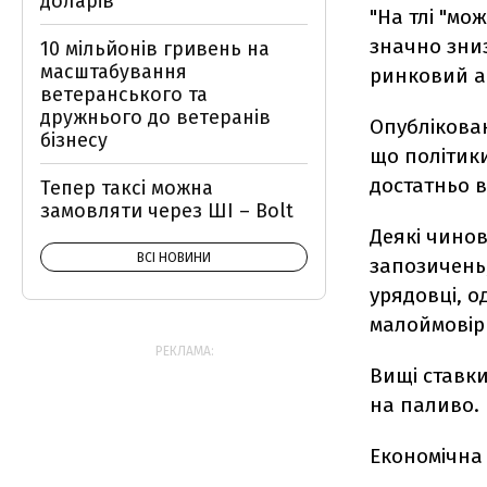
доларів
"На тлі "мо
значно зниз
10 мільйонів гривень на
масштабування
ринковий ан
ветеранського та
дружнього до ветеранів
Опублікован
бізнесу
що політики
достатньо в
Тепер таксі можна
замовляти через ШІ – Bolt
Деякі чинов
ВСІ НОВИНИ
запозичень,
урядовці, 
малоймовір
РЕКЛАМА:
Вищі ставки
на паливо.
Економічна