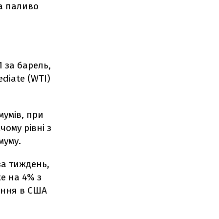
а паливо
1 за барель,
diate (WTI)
мумів, при
ому рівні з
муму.
за тиждень,
е на 4% з
ення в США