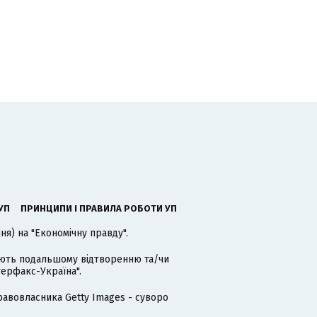
УП
ПРИНЦИПИ І ПРАВИЛА РОБОТИ УП
я) на "Економічну правду".
гають подальшому відтворенню та/чи
терфакс-Україна".
равовласника Getty Images - суворо