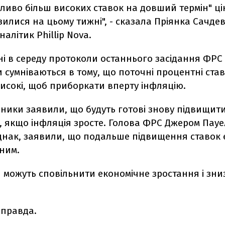
жливо більш високих ставок на довший термін" ц
илися на цьому тижні", - сказала Пріянка Сачде
алітик Phillip Nova.
і в середу протоколи останнього засідання ФРС
 сумніваються в тому, що поточні процентні ста
исокі, щоб приборкати вперту інфляцію.
ники заявили, що будуть готові знову підвищити
 якщо інфляція зросте. Голова ФРС Джером Пауел
однак, заявили, що подальше підвищення ставок 
ним.
 можуть сповільнити економічне зростання і зн
 правда.