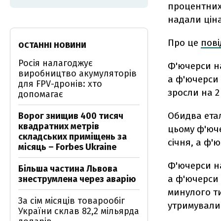
процентних
надали цін
Про це
пов
ОСТАННІ НОВИНИ
Росія налагоджує
Ф'ючерси на
виробництво акумуляторів
а ф'ючерси 
для FPV-дронів: хто
зросли на 2
допомагає
Обидва етал
Ворог знищив 400 тисяч
квадратних метрів
цьому ф'юч
складських приміщень за
січня, а ф'
місяць – Forbes Ukraine
Ф'ючерси на
Більша частина Львова
а ф'ючерси 
знеструмлена через аварію
минулого т
За сім місяців товарообіг
утримували 
України склав 82,2 мільярда