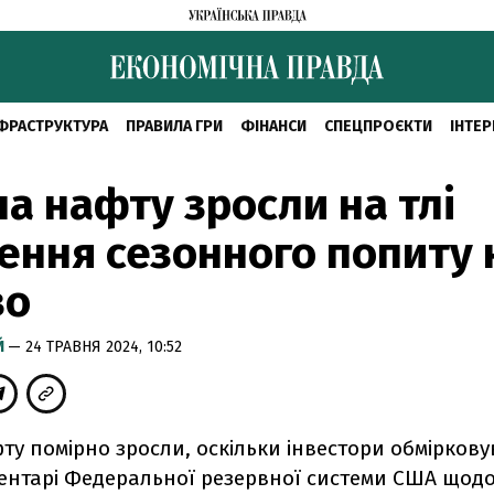
ФРАСТРУКТУРА
ПРАВИЛА ГРИ
ФІНАНСИ
СПЕЦПРОЄКТИ
ІНТЕР
на нафту зросли на тлі
ення сезонного попиту 
во
Й
— 24 ТРАВНЯ 2024, 10:52
ту помірно зросли, оскільки інвестори обмірков
ментарі Федеральної резервної системи США щод