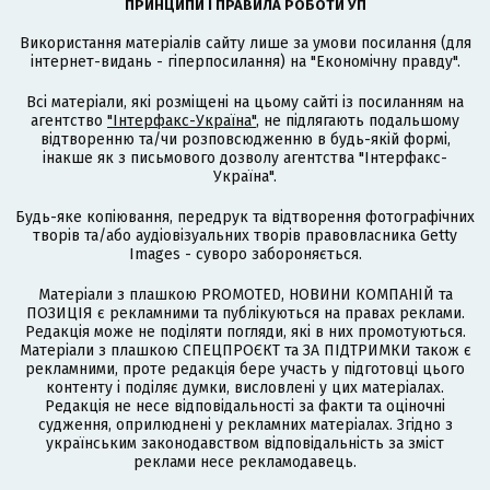
ПРИНЦИПИ І ПРАВИЛА РОБОТИ УП
Використання матеріалів сайту лише за умови посилання (для
інтернет-видань - гіперпосилання) на "Економічну правду".
Всі матеріали, які розміщені на цьому сайті із посиланням на
агентство
"Інтерфакс-Україна"
, не підлягають подальшому
відтворенню та/чи розповсюдженню в будь-якій формі,
інакше як з письмового дозволу агентства "Інтерфакс-
Україна".
Будь-яке копіювання, передрук та відтворення фотографічних
творів та/або аудіовізуальних творів правовласника Getty
Images - суворо забороняється.
Матеріали з плашкою PROMOTED, НОВИНИ КОМПАНІЙ та
ПОЗИЦІЯ є рекламними та публікуються на правах реклами.
Редакція може не поділяти погляди, які в них промотуються.
Матеріали з плашкою СПЕЦПРОЄКТ та ЗА ПІДТРИМКИ також є
рекламними, проте редакція бере участь у підготовці цього
контенту і поділяє думки, висловлені у цих матеріалах.
Редакція не несе відповідальності за факти та оціночні
судження, оприлюднені у рекламних матеріалах. Згідно з
українським законодавством відповідальність за зміст
реклами несе рекламодавець.