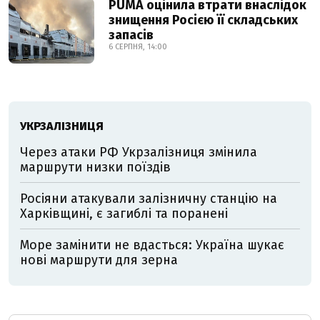
PUMA оцінила втрати внаслідок
знищення Росією її складських
запасів
6 СЕРПНЯ, 14:00
УКРЗАЛІЗНИЦЯ
Через атаки РФ Укрзалізниця змінила
маршрути низки поїздів
Росіяни атакували залізничну станцію на
Харківщині, є загиблі та поранені
Море замінити не вдасться: Україна шукає
нові маршрути для зерна