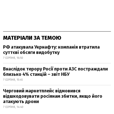
МАТЕРІАЛИ ЗА ТЕМОЮ
РФ атакувала Укрнафту: компанія втратила
суттєві обсяги видобутку
7 СЕРПНЯ, 16:50
Внаслідок терору Росії проти АЗС постраждали
близько 4% станцій – звіт НБУ
7 СЕРПНЯ, 15:45
Черговий маркетплейс відмовився
відшкодовувати росіянам збитки, якщо його
атакують дрони
7 СЕРПНЯ, 14:40