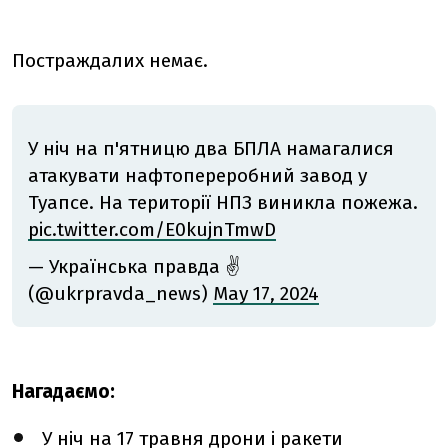
Постраждалих немає.
У ніч на п'ятницю два БПЛА намагалися
атакувати нафтопереробний завод у
Туапсе. На території НПЗ виникла пожежа.
pic.twitter.com/E0kujnTmwD
— Українська правда ✌️
(@ukrpravda_news)
May 17, 2024
Нагадаємо:
У ніч на 17 травня дрони і ракети