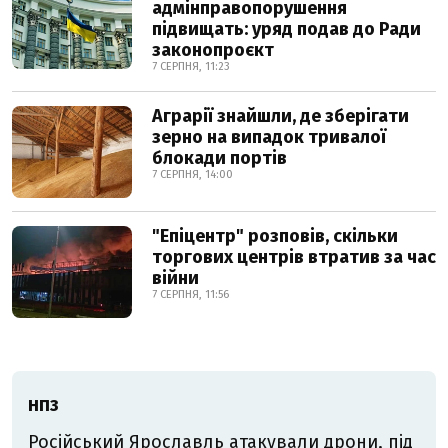
адмінправопорушення
підвищать: уряд подав до Ради
законопроєкт
7 СЕРПНЯ, 11:23
Аграрії знайшли, де зберігати
зерно на випадок тривалої
блокади портів
7 СЕРПНЯ, 14:00
"Епіцентр" розповів, скільки
торгових центрів втратив за час
війни
7 СЕРПНЯ, 11:56
НПЗ
Російський Ярославль атакували дрони, під