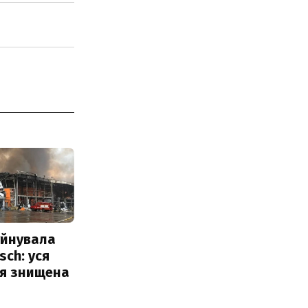
уйнувала
sch: уся
ія знищена