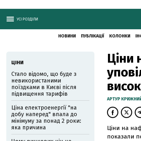
УСІ РОЗДІЛИ
НОВИНИ
ПУБЛІКАЦІЇ
КОЛОНКИ
ІН
Ціни 
ЦІНИ
упові
Стало відомо, що буде з
невикористаними
висок
поїздками в Києві після
підвищення тарифів
АРТУР КРИЖНИ
Ціна електроенергії "на
добу наперед" впала до
мінімуму за понад 2 роки:
яка причина
Ціни на наф
показали по