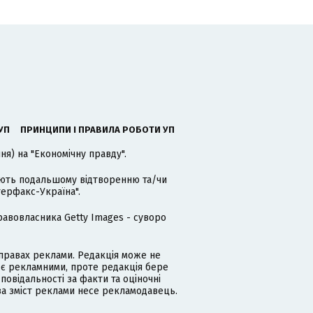
УП
ПРИНЦИПИ І ПРАВИЛА РОБОТИ УП
я) на "Економічну правду".
гають подальшому відтворенню та/чи
терфакс-Україна".
равовласника Getty Images - суворо
равах реклами. Редакція може не
 є рекламними, проте редакція бере
дповідальності за факти та оціночні
за зміст реклами несе рекламодавець.