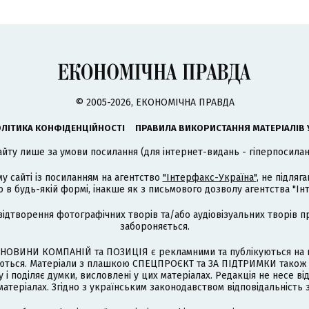
© 2005-2026, ЕКОНОМІЧНА ПРАВДА
ЛІТИКА КОНФІДЕНЦІЙНОСТІ
ПРАВИЛА ВИКОРИСТАННЯ МАТЕРІАЛІВ 
айту лише за умови посилання (для інтернет-видань - гіперпосиланн
му сайті із посиланням на агентство
"Інтерфакс-Україна"
, не підля
 будь-якій формі, інакше як з письмового дозволу агентства "Ін
відтворення фотографічних творів та/або аудіовізуальних творів п
забороняється.
НОВИНИ КОМПАНІЙ та ПОЗИЦІЯ є рекламними та публікуються на п
туються. Матеріали з плашкою СПЕЦПРОЄКТ та ЗА ПІДТРИМКИ також
 і поділяє думки, висловлені у цих матеріалах. Редакція не несе ві
атеріалах. Згідно з українським законодавством відповідальність 