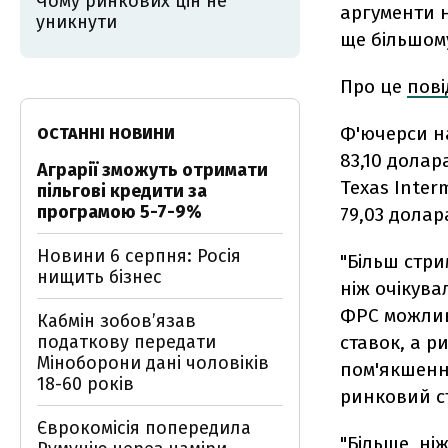
Чому ринкових цін не
аргументи 
уникнути
ще більшом
Про це
пов
Ф'ючерси на
ОСТАННІ НОВИНИ
83,10 долар
Аграрії зможуть отримати
Texas Inter
пільгові кредити за
програмою 5-7-9%
79,03 долар
Новини 6 серпня: Росія
"Більш стри
нищить бізнес
ніж очікува
ФРС можлив
Кабмін зобовʼязав
податкову передати
ставок, а р
Міноборони дані чоловіків
пом'якшення
18-60 років
ринковий ст
Єврокомісія попередила
"Більше, ні