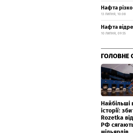
Нафта різко
13 ЛИПНЯ, 10:08
Нафта відре
10 ЛИПНЯ, 09:55
ГОЛОВНЕ 
Найбільші 
історії: зб
Rozetka від
РФ сягают
мільярдів