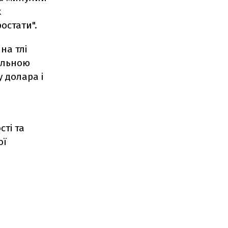
к
остати".
на тлі
альною
 долара і
сті та
ої