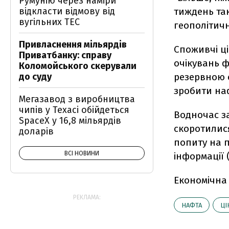
Румунію через наміри
відкласти відмову від
тиждень так
вугільних ТЕС
геополітичн
Привласнення мільярдів
Споживчі ці
Приватбанку: справу
очікувань 
Коломойського скерували
до суду
резервною 
зробити на
Мегазавод з виробництва
чипів у Техасі обійдеться
Водночас за
SpaceX у 16,8 мільярдів
скоротилися
доларів
попиту на п
ВСІ НОВИНИ
інформації (
Економічна
РЕКЛАМА:
НАФТА
ЦІ