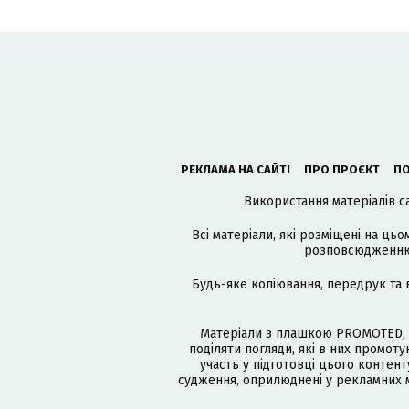
РЕКЛАМА НА САЙТІ
ПРО ПРОЄКТ
ПО
Використання матеріалів с
Всі матеріали, які розміщені на цьо
розповсюдженню в
Будь-яке копіювання, передрук та 
Матеріали з плашкою PROMOTED, 
поділяти погляди, які в них промо
участь у підготовці цього контенту
судження, оприлюднені у рекламних м