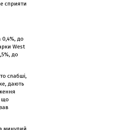
же сприяти
 0,4%, до
марки West
,5%, до
то слабші,
же, дають
иження
, що
азав
за минулий