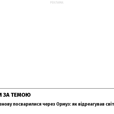
РЕКЛАМА:
И ЗА ТЕМОЮ
знову посварилися через Ормуз: як відреагував сві