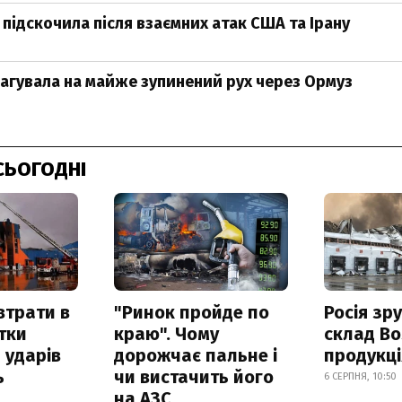
 підскочила після взаємних атак США та Ірану
агувала на майже зупинений рух через Ормуз
СЬОГОДНІ
втрати в
"Ринок пройде по
Росія зр
итки
краю". Чому
склад Bo
 ударів
дорожчає пальне і
продукц
ь
чи вистачить його
6 СЕРПНЯ, 10:50
на АЗС