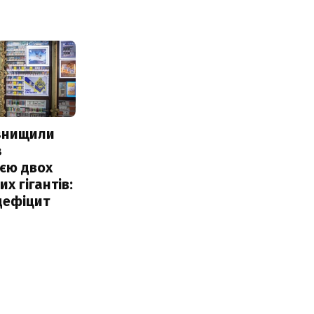
 знищили
з
єю двох
х гігантів:
дефіцит