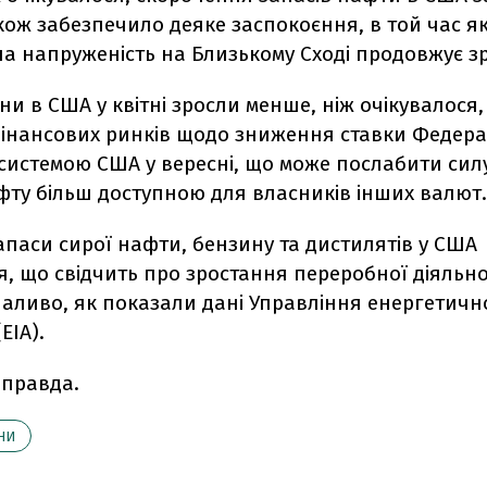
ож забезпечило деяке заспокоєння, в той час я
а напруженість на Близькому Сході продовжує зр
ни в США у квітні зросли менше, ніж очікувалося, 
фінансових ринків щодо зниження ставки Федер
системою США у вересні, що може послабити силу
фту більш доступною для власників інших валют.
паси сирої нафти, бензину та дистилятів у США
, що свідчить про зростання переробної діяльно
аливо, як показали дані Управління енергетичн
EIA).
 правда.
НИ