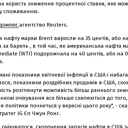
на користь зниження процентної ставки, яке мо
у споживанню.
ідомляє
агентство Reuters.
 нафту марки Brent виросли на 35 центів, або на
а за барель , в той час, як американська нафта 
mediate (WTI) подорожчала на 40 центів, або на 0
а.
мані показники квітневої інфляції в США і набага
лося, показники роздрібних продажів в США, схо
ість розглянути можливість більш раннього зн
инкові очікування все більше схиляються до того
 політики почнеться у вересні цього року", - ск
ратег IG Єп Чжун Ронг.
ж очікувалося, скорочення запасів нафти в США 