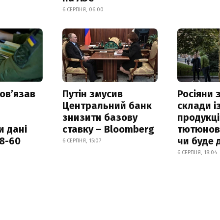
6 СЕРПНЯ, 06:00
овʼязав
Путін змусив
Росіяни
Центральний банк
склади і
знизити базову
продукці
и дані
ставку – Bloomberg
тютюнови
18-60
чи буде 
6 СЕРПНЯ, 15:07
6 СЕРПНЯ, 18:04