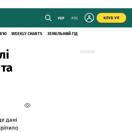
КЛУБ УП
УКР
РОС
В'Ю
WEEKLY CHARTS
ЗЕМЕЛЬНИЙ ГІД
лі
РЕКЛАМА:
 та
е дані
кріпило