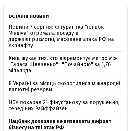
ОСТАННІ НОВИНИ
Новини 7 серпня: фігурантка "плівок
Міндіча" отримала посаду в
держпідприємстві, масована атака РФ на
Укрнафту
Київ шукає тих, хто відремонтує метро між
"Тараса Шевченко" і "Почайною" за 1,76
мільярда
В Україні за місяць скоротилися міжнародні
валютні резерви
НБУ покарав 21 фінустанову за порушення,
серед них Райффайзен
Нацбанк дозволив не визнавати дефолт
бізнесу на тлі атак РФ