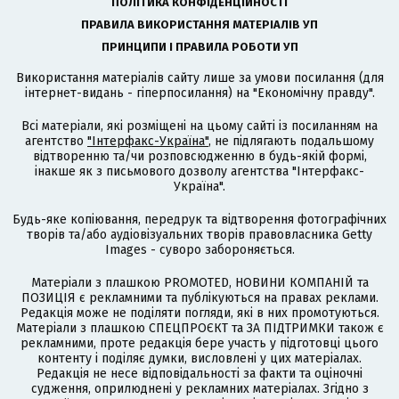
ПОЛІТИКА КОНФІДЕНЦІЙНОСТІ
ПРАВИЛА ВИКОРИСТАННЯ МАТЕРІАЛІВ УП
ПРИНЦИПИ І ПРАВИЛА РОБОТИ УП
Використання матеріалів сайту лише за умови посилання (для
інтернет-видань - гіперпосилання) на "Економічну правду".
Всі матеріали, які розміщені на цьому сайті із посиланням на
агентство
"Інтерфакс-Україна"
, не підлягають подальшому
відтворенню та/чи розповсюдженню в будь-якій формі,
інакше як з письмового дозволу агентства "Інтерфакс-
Україна".
Будь-яке копіювання, передрук та відтворення фотографічних
творів та/або аудіовізуальних творів правовласника Getty
Images - суворо забороняється.
Матеріали з плашкою PROMOTED, НОВИНИ КОМПАНІЙ та
ПОЗИЦІЯ є рекламними та публікуються на правах реклами.
Редакція може не поділяти погляди, які в них промотуються.
Матеріали з плашкою СПЕЦПРОЄКТ та ЗА ПІДТРИМКИ також є
рекламними, проте редакція бере участь у підготовці цього
контенту і поділяє думки, висловлені у цих матеріалах.
Редакція не несе відповідальності за факти та оціночні
судження, оприлюднені у рекламних матеріалах. Згідно з