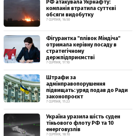
РФ атакувала Укрнафту:
компанія втратила суттєві
обсяги видобутку
7 СЕРПНЯ, 16:50
Фігурантка "плівок Міндіча"
отримала керівну посаду в
стратегічному
держпідприємстві
7 СЕРПНЯ, 17:10
Штрафи за
адмінправопорушення
підвищать: уряд подав до Ради
законопроєкт
7 СЕРПНЯ, 11:23
Україна уразила шість суден
тіньового флоту РФ та 10
енерговузлів
7 СЕРПНЯ, 18:10